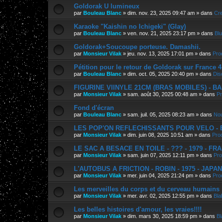
Goldorak U lumineux
par
Bouleau Blanc
»
dim. nov. 23, 2025 09:47 am
» dans
Cre
Karaoke "Kaishin no Ichigeki" (Glay)
par
Bouleau Blanc
»
ven. nov. 21, 2025 23:17 pm
» dans
Bl
Goldorak+Soucoupe porteuse. Damashii.
par
Monsieur Vilak
»
jeu. nov. 13, 2025 17:01 pm
» dans
Pro
Pétition pour le retour de Goldorak sur France 4
par
Bouleau Blanc
»
dim. oct. 05, 2025 20:40 pm
» dans
Dis
FIGURINE VIINYLE 21CM (BRAS MOBILES) - BAN
par
Monsieur Vilak
»
sam. août 30, 2025 00:48 am
» dans
Pr
Fond d'écran
par
Bouleau Blanc
»
sam. juil. 05, 2025 08:23 am
» dans
Nou
LES POP'ON REFLECHISSANTS POUR VELO - E.
par
Monsieur Vilak
»
dim. juin 08, 2025 10:51 am
» dans
Pro
LE SAC A BESACE EN TOILE - ??? - 1979 - FR
par
Monsieur Vilak
»
sam. juin 07, 2025 12:11 pm
» dans
Pro
L'AUTOBUS A FRICTION - ROBIN - 1975 - JAPA
par
Monsieur Vilak
»
mer. juin 04, 2025 21:24 pm
» dans
Pro
Les merveilles du corps et du cerveau humains
par
Monsieur Vilak
»
mer. avr. 02, 2025 12:55 pm
» dans
Bla
Les belles histoires d'amour, les vraies!!!!
par
Monsieur Vilak
»
dim. mars 30, 2025 18:59 pm
» dans
Bl