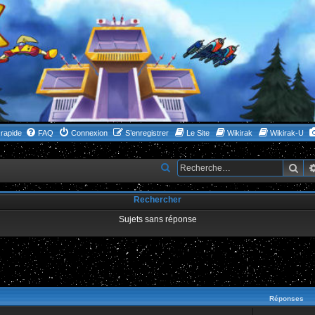
rapide
FAQ
Connexion
S’enregistrer
Le Site
Wikirak
Wikirak-U
Rec
R
e
Rechercher
c
h
Sujets sans réponse
e
r
c
ncée
h
Réponses
e