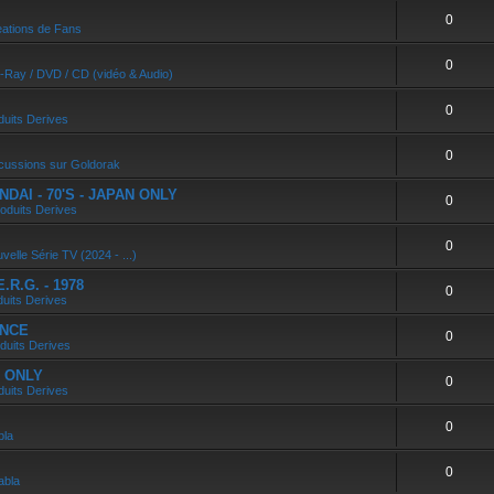
0
ations de Fans
0
u-Ray / DVD / CD (vidéo & Audio)
0
duits Derives
0
cussions sur Goldorak
DAI - 70'S - JAPAN ONLY
0
oduits Derives
0
velle Série TV (2024 - ...)
R.G. - 1978
0
duits Derives
ANCE
0
duits Derives
N ONLY
0
duits Derives
0
bla
0
abla