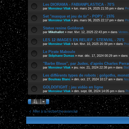
Les DIORAMA - FABIANPLASTICA - 70'S
par
Monsieur Vilak
»
lun. mars 24, 2025 21:55 pm
» dans
Pr
Set "masque et jeu de tir" - POPY - 1976
par
Monsieur Vilak
»
jeu. mars 06, 2025 22:17 pm
» dans
Pr
Statue resine Goldorak
par
Mikehallot
»
mer. févr. 12, 2025 22:43 pm
» dans
Ventes 
LES 12 IMAGES EN RELIEF - STENVAL - 70'S
par
Monsieur Vilak
»
lun. févr. 10, 2025 20:39 pm
» dans
Pro
Le Pirate Maboule
par
Stéphane Dumas
»
mar. déc. 17, 2024 00:29 am
» dans
"Barbe Bleue", par Judex, d'après Charles Perra
par
Monsieur Vilak
»
jeu. nov. 21, 2024 22:38 pm
» dans
Bla
Les différents types de robots : golgoths, monst
par
Bouleau Blanc
»
dim. oct. 27, 2024 10:17 am
» dans
Nou
GOLDOFIGHT : jeu vidéo en ligne
par
Monsieur Vilak
»
dim. sept. 08, 2024 14:05 pm
» dans
Pr
Aller à la recherche avancée