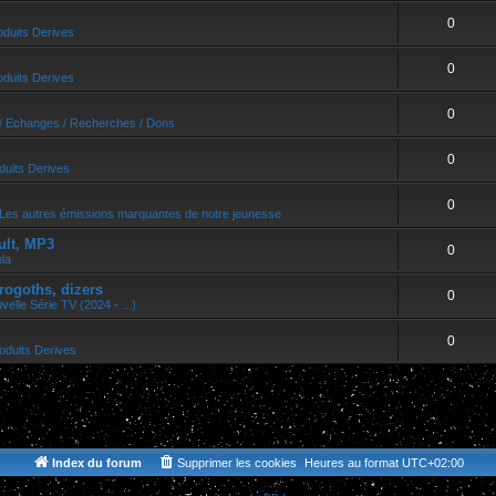
0
oduits Derives
0
oduits Derives
0
/ Echanges / Recherches / Dons
0
duits Derives
0
Les autres émissions marquantes de notre jeunesse
ult, MP3
0
bla
rogoths, dizers
0
velle Série TV (2024 - ...)
0
oduits Derives
Index du forum
Supprimer les cookies
Heures au format
UTC+02:00