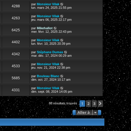
par
Monsieur Vilak
4288
lun. mars 24, 2025 21:55 pm
par
Monsieur Vilak
4263
jeu. mars 06, 2025 22:17 pm
par
Mikehallot
6425
mer. févr. 12, 2025 22:43 pm
par
Monsieur Vilak
4402
lun. févr. 10, 2025 20:39 pm
par
Stéphane Dumas
4342
mar. déc. 17, 2024 00:29 am
par
Monsieur Vilak
4533
jeu. nov. 21, 2024 22:38 pm
par
Bouleau Blanc
5685
dim. oct. 27, 2024 10:17 am
par
Monsieur Vilak
4331
dim. sept. 08, 2024 14:05 pm
2
3
Suivante
1
88 résultats trouvés
Aller à