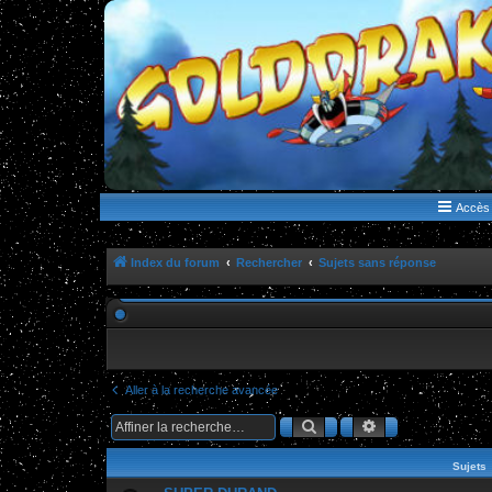
WWW.GOLDORAKGO.COM
le site de la Lune Rouge
Accès 
Index du forum
Rechercher
Sujets sans réponse
Aller à la recherche avancée
Rechercher
Recherche ava
Sujets