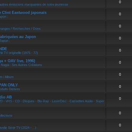
0
r
autres émissions marquantes de notre jeunesse
e Clint Eastwood japonais
0
apon :
0
changes / Recherches / Dons
abriquées au Japon
0
Japon :
ONDE
0
ie TV originelle (1975 - 77)
 + OAV live, 1996)
0
 Nagai : Ses Autres Créations
0
um / Album
APAN ONLY
0
oduits Derives
dio AB
0
D - VHS - CD - Disques - Blu-Ray - LaserDisc - Cassettes Audio - Super
0
llections
0
velle Série TV (2024 - ...)