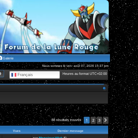
Galerie
Nous sommes le ven. août 07, 2026 15:37 pm
hercher
Recherche avancée
Heures au format
UTC+02:00
Français
2
3
Suivante
1
88 résultats trouvés
Vues
Dernier message
par
Monsieur Vilak