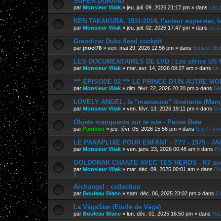
SUPER DURAND
par
Monsieur Vilak
»
jeu. juil. 09, 2026 21:17 pm
» dans
Les 
KEN TAKAKURA, 1931-2014, l'acteur superstar, l
par
Monsieur Vilak
»
jeu. juil. 02, 2026 17:47 pm
» dans
Le J
Grendizer Duke fleed cockpit
par
jnoel78
»
ven. mai 29, 2026 12:58 pm
» dans
Ventes / E
LES DOCUMENTAIRES DE LVD : Les séries US f
par
Monsieur Vilak
»
mar. avr. 14, 2026 09:27 am
» dans
Le 
*** ÉPISODE 02 *** LE PRINCE D'UN AUTRE M
par
Monsieur Vilak
»
dim. févr. 22, 2026 20:20 pm
» dans
Sér
LOVELY ANGEL, la "masseuse" itinérante (Manga
par
Monsieur Vilak
»
ven. févr. 13, 2026 19:11 pm
» dans
Go
Objets manquants sur le site - Pense Bete
par
Pambou
»
jeu. févr. 05, 2026 15:56 pm
» dans
Site / For
LE PARAPLUIE POUR ENFANT - ??? - 1975 - J
par
Monsieur Vilak
»
ven. janv. 23, 2026 00:48 am
» dans
Pr
GOLDORAK CHANTE AVEC TES HEROS - K7 au
par
Monsieur Vilak
»
mar. déc. 09, 2025 00:01 am
» dans
DV
8
Archangel : collection
par
Bouleau Blanc
»
sam. déc. 06, 2025 23:02 pm
» dans
Co
La VégaStar (Etoile de Véga)
par
Bouleau Blanc
»
lun. déc. 01, 2025 16:50 pm
» dans
Nou