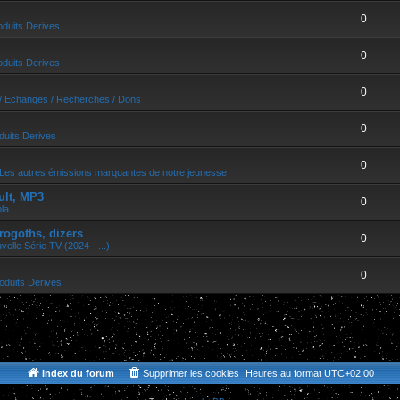
0
oduits Derives
0
oduits Derives
0
/ Echanges / Recherches / Dons
0
duits Derives
0
Les autres émissions marquantes de notre jeunesse
ult, MP3
0
bla
rogoths, dizers
0
velle Série TV (2024 - ...)
0
oduits Derives
Index du forum
Supprimer les cookies
Heures au format
UTC+02:00