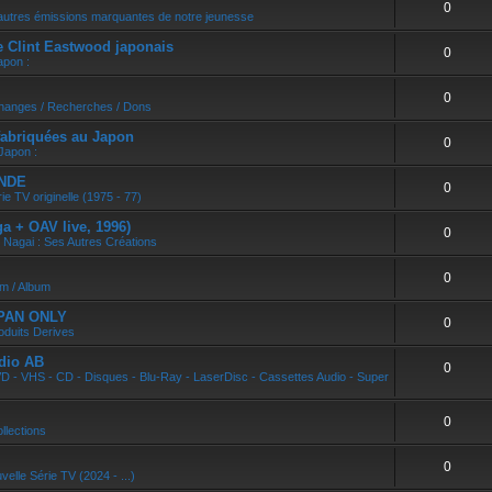
0
r
autres émissions marquantes de notre jeunesse
e Clint Eastwood japonais
0
apon :
0
changes / Recherches / Dons
abriquées au Japon
0
Japon :
ONDE
0
ie TV originelle (1975 - 77)
 + OAV live, 1996)
0
 Nagai : Ses Autres Créations
0
um / Album
APAN ONLY
0
oduits Derives
dio AB
0
D - VHS - CD - Disques - Blu-Ray - LaserDisc - Cassettes Audio - Super
0
llections
0
velle Série TV (2024 - ...)