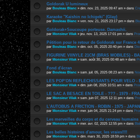
Goldorak U lumineux
par
Bouleau Blanc
»
dim. nov. 23, 2025 09:47 am
» dans
Cre
Karaoke "Kaishin no Ichigeki" (Glay)
par
Bouleau Blanc
»
ven. nov. 21, 2025 23:17 pm
» dans
Bl
Goldorak+Soucoupe porteuse. Damashii.
par
Monsieur Vilak
»
jeu. nov. 13, 2025 17:01 pm
» dans
Pro
Pétition pour le retour de Goldorak sur France 4
par
Bouleau Blanc
»
dim. oct. 05, 2025 20:40 pm
» dans
Dis
FIGURINE VIINYLE 21CM (BRAS MOBILES) - BAN
par
Monsieur Vilak
»
sam. août 30, 2025 00:48 am
» dans
Pr
Fond d'écran
par
Bouleau Blanc
»
sam. juil. 05, 2025 08:23 am
» dans
Nou
LES POP'ON REFLECHISSANTS POUR VELO - E.
par
Monsieur Vilak
»
dim. juin 08, 2025 10:51 am
» dans
Pro
LE SAC A BESACE EN TOILE - ??? - 1979 - FR
par
Monsieur Vilak
»
sam. juin 07, 2025 12:11 pm
» dans
Pro
L'AUTOBUS A FRICTION - ROBIN - 1975 - JAPA
par
Monsieur Vilak
»
mer. juin 04, 2025 21:24 pm
» dans
Pro
Les merveilles du corps et du cerveau humains
par
Monsieur Vilak
»
mer. avr. 02, 2025 12:55 pm
» dans
Bla
Les belles histoires d'amour, les vraies!!!!
par
Monsieur Vilak
»
dim. mars 30, 2025 18:59 pm
» dans
Bl