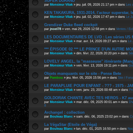
SUPER DURAND
par
Monsieur Vilak
»
jeu. juil. 09, 2026 21:17 pm
» dans
Les 
KEN TAKAKURA, 1931-2014, l'acteur superstar, l
par
Monsieur Vilak
»
jeu. juil. 02, 2026 17:47 pm
» dans
Le J
Grendizer Duke fleed cockpit
par
jnoel78
»
ven. mai 29, 2026 12:58 pm
» dans
Ventes / E
LES DOCUMENTAIRES DE LVD : Les séries US f
par
Monsieur Vilak
»
mar. avr. 14, 2026 09:27 am
» dans
Le 
*** ÉPISODE 02 *** LE PRINCE D'UN AUTRE M
par
Monsieur Vilak
»
dim. févr. 22, 2026 20:20 pm
» dans
Sér
LOVELY ANGEL, la "masseuse" itinérante (Manga
par
Monsieur Vilak
»
ven. févr. 13, 2026 19:11 pm
» dans
Go
Objets manquants sur le site - Pense Bete
par
Pambou
»
jeu. févr. 05, 2026 15:56 pm
» dans
Site / For
LE PARAPLUIE POUR ENFANT - ??? - 1975 - J
par
Monsieur Vilak
»
ven. janv. 23, 2026 00:48 am
» dans
Pr
GOLDORAK CHANTE AVEC TES HEROS - K7 au
par
Monsieur Vilak
»
mar. déc. 09, 2025 00:01 am
» dans
DV
8
Archangel : collection
par
Bouleau Blanc
»
sam. déc. 06, 2025 23:02 pm
» dans
Co
La VégaStar (Etoile de Véga)
par
Bouleau Blanc
»
lun. déc. 01, 2025 16:50 pm
» dans
Nou