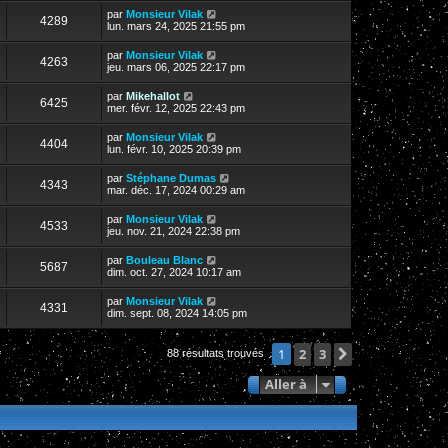
par
Monsieur Vilak
4289
lun. mars 24, 2025 21:55 pm
par
Monsieur Vilak
4263
jeu. mars 06, 2025 22:17 pm
par
Mikehallot
6425
mer. févr. 12, 2025 22:43 pm
par
Monsieur Vilak
4404
lun. févr. 10, 2025 20:39 pm
par
Stéphane Dumas
4343
mar. déc. 17, 2024 00:29 am
par
Monsieur Vilak
4533
jeu. nov. 21, 2024 22:38 pm
par
Bouleau Blanc
5687
dim. oct. 27, 2024 10:17 am
par
Monsieur Vilak
4331
dim. sept. 08, 2024 14:05 pm
2
3
Suivante
1
88 résultats trouvés
Aller à