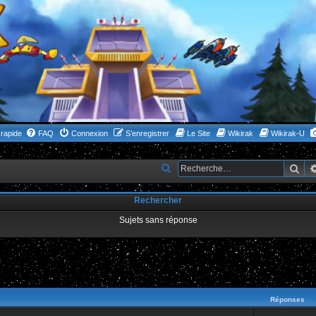
rapide
FAQ
Connexion
S’enregistrer
Le Site
Wikirak
Wikirak-U
Rec
R
e
Rechercher
c
h
Sujets sans réponse
e
r
c
ncée
h
Réponses
e