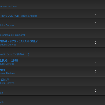
0
ations de Fans
0
u-Ray / DVD / CD (vidéo & Audio)
0
duits Derives
0
cussions sur Goldorak
DAI - 70'S - JAPAN ONLY
0
oduits Derives
0
velle Série TV (2024 - ...)
R.G. - 1978
0
duits Derives
ANCE
0
duits Derives
N ONLY
0
duits Derives
0
bla
0
abla