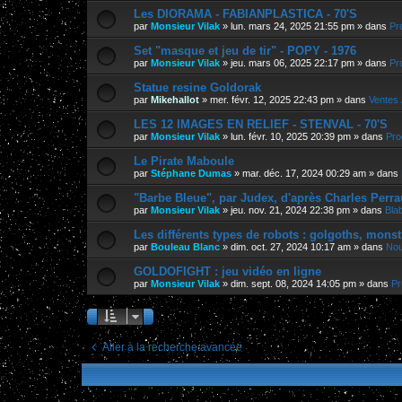
Les DIORAMA - FABIANPLASTICA - 70'S
par
Monsieur Vilak
»
lun. mars 24, 2025 21:55 pm
» dans
Pr
Set "masque et jeu de tir" - POPY - 1976
par
Monsieur Vilak
»
jeu. mars 06, 2025 22:17 pm
» dans
Pr
Statue resine Goldorak
par
Mikehallot
»
mer. févr. 12, 2025 22:43 pm
» dans
Ventes 
LES 12 IMAGES EN RELIEF - STENVAL - 70'S
par
Monsieur Vilak
»
lun. févr. 10, 2025 20:39 pm
» dans
Pro
Le Pirate Maboule
par
Stéphane Dumas
»
mar. déc. 17, 2024 00:29 am
» dans
"Barbe Bleue", par Judex, d'après Charles Perra
par
Monsieur Vilak
»
jeu. nov. 21, 2024 22:38 pm
» dans
Bla
Les différents types de robots : golgoths, monst
par
Bouleau Blanc
»
dim. oct. 27, 2024 10:17 am
» dans
Nou
GOLDOFIGHT : jeu vidéo en ligne
par
Monsieur Vilak
»
dim. sept. 08, 2024 14:05 pm
» dans
Pr
Aller à la recherche avancée