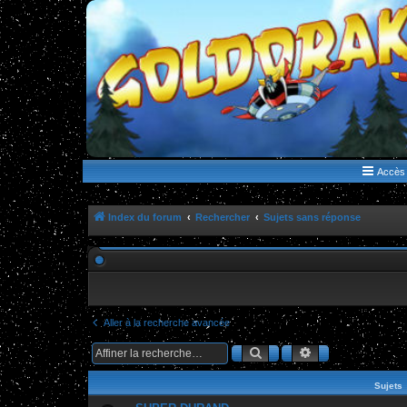
WWW.GOLDORAKGO.COM
le site de la Lune Rouge
Accès 
Index du forum
Rechercher
Sujets sans réponse
Aller à la recherche avancée
Rechercher
Recherche ava
Sujets