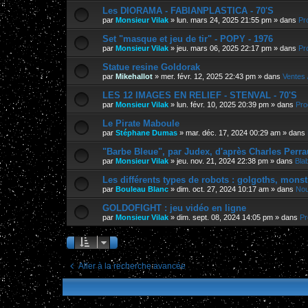
Les DIORAMA - FABIANPLASTICA - 70'S
par
Monsieur Vilak
»
lun. mars 24, 2025 21:55 pm
» dans
Pr
Set "masque et jeu de tir" - POPY - 1976
par
Monsieur Vilak
»
jeu. mars 06, 2025 22:17 pm
» dans
Pr
Statue resine Goldorak
par
Mikehallot
»
mer. févr. 12, 2025 22:43 pm
» dans
Ventes 
LES 12 IMAGES EN RELIEF - STENVAL - 70'S
par
Monsieur Vilak
»
lun. févr. 10, 2025 20:39 pm
» dans
Pro
Le Pirate Maboule
par
Stéphane Dumas
»
mar. déc. 17, 2024 00:29 am
» dans
"Barbe Bleue", par Judex, d'après Charles Perra
par
Monsieur Vilak
»
jeu. nov. 21, 2024 22:38 pm
» dans
Bla
Les différents types de robots : golgoths, monst
par
Bouleau Blanc
»
dim. oct. 27, 2024 10:17 am
» dans
Nou
GOLDOFIGHT : jeu vidéo en ligne
par
Monsieur Vilak
»
dim. sept. 08, 2024 14:05 pm
» dans
Pr
Aller à la recherche avancée