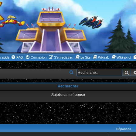
rapide
FAQ
Connexion
S’enregistrer
Le Site
Wikirak
Wikirak-U
Rec
R
e
Rechercher
c
h
Sujets sans réponse
e
r
c
ncée
h
Réponses
e