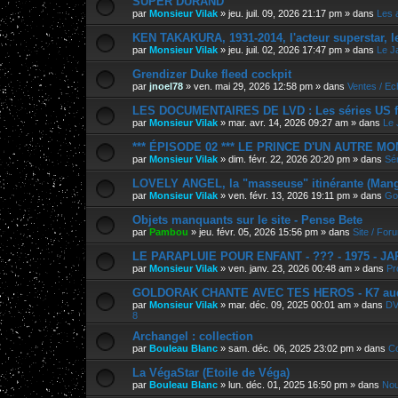
SUPER DURAND
par
Monsieur Vilak
»
jeu. juil. 09, 2026 21:17 pm
» dans
Les 
KEN TAKAKURA, 1931-2014, l'acteur superstar, l
par
Monsieur Vilak
»
jeu. juil. 02, 2026 17:47 pm
» dans
Le J
Grendizer Duke fleed cockpit
par
jnoel78
»
ven. mai 29, 2026 12:58 pm
» dans
Ventes / E
LES DOCUMENTAIRES DE LVD : Les séries US f
par
Monsieur Vilak
»
mar. avr. 14, 2026 09:27 am
» dans
Le 
*** ÉPISODE 02 *** LE PRINCE D'UN AUTRE M
par
Monsieur Vilak
»
dim. févr. 22, 2026 20:20 pm
» dans
Sér
LOVELY ANGEL, la "masseuse" itinérante (Manga
par
Monsieur Vilak
»
ven. févr. 13, 2026 19:11 pm
» dans
Go
Objets manquants sur le site - Pense Bete
par
Pambou
»
jeu. févr. 05, 2026 15:56 pm
» dans
Site / For
LE PARAPLUIE POUR ENFANT - ??? - 1975 - J
par
Monsieur Vilak
»
ven. janv. 23, 2026 00:48 am
» dans
Pr
GOLDORAK CHANTE AVEC TES HEROS - K7 au
par
Monsieur Vilak
»
mar. déc. 09, 2025 00:01 am
» dans
DV
8
Archangel : collection
par
Bouleau Blanc
»
sam. déc. 06, 2025 23:02 pm
» dans
Co
La VégaStar (Etoile de Véga)
par
Bouleau Blanc
»
lun. déc. 01, 2025 16:50 pm
» dans
Nou