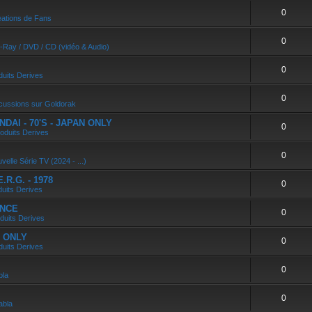
0
ations de Fans
0
u-Ray / DVD / CD (vidéo & Audio)
0
duits Derives
0
cussions sur Goldorak
DAI - 70'S - JAPAN ONLY
0
oduits Derives
0
velle Série TV (2024 - ...)
R.G. - 1978
0
duits Derives
ANCE
0
duits Derives
N ONLY
0
duits Derives
0
bla
0
abla