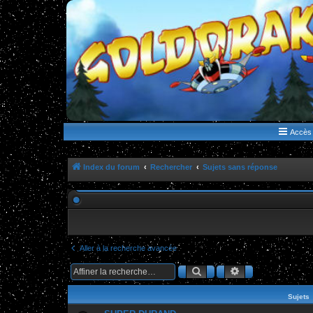
WWW.GOLDORAKGO.COM
le site de la Lune Rouge
Accès 
Index du forum
Rechercher
Sujets sans réponse
Aller à la recherche avancée
Rechercher
Recherche ava
Sujets