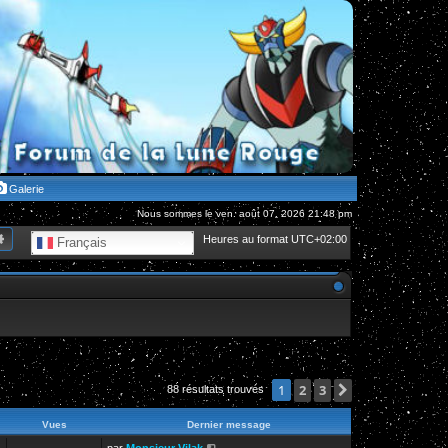
Galerie
Nous sommes le ven. août 07, 2026 21:48 pm
hercher
Recherche avancée
Heures au format
UTC+02:00
Français
2
3
Suivante
1
88 résultats trouvés
Vues
Dernier message
par
Monsieur Vilak