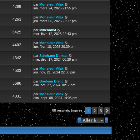
par
Monsieur Vilak
4289
lun. mars 24, 2025 21:55 pm
par
Monsieur Vilak
4263
jeu. mars 06, 2025 22:17 pm
par
Mikehallot
6425
mer. févr. 12, 2025 22:43 pm
par
Monsieur Vilak
4402
lun. févr. 10, 2025 20:39 pm
par
Stéphane Dumas
4342
mar. déc. 17, 2024 00:29 am
par
Monsieur Vilak
4533
jeu. nov. 21, 2024 22:38 pm
par
Bouleau Blanc
5686
dim. oct. 27, 2024 10:17 am
par
Monsieur Vilak
4331
dim. sept. 08, 2024 14:05 pm
2
3
Suivante
1
88 résultats trouvés
Aller à