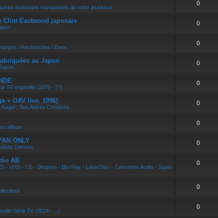
0
r
autres émissions marquantes de notre jeunesse
e Clint Eastwood japonais
0
apon :
0
changes / Recherches / Dons
abriquées au Japon
0
Japon :
ONDE
0
ie TV originelle (1975 - 77)
 + OAV live, 1996)
0
 Nagai : Ses Autres Créations
0
um / Album
APAN ONLY
0
oduits Derives
dio AB
0
D - VHS - CD - Disques - Blu-Ray - LaserDisc - Cassettes Audio - Super
0
llections
0
velle Série TV (2024 - ...)