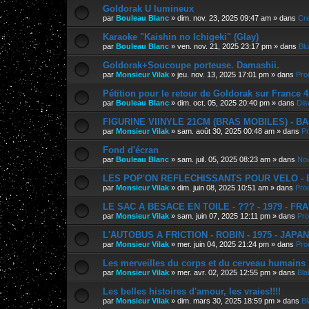
Goldorak U lumineux
par
Bouleau Blanc
»
dim. nov. 23, 2025 09:47 am
» dans
Cre
Karaoke "Kaishin no Ichigeki" (Glay)
par
Bouleau Blanc
»
ven. nov. 21, 2025 23:17 pm
» dans
Bl
Goldorak+Soucoupe porteuse. Damashii.
par
Monsieur Vilak
»
jeu. nov. 13, 2025 17:01 pm
» dans
Pro
Pétition pour le retour de Goldorak sur France 4
par
Bouleau Blanc
»
dim. oct. 05, 2025 20:40 pm
» dans
Dis
FIGURINE VIINYLE 21CM (BRAS MOBILES) - BAN
par
Monsieur Vilak
»
sam. août 30, 2025 00:48 am
» dans
Pr
Fond d'écran
par
Bouleau Blanc
»
sam. juil. 05, 2025 08:23 am
» dans
Nou
LES POP'ON REFLECHISSANTS POUR VELO - E.
par
Monsieur Vilak
»
dim. juin 08, 2025 10:51 am
» dans
Pro
LE SAC A BESACE EN TOILE - ??? - 1979 - FR
par
Monsieur Vilak
»
sam. juin 07, 2025 12:11 pm
» dans
Pro
L'AUTOBUS A FRICTION - ROBIN - 1975 - JAPA
par
Monsieur Vilak
»
mer. juin 04, 2025 21:24 pm
» dans
Pro
Les merveilles du corps et du cerveau humains
par
Monsieur Vilak
»
mer. avr. 02, 2025 12:55 pm
» dans
Bla
Les belles histoires d'amour, les vraies!!!!
par
Monsieur Vilak
»
dim. mars 30, 2025 18:59 pm
» dans
Bl