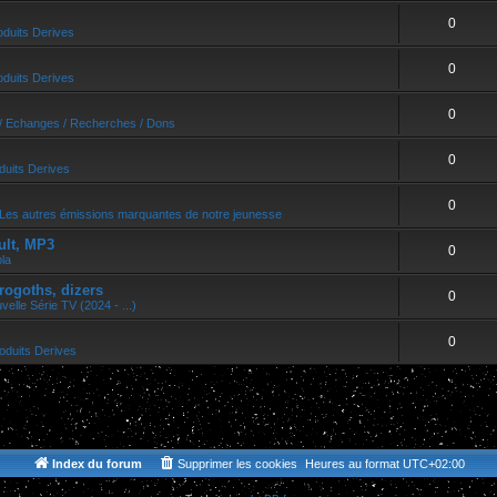
0
oduits Derives
0
oduits Derives
0
/ Echanges / Recherches / Dons
0
duits Derives
0
Les autres émissions marquantes de notre jeunesse
ult, MP3
0
bla
rogoths, dizers
0
velle Série TV (2024 - ...)
0
oduits Derives
Index du forum
Supprimer les cookies
Heures au format
UTC+02:00