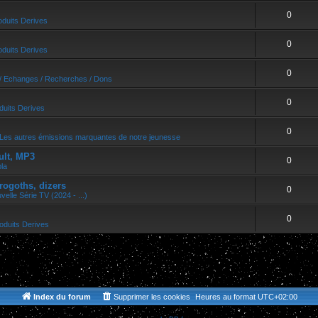
0
oduits Derives
0
oduits Derives
0
/ Echanges / Recherches / Dons
0
duits Derives
0
Les autres émissions marquantes de notre jeunesse
ult, MP3
0
bla
rogoths, dizers
0
velle Série TV (2024 - ...)
0
oduits Derives
Index du forum
Supprimer les cookies
Heures au format
UTC+02:00