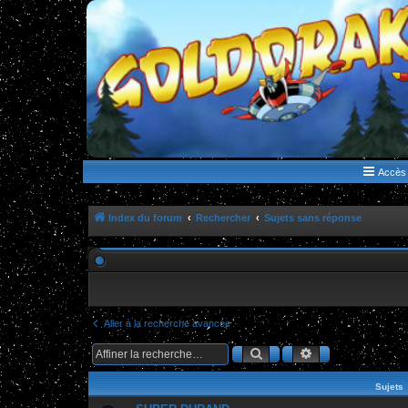
WWW.GOLDORAKGO.COM
le site de la Lune Rouge
Accès 
Index du forum
Rechercher
Sujets sans réponse
Aller à la recherche avancée
Rechercher
Recherche ava
Sujets