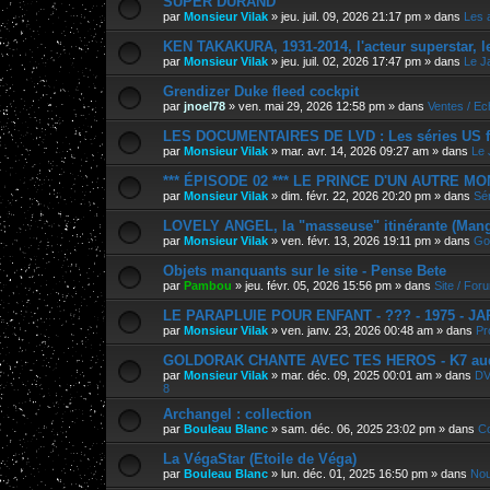
SUPER DURAND
par
Monsieur Vilak
»
jeu. juil. 09, 2026 21:17 pm
» dans
Les 
KEN TAKAKURA, 1931-2014, l'acteur superstar, l
par
Monsieur Vilak
»
jeu. juil. 02, 2026 17:47 pm
» dans
Le J
Grendizer Duke fleed cockpit
par
jnoel78
»
ven. mai 29, 2026 12:58 pm
» dans
Ventes / E
LES DOCUMENTAIRES DE LVD : Les séries US f
par
Monsieur Vilak
»
mar. avr. 14, 2026 09:27 am
» dans
Le 
*** ÉPISODE 02 *** LE PRINCE D'UN AUTRE M
par
Monsieur Vilak
»
dim. févr. 22, 2026 20:20 pm
» dans
Sér
LOVELY ANGEL, la "masseuse" itinérante (Manga
par
Monsieur Vilak
»
ven. févr. 13, 2026 19:11 pm
» dans
Go
Objets manquants sur le site - Pense Bete
par
Pambou
»
jeu. févr. 05, 2026 15:56 pm
» dans
Site / For
LE PARAPLUIE POUR ENFANT - ??? - 1975 - J
par
Monsieur Vilak
»
ven. janv. 23, 2026 00:48 am
» dans
Pr
GOLDORAK CHANTE AVEC TES HEROS - K7 au
par
Monsieur Vilak
»
mar. déc. 09, 2025 00:01 am
» dans
DV
8
Archangel : collection
par
Bouleau Blanc
»
sam. déc. 06, 2025 23:02 pm
» dans
Co
La VégaStar (Etoile de Véga)
par
Bouleau Blanc
»
lun. déc. 01, 2025 16:50 pm
» dans
Nou