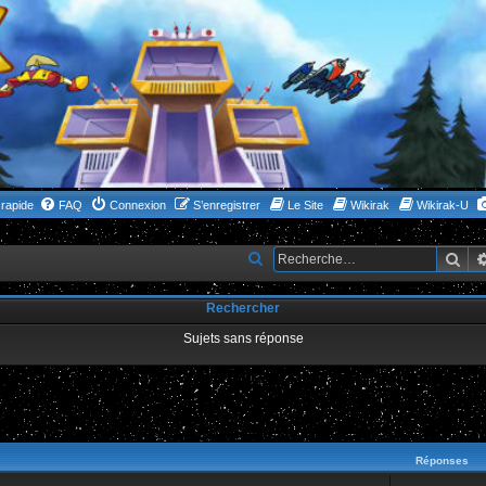
rapide
FAQ
Connexion
S’enregistrer
Le Site
Wikirak
Wikirak-U
Rec
R
e
Rechercher
c
h
Sujets sans réponse
e
r
c
ncée
h
Réponses
e