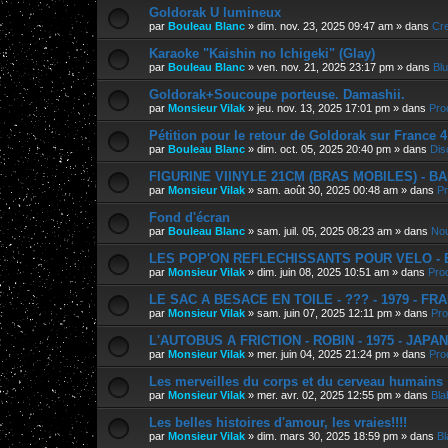
Goldorak U lumineux
par
Bouleau Blanc
»
dim. nov. 23, 2025 09:47 am
» dans
Cre
Karaoke "Kaishin no Ichigeki" (Glay)
par
Bouleau Blanc
»
ven. nov. 21, 2025 23:17 pm
» dans
Bl
Goldorak+Soucoupe porteuse. Damashii.
par
Monsieur Vilak
»
jeu. nov. 13, 2025 17:01 pm
» dans
Pro
Pétition pour le retour de Goldorak sur France 4
par
Bouleau Blanc
»
dim. oct. 05, 2025 20:40 pm
» dans
Dis
FIGURINE VIINYLE 21CM (BRAS MOBILES) - BAN
par
Monsieur Vilak
»
sam. août 30, 2025 00:48 am
» dans
Pr
Fond d'écran
par
Bouleau Blanc
»
sam. juil. 05, 2025 08:23 am
» dans
Nou
LES POP'ON REFLECHISSANTS POUR VELO - E.
par
Monsieur Vilak
»
dim. juin 08, 2025 10:51 am
» dans
Pro
LE SAC A BESACE EN TOILE - ??? - 1979 - FR
par
Monsieur Vilak
»
sam. juin 07, 2025 12:11 pm
» dans
Pro
L'AUTOBUS A FRICTION - ROBIN - 1975 - JAPA
par
Monsieur Vilak
»
mer. juin 04, 2025 21:24 pm
» dans
Pro
Les merveilles du corps et du cerveau humains
par
Monsieur Vilak
»
mer. avr. 02, 2025 12:55 pm
» dans
Bla
Les belles histoires d'amour, les vraies!!!!
par
Monsieur Vilak
»
dim. mars 30, 2025 18:59 pm
» dans
Bl