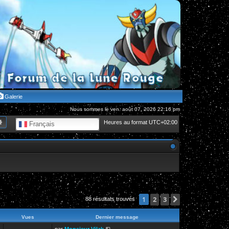
Galerie
Nous sommes le ven. août 07, 2026 22:16 pm
hercher
Recherche avancée
Heures au format
UTC+02:00
Français
2
3
Suivante
1
88 résultats trouvés
Vues
Dernier message
par
Monsieur Vilak