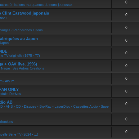
0
r
autres émissions marquantes de notre jeunesse
e Clint Eastwood japonais
0
apon :
0
changes / Recherches / Dons
abriquées au Japon
0
Japon :
ONDE
0
ie TV originelle (1975 - 77)
 + OAV live, 1996)
0
 Nagai : Ses Autres Créations
0
um / Album
APAN ONLY
0
oduits Derives
dio AB
0
D - VHS - CD - Disques - Blu-Ray - LaserDisc - Cassettes Audio - Super
0
llections
0
velle Série TV (2024 - ...)