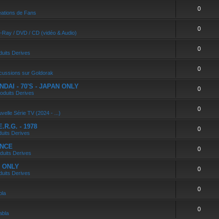
0
ations de Fans
0
u-Ray / DVD / CD (vidéo & Audio)
0
duits Derives
0
cussions sur Goldorak
DAI - 70'S - JAPAN ONLY
0
oduits Derives
0
velle Série TV (2024 - ...)
R.G. - 1978
0
duits Derives
ANCE
0
duits Derives
N ONLY
0
duits Derives
0
bla
0
abla