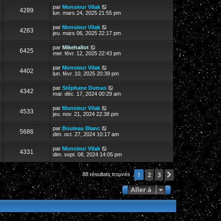
par
Monsieur Vilak
4289
lun. mars 24, 2025 21:55 pm
par
Monsieur Vilak
4263
jeu. mars 06, 2025 22:17 pm
par
Mikehallot
6425
mer. févr. 12, 2025 22:43 pm
par
Monsieur Vilak
4402
lun. févr. 10, 2025 20:39 pm
par
Stéphane Dumas
4342
mar. déc. 17, 2024 00:29 am
par
Monsieur Vilak
4533
jeu. nov. 21, 2024 22:38 pm
par
Bouleau Blanc
5686
dim. oct. 27, 2024 10:17 am
par
Monsieur Vilak
4331
dim. sept. 08, 2024 14:05 pm
2
3
Suivante
1
88 résultats trouvés
Aller à