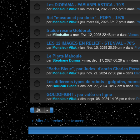
Les DIORAMA - FABIANPLASTICA - 70'S
par
Monsieur Vilak
»
lun. mars 24, 2025 21:55 pm
» dans
Pr
Set "masque et jeu de tir" - POPY - 1976
par
Monsieur Vilak
»
jeu. mars 06, 2025 22:17 pm
» dans
Pr
Statue resine Goldorak
par
Mikehallot
»
mer. févr. 12, 2025 22:43 pm
» dans
Ventes 
LES 12 IMAGES EN RELIEF - STENVAL - 70'S
par
Monsieur Vilak
»
lun. févr. 10, 2025 20:39 pm
» dans
Pro
Le Pirate Maboule
par
Stéphane Dumas
»
mar. déc. 17, 2024 00:29 am
» dans
"Barbe Bleue", par Judex, d'après Charles Perra
par
Monsieur Vilak
»
jeu. nov. 21, 2024 22:38 pm
» dans
Bla
Les différents types de robots : golgoths, monst
par
Bouleau Blanc
»
dim. oct. 27, 2024 10:17 am
» dans
Nou
GOLDOFIGHT : jeu vidéo en ligne
par
Monsieur Vilak
»
dim. sept. 08, 2024 14:05 pm
» dans
Pr
Aller à la recherche avancée