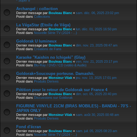
- Super 8
Archangel : collection
Dernier message par
Bouleau Blanc
«
sam. déc. 06, 2025 23:02 pm
Posté dans
Collections
La VégaStar (Etoile de Véga)
Dernier message par
Bouleau Blanc
«
lun. déc. 01, 2025 16:50 pm
Posté dans
Nouvelle Série TV (2024 - ...)
Goldorak U lumineux
Dernier message par
Bouleau Blanc
«
dim. nov. 23, 2025 09:47 am
Posté dans
Creations de Fans
Karaoke "Kaishin no Ichigeki" (Glay)
Dernier message par
Bouleau Blanc
«
ven. nov. 21, 2025 23:17 pm
Posté dans
Blu-Ray / DVD / CD (vidéo & Audio)
Goldorak+Soucoupe porteuse. Damashii.
Dernier message par
Monsieur Vilak
«
jeu. nov. 13, 2025 17:01 pm
Posté dans
Produits Derives
Pétition pour le retour de Goldorak sur France 4
Dernier message par
Bouleau Blanc
«
dim. oct. 05, 2025 20:40 pm
Posté dans
Discussions sur Goldorak
FIGURINE VIINYLE 21CM (BRAS MOBILES) - BANDAI - 70'S -
JAPAN ONLY
Dernier message par
Monsieur Vilak
«
sam. août 30, 2025 00:48 am
Posté dans
Produits Derives
Fond d'écran
Dernier message par
Bouleau Blanc
«
sam. juil. 05, 2025 08:23 am
Posté dans
Nouvelle Série TV (2024 - ...)