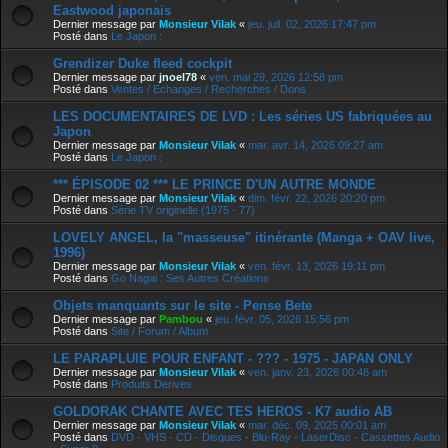
Eastwood japonais
Dernier message par
Monsieur Vilak
«
jeu. juil. 02, 2026 17:47 pm
Posté dans
Le Japon :
Grendizer Duke fleed cockpit
Dernier message par
jnoel78
«
ven. mai 29, 2026 12:58 pm
Posté dans
Ventes / Echanges / Recherches / Dons
LES DOCUMENTAIRES DE LVD : Les séries US fabriquées au
Japon
Dernier message par
Monsieur Vilak
«
mar. avr. 14, 2026 09:27 am
Posté dans
Le Japon :
*** ÉPISODE 02 *** LE PRINCE D'UN AUTRE MONDE
Dernier message par
Monsieur Vilak
«
dim. févr. 22, 2026 20:20 pm
Posté dans
Série TV originelle (1975 - 77)
LOVELY ANGEL, la "masseuse" itinérante (Manga + OAV live,
1996)
Dernier message par
Monsieur Vilak
«
ven. févr. 13, 2026 19:11 pm
Posté dans
Go Nagai : Ses Autres Créations
Objets manquants sur le site - Pense Bete
Dernier message par
Pambou
«
jeu. févr. 05, 2026 15:56 pm
Posté dans
Site / Forum / Album
LE PARAPLUIE POUR ENFANT - ??? - 1975 - JAPAN ONLY
Dernier message par
Monsieur Vilak
«
ven. janv. 23, 2026 00:48 am
Posté dans
Produits Derives
GOLDORAK CHANTE AVEC TES HEROS - K7 audio AB
Dernier message par
Monsieur Vilak
«
mar. déc. 09, 2025 00:01 am
Posté dans
DVD - VHS - CD - Disques - Blu-Ray - LaserDisc - Cassettes Audio