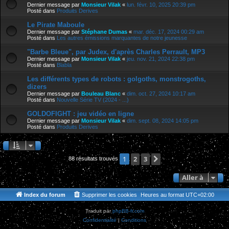
Dernier message par
Monsieur Vilak
«
lun. févr. 10, 2025 20:39 pm
Posté dans
Produits Derives
Le Pirate Maboule
Dernier message par
Stéphane Dumas
«
mar. déc. 17, 2024 00:29 am
Posté dans
Les autres émissions marquantes de notre jeunesse
"Barbe Bleue", par Judex, d'après Charles Perrault, MP3
Dernier message par
Monsieur Vilak
«
jeu. nov. 21, 2024 22:38 pm
Posté dans
Blabla
Les différents types de robots : golgoths, monstrogoths,
dizers
Dernier message par
Bouleau Blanc
«
dim. oct. 27, 2024 10:17 am
Posté dans
Nouvelle Série TV (2024 - ...)
GOLDOFIGHT : jeu vidéo en ligne
Dernier message par
Monsieur Vilak
«
dim. sept. 08, 2024 14:05 pm
Posté dans
Produits Derives
2
3
Suivante
1
88 résultats trouvés
Aller à
Index du forum
Supprimer les cookies
Heures au format
UTC+02:00
Traduit par
phpBB-fr.com
Confidentialité
|
Conditions