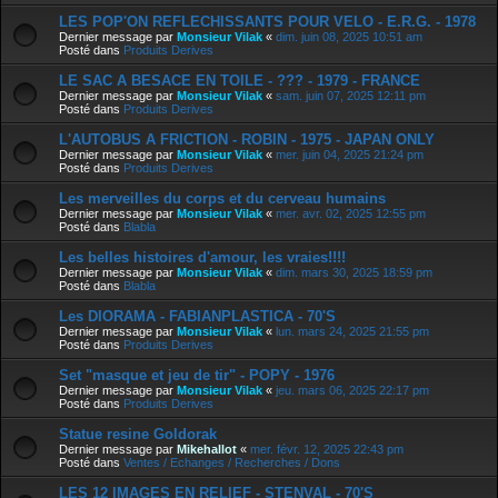
LES POP'ON REFLECHISSANTS POUR VELO - E.R.G. - 1978
Dernier message par
Monsieur Vilak
«
dim. juin 08, 2025 10:51 am
Posté dans
Produits Derives
LE SAC A BESACE EN TOILE - ??? - 1979 - FRANCE
Dernier message par
Monsieur Vilak
«
sam. juin 07, 2025 12:11 pm
Posté dans
Produits Derives
L'AUTOBUS A FRICTION - ROBIN - 1975 - JAPAN ONLY
Dernier message par
Monsieur Vilak
«
mer. juin 04, 2025 21:24 pm
Posté dans
Produits Derives
Les merveilles du corps et du cerveau humains
Dernier message par
Monsieur Vilak
«
mer. avr. 02, 2025 12:55 pm
Posté dans
Blabla
Les belles histoires d'amour, les vraies!!!!
Dernier message par
Monsieur Vilak
«
dim. mars 30, 2025 18:59 pm
Posté dans
Blabla
Les DIORAMA - FABIANPLASTICA - 70'S
Dernier message par
Monsieur Vilak
«
lun. mars 24, 2025 21:55 pm
Posté dans
Produits Derives
Set "masque et jeu de tir" - POPY - 1976
Dernier message par
Monsieur Vilak
«
jeu. mars 06, 2025 22:17 pm
Posté dans
Produits Derives
Statue resine Goldorak
Dernier message par
Mikehallot
«
mer. févr. 12, 2025 22:43 pm
Posté dans
Ventes / Echanges / Recherches / Dons
LES 12 IMAGES EN RELIEF - STENVAL - 70'S