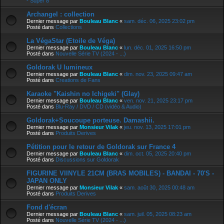
- Super 8
Archangel : collection
Dernier message par
Bouleau Blanc
«
sam. déc. 06, 2025 23:02 pm
Posté dans
Collections
La VégaStar (Etoile de Véga)
Dernier message par
Bouleau Blanc
«
lun. déc. 01, 2025 16:50 pm
Posté dans
Nouvelle Série TV (2024 - ...)
Goldorak U lumineux
Dernier message par
Bouleau Blanc
«
dim. nov. 23, 2025 09:47 am
Posté dans
Creations de Fans
Karaoke "Kaishin no Ichigeki" (Glay)
Dernier message par
Bouleau Blanc
«
ven. nov. 21, 2025 23:17 pm
Posté dans
Blu-Ray / DVD / CD (vidéo & Audio)
Goldorak+Soucoupe porteuse. Damashii.
Dernier message par
Monsieur Vilak
«
jeu. nov. 13, 2025 17:01 pm
Posté dans
Produits Derives
Pétition pour le retour de Goldorak sur France 4
Dernier message par
Bouleau Blanc
«
dim. oct. 05, 2025 20:40 pm
Posté dans
Discussions sur Goldorak
FIGURINE VIINYLE 21CM (BRAS MOBILES) - BANDAI - 70'S -
JAPAN ONLY
Dernier message par
Monsieur Vilak
«
sam. août 30, 2025 00:48 am
Posté dans
Produits Derives
Fond d'écran
Dernier message par
Bouleau Blanc
«
sam. juil. 05, 2025 08:23 am
Posté dans
Nouvelle Série TV (2024 - ...)