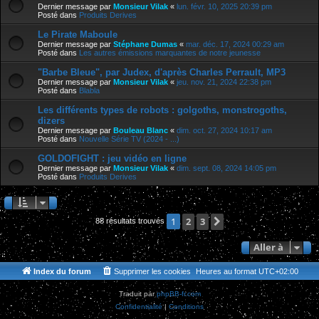
Dernier message par
Monsieur Vilak
«
lun. févr. 10, 2025 20:39 pm
Posté dans
Produits Derives
Le Pirate Maboule
Dernier message par
Stéphane Dumas
«
mar. déc. 17, 2024 00:29 am
Posté dans
Les autres émissions marquantes de notre jeunesse
"Barbe Bleue", par Judex, d'après Charles Perrault, MP3
Dernier message par
Monsieur Vilak
«
jeu. nov. 21, 2024 22:38 pm
Posté dans
Blabla
Les différents types de robots : golgoths, monstrogoths,
dizers
Dernier message par
Bouleau Blanc
«
dim. oct. 27, 2024 10:17 am
Posté dans
Nouvelle Série TV (2024 - ...)
GOLDOFIGHT : jeu vidéo en ligne
Dernier message par
Monsieur Vilak
«
dim. sept. 08, 2024 14:05 pm
Posté dans
Produits Derives
2
3
Suivante
1
88 résultats trouvés
Aller à
Index du forum
Supprimer les cookies
Heures au format
UTC+02:00
Traduit par
phpBB-fr.com
Confidentialité
|
Conditions