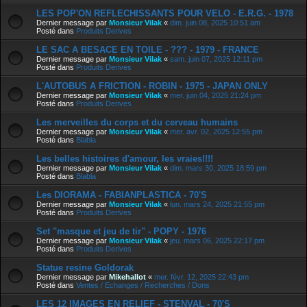
LES POP'ON REFLECHISSANTS POUR VELO - E.R.G. - 1978
Dernier message par
Monsieur Vilak
«
dim. juin 08, 2025 10:51 am
Posté dans
Produits Derives
LE SAC A BESACE EN TOILE - ??? - 1979 - FRANCE
Dernier message par
Monsieur Vilak
«
sam. juin 07, 2025 12:11 pm
Posté dans
Produits Derives
L'AUTOBUS A FRICTION - ROBIN - 1975 - JAPAN ONLY
Dernier message par
Monsieur Vilak
«
mer. juin 04, 2025 21:24 pm
Posté dans
Produits Derives
Les merveilles du corps et du cerveau humains
Dernier message par
Monsieur Vilak
«
mer. avr. 02, 2025 12:55 pm
Posté dans
Blabla
Les belles histoires d'amour, les vraies!!!!
Dernier message par
Monsieur Vilak
«
dim. mars 30, 2025 18:59 pm
Posté dans
Blabla
Les DIORAMA - FABIANPLASTICA - 70'S
Dernier message par
Monsieur Vilak
«
lun. mars 24, 2025 21:55 pm
Posté dans
Produits Derives
Set "masque et jeu de tir" - POPY - 1976
Dernier message par
Monsieur Vilak
«
jeu. mars 06, 2025 22:17 pm
Posté dans
Produits Derives
Statue resine Goldorak
Dernier message par
Mikehallot
«
mer. févr. 12, 2025 22:43 pm
Posté dans
Ventes / Echanges / Recherches / Dons
LES 12 IMAGES EN RELIEF - STENVAL - 70'S