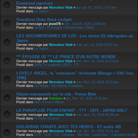
Eastwood japonais
Dernier message par
Monsieur Vilak
«
jeu. juil. 02, 2026 17:47 pm
Posté dans
Le Japon :
Grendizer Duke fleed cockpit
Dernier message par
jnoel78
«
ven. mai 29, 2026 12:58 pm
Posté dans
Ventes / Echanges / Recherches / Dons
LES DOCUMENTAIRES DE LVD : Les séries US fabriquées au
Japon
Dernier message par
Monsieur Vilak
«
mar. avr. 14, 2026 09:27 am
Posté dans
Le Japon :
*** ÉPISODE 02 *** LE PRINCE D'UN AUTRE MONDE
Dernier message par
Monsieur Vilak
«
dim. févr. 22, 2026 20:20 pm
Posté dans
Série TV originelle (1975 - 77)
LOVELY ANGEL, la "masseuse" itinérante (Manga + OAV live,
1996)
Dernier message par
Monsieur Vilak
«
ven. févr. 13, 2026 19:11 pm
Posté dans
Go Nagai : Ses Autres Créations
Objets manquants sur le site - Pense Bete
Dernier message par
Pambou
«
jeu. févr. 05, 2026 15:56 pm
Posté dans
Site / Forum / Album
LE PARAPLUIE POUR ENFANT - ??? - 1975 - JAPAN ONLY
Dernier message par
Monsieur Vilak
«
ven. janv. 23, 2026 00:48 am
Posté dans
Produits Derives
GOLDORAK CHANTE AVEC TES HEROS - K7 audio AB
Dernier message par
Monsieur Vilak
«
mar. déc. 09, 2025 00:01 am
Posté dans
DVD - VHS - CD - Disques - Blu-Ray - LaserDisc - Cassettes Audio