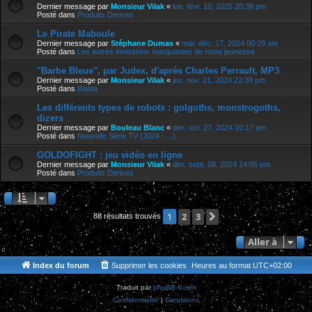
Dernier message par
Monsieur Vilak
«
lun. févr. 10, 2025 20:39 pm
Posté dans
Produits Derives
Le Pirate Maboule
Dernier message par
Stéphane Dumas
«
mar. déc. 17, 2024 00:29 am
Posté dans
Les autres émissions marquantes de notre jeunesse
"Barbe Bleue", par Judex, d'après Charles Perrault, MP3
Dernier message par
Monsieur Vilak
«
jeu. nov. 21, 2024 22:38 pm
Posté dans
Blabla
Les différents types de robots : golgoths, monstrogoths,
dizers
Dernier message par
Bouleau Blanc
«
dim. oct. 27, 2024 10:17 am
Posté dans
Nouvelle Série TV (2024 - ...)
GOLDOFIGHT : jeu vidéo en ligne
Dernier message par
Monsieur Vilak
«
dim. sept. 08, 2024 14:05 pm
Posté dans
Produits Derives
2
3
Suivante
1
88 résultats trouvés
Aller à
Index du forum
Supprimer les cookies
Heures au format
UTC+02:00
Traduit par
phpBB-fr.com
Confidentialité
|
Conditions