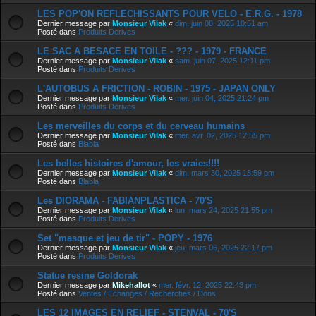
LES POP'ON REFLECHISSANTS POUR VELO - E.R.G. - 1978
Dernier message par
Monsieur Vilak
«
dim. juin 08, 2025 10:51 am
Posté dans
Produits Derives
LE SAC A BESACE EN TOILE - ??? - 1979 - FRANCE
Dernier message par
Monsieur Vilak
«
sam. juin 07, 2025 12:11 pm
Posté dans
Produits Derives
L'AUTOBUS A FRICTION - ROBIN - 1975 - JAPAN ONLY
Dernier message par
Monsieur Vilak
«
mer. juin 04, 2025 21:24 pm
Posté dans
Produits Derives
Les merveilles du corps et du cerveau humains
Dernier message par
Monsieur Vilak
«
mer. avr. 02, 2025 12:55 pm
Posté dans
Blabla
Les belles histoires d'amour, les vraies!!!!
Dernier message par
Monsieur Vilak
«
dim. mars 30, 2025 18:59 pm
Posté dans
Blabla
Les DIORAMA - FABIANPLASTICA - 70'S
Dernier message par
Monsieur Vilak
«
lun. mars 24, 2025 21:55 pm
Posté dans
Produits Derives
Set "masque et jeu de tir" - POPY - 1976
Dernier message par
Monsieur Vilak
«
jeu. mars 06, 2025 22:17 pm
Posté dans
Produits Derives
Statue resine Goldorak
Dernier message par
Mikehallot
«
mer. févr. 12, 2025 22:43 pm
Posté dans
Ventes / Echanges / Recherches / Dons
LES 12 IMAGES EN RELIEF - STENVAL - 70'S