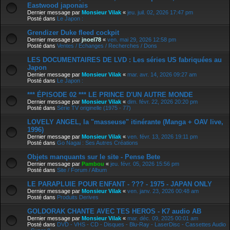
Eastwood japonais
Dernier message par
Monsieur Vilak
«
jeu. juil. 02, 2026 17:47 pm
Posté dans
Le Japon :
Grendizer Duke fleed cockpit
Dernier message par
jnoel78
«
ven. mai 29, 2026 12:58 pm
Posté dans
Ventes / Echanges / Recherches / Dons
LES DOCUMENTAIRES DE LVD : Les séries US fabriquées au
Japon
Dernier message par
Monsieur Vilak
«
mar. avr. 14, 2026 09:27 am
Posté dans
Le Japon :
*** ÉPISODE 02 *** LE PRINCE D'UN AUTRE MONDE
Dernier message par
Monsieur Vilak
«
dim. févr. 22, 2026 20:20 pm
Posté dans
Série TV originelle (1975 - 77)
LOVELY ANGEL, la "masseuse" itinérante (Manga + OAV live,
1996)
Dernier message par
Monsieur Vilak
«
ven. févr. 13, 2026 19:11 pm
Posté dans
Go Nagai : Ses Autres Créations
Objets manquants sur le site - Pense Bete
Dernier message par
Pambou
«
jeu. févr. 05, 2026 15:56 pm
Posté dans
Site / Forum / Album
LE PARAPLUIE POUR ENFANT - ??? - 1975 - JAPAN ONLY
Dernier message par
Monsieur Vilak
«
ven. janv. 23, 2026 00:48 am
Posté dans
Produits Derives
GOLDORAK CHANTE AVEC TES HEROS - K7 audio AB
Dernier message par
Monsieur Vilak
«
mar. déc. 09, 2025 00:01 am
Posté dans
DVD - VHS - CD - Disques - Blu-Ray - LaserDisc - Cassettes Audio