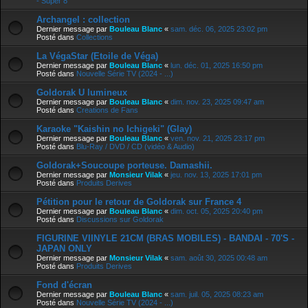
- Super 8
Archangel : collection
Dernier message par
Bouleau Blanc
«
sam. déc. 06, 2025 23:02 pm
Posté dans
Collections
La VégaStar (Etoile de Véga)
Dernier message par
Bouleau Blanc
«
lun. déc. 01, 2025 16:50 pm
Posté dans
Nouvelle Série TV (2024 - ...)
Goldorak U lumineux
Dernier message par
Bouleau Blanc
«
dim. nov. 23, 2025 09:47 am
Posté dans
Creations de Fans
Karaoke "Kaishin no Ichigeki" (Glay)
Dernier message par
Bouleau Blanc
«
ven. nov. 21, 2025 23:17 pm
Posté dans
Blu-Ray / DVD / CD (vidéo & Audio)
Goldorak+Soucoupe porteuse. Damashii.
Dernier message par
Monsieur Vilak
«
jeu. nov. 13, 2025 17:01 pm
Posté dans
Produits Derives
Pétition pour le retour de Goldorak sur France 4
Dernier message par
Bouleau Blanc
«
dim. oct. 05, 2025 20:40 pm
Posté dans
Discussions sur Goldorak
FIGURINE VIINYLE 21CM (BRAS MOBILES) - BANDAI - 70'S -
JAPAN ONLY
Dernier message par
Monsieur Vilak
«
sam. août 30, 2025 00:48 am
Posté dans
Produits Derives
Fond d'écran
Dernier message par
Bouleau Blanc
«
sam. juil. 05, 2025 08:23 am
Posté dans
Nouvelle Série TV (2024 - ...)