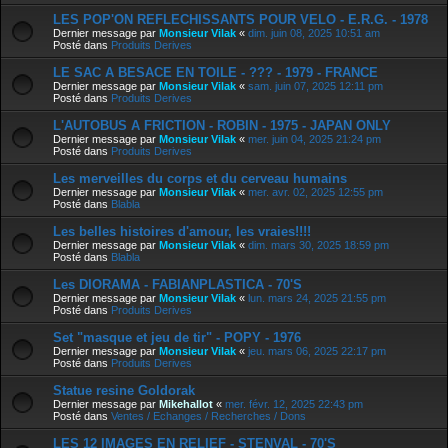
LES POP'ON REFLECHISSANTS POUR VELO - E.R.G. - 1978
Dernier message par
Monsieur Vilak
«
dim. juin 08, 2025 10:51 am
Posté dans
Produits Derives
LE SAC A BESACE EN TOILE - ??? - 1979 - FRANCE
Dernier message par
Monsieur Vilak
«
sam. juin 07, 2025 12:11 pm
Posté dans
Produits Derives
L'AUTOBUS A FRICTION - ROBIN - 1975 - JAPAN ONLY
Dernier message par
Monsieur Vilak
«
mer. juin 04, 2025 21:24 pm
Posté dans
Produits Derives
Les merveilles du corps et du cerveau humains
Dernier message par
Monsieur Vilak
«
mer. avr. 02, 2025 12:55 pm
Posté dans
Blabla
Les belles histoires d'amour, les vraies!!!!
Dernier message par
Monsieur Vilak
«
dim. mars 30, 2025 18:59 pm
Posté dans
Blabla
Les DIORAMA - FABIANPLASTICA - 70'S
Dernier message par
Monsieur Vilak
«
lun. mars 24, 2025 21:55 pm
Posté dans
Produits Derives
Set "masque et jeu de tir" - POPY - 1976
Dernier message par
Monsieur Vilak
«
jeu. mars 06, 2025 22:17 pm
Posté dans
Produits Derives
Statue resine Goldorak
Dernier message par
Mikehallot
«
mer. févr. 12, 2025 22:43 pm
Posté dans
Ventes / Echanges / Recherches / Dons
LES 12 IMAGES EN RELIEF - STENVAL - 70'S