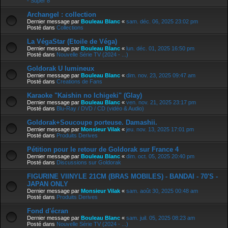
- Super 8
Archangel : collection
Dernier message par
Bouleau Blanc
«
sam. déc. 06, 2025 23:02 pm
Posté dans
Collections
La VégaStar (Etoile de Véga)
Dernier message par
Bouleau Blanc
«
lun. déc. 01, 2025 16:50 pm
Posté dans
Nouvelle Série TV (2024 - ...)
Goldorak U lumineux
Dernier message par
Bouleau Blanc
«
dim. nov. 23, 2025 09:47 am
Posté dans
Creations de Fans
Karaoke "Kaishin no Ichigeki" (Glay)
Dernier message par
Bouleau Blanc
«
ven. nov. 21, 2025 23:17 pm
Posté dans
Blu-Ray / DVD / CD (vidéo & Audio)
Goldorak+Soucoupe porteuse. Damashii.
Dernier message par
Monsieur Vilak
«
jeu. nov. 13, 2025 17:01 pm
Posté dans
Produits Derives
Pétition pour le retour de Goldorak sur France 4
Dernier message par
Bouleau Blanc
«
dim. oct. 05, 2025 20:40 pm
Posté dans
Discussions sur Goldorak
FIGURINE VIINYLE 21CM (BRAS MOBILES) - BANDAI - 70'S -
JAPAN ONLY
Dernier message par
Monsieur Vilak
«
sam. août 30, 2025 00:48 am
Posté dans
Produits Derives
Fond d'écran
Dernier message par
Bouleau Blanc
«
sam. juil. 05, 2025 08:23 am
Posté dans
Nouvelle Série TV (2024 - ...)