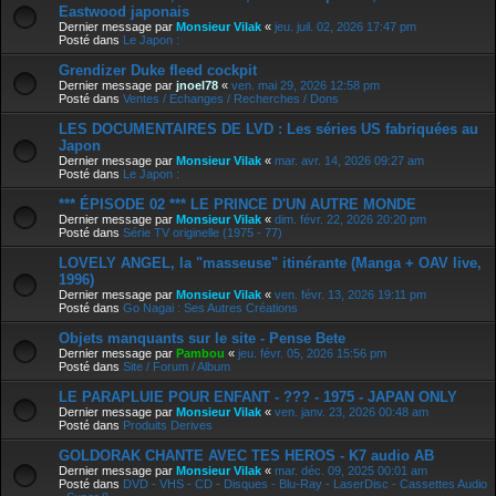
Eastwood japonais
Dernier message par
Monsieur Vilak
«
jeu. juil. 02, 2026 17:47 pm
Posté dans
Le Japon :
Grendizer Duke fleed cockpit
Dernier message par
jnoel78
«
ven. mai 29, 2026 12:58 pm
Posté dans
Ventes / Echanges / Recherches / Dons
LES DOCUMENTAIRES DE LVD : Les séries US fabriquées au
Japon
Dernier message par
Monsieur Vilak
«
mar. avr. 14, 2026 09:27 am
Posté dans
Le Japon :
*** ÉPISODE 02 *** LE PRINCE D'UN AUTRE MONDE
Dernier message par
Monsieur Vilak
«
dim. févr. 22, 2026 20:20 pm
Posté dans
Série TV originelle (1975 - 77)
LOVELY ANGEL, la "masseuse" itinérante (Manga + OAV live,
1996)
Dernier message par
Monsieur Vilak
«
ven. févr. 13, 2026 19:11 pm
Posté dans
Go Nagai : Ses Autres Créations
Objets manquants sur le site - Pense Bete
Dernier message par
Pambou
«
jeu. févr. 05, 2026 15:56 pm
Posté dans
Site / Forum / Album
LE PARAPLUIE POUR ENFANT - ??? - 1975 - JAPAN ONLY
Dernier message par
Monsieur Vilak
«
ven. janv. 23, 2026 00:48 am
Posté dans
Produits Derives
GOLDORAK CHANTE AVEC TES HEROS - K7 audio AB
Dernier message par
Monsieur Vilak
«
mar. déc. 09, 2025 00:01 am
Posté dans
DVD - VHS - CD - Disques - Blu-Ray - LaserDisc - Cassettes Audio