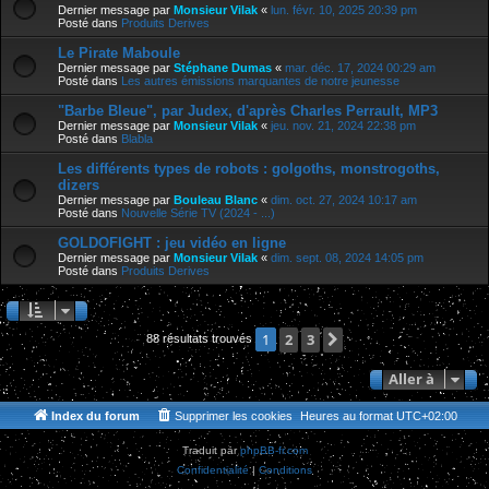
Dernier message par
Monsieur Vilak
«
lun. févr. 10, 2025 20:39 pm
Posté dans
Produits Derives
Le Pirate Maboule
Dernier message par
Stéphane Dumas
«
mar. déc. 17, 2024 00:29 am
Posté dans
Les autres émissions marquantes de notre jeunesse
"Barbe Bleue", par Judex, d'après Charles Perrault, MP3
Dernier message par
Monsieur Vilak
«
jeu. nov. 21, 2024 22:38 pm
Posté dans
Blabla
Les différents types de robots : golgoths, monstrogoths,
dizers
Dernier message par
Bouleau Blanc
«
dim. oct. 27, 2024 10:17 am
Posté dans
Nouvelle Série TV (2024 - ...)
GOLDOFIGHT : jeu vidéo en ligne
Dernier message par
Monsieur Vilak
«
dim. sept. 08, 2024 14:05 pm
Posté dans
Produits Derives
2
3
Suivante
1
88 résultats trouvés
Aller à
Index du forum
Supprimer les cookies
Heures au format
UTC+02:00
Traduit par
phpBB-fr.com
Confidentialité
|
Conditions