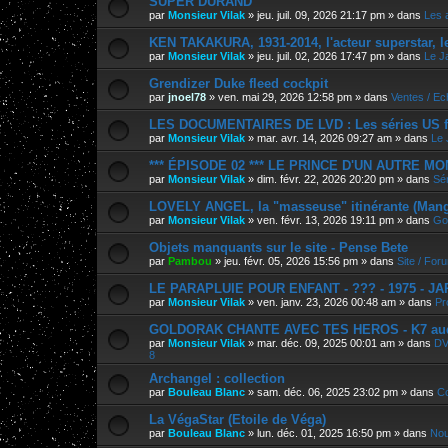
SUPER DURAND
par
Monsieur Vilak
»
jeu. juil. 09, 2026 21:17 pm
» dans
Les 
KEN TAKAKURA, 1931-2014, l'acteur superstar, l
par
Monsieur Vilak
»
jeu. juil. 02, 2026 17:47 pm
» dans
Le J
Grendizer Duke fleed cockpit
par
jnoel78
»
ven. mai 29, 2026 12:58 pm
» dans
Ventes / E
LES DOCUMENTAIRES DE LVD : Les séries US f
par
Monsieur Vilak
»
mar. avr. 14, 2026 09:27 am
» dans
Le 
*** ÉPISODE 02 *** LE PRINCE D'UN AUTRE M
par
Monsieur Vilak
»
dim. févr. 22, 2026 20:20 pm
» dans
Sér
LOVELY ANGEL, la "masseuse" itinérante (Manga
par
Monsieur Vilak
»
ven. févr. 13, 2026 19:11 pm
» dans
Go
Objets manquants sur le site - Pense Bete
par
Pambou
»
jeu. févr. 05, 2026 15:56 pm
» dans
Site / For
LE PARAPLUIE POUR ENFANT - ??? - 1975 - J
par
Monsieur Vilak
»
ven. janv. 23, 2026 00:48 am
» dans
Pr
GOLDORAK CHANTE AVEC TES HEROS - K7 au
par
Monsieur Vilak
»
mar. déc. 09, 2025 00:01 am
» dans
DV
8
Archangel : collection
par
Bouleau Blanc
»
sam. déc. 06, 2025 23:02 pm
» dans
Co
La VégaStar (Etoile de Véga)
par
Bouleau Blanc
»
lun. déc. 01, 2025 16:50 pm
» dans
Nou