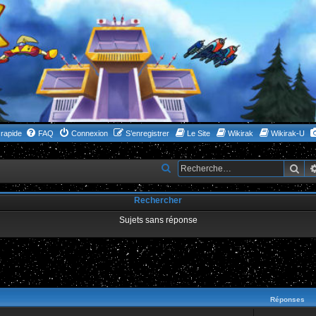
rapide
FAQ
Connexion
S’enregistrer
Le Site
Wikirak
Wikirak-U
Rec
R
e
Rechercher
c
h
Sujets sans réponse
e
r
c
ncée
h
Réponses
e