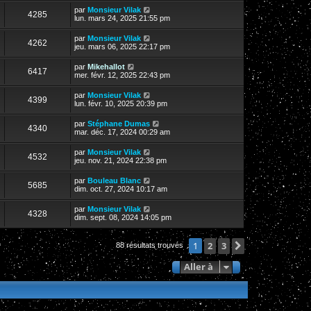
par
Monsieur Vilak
4285
lun. mars 24, 2025 21:55 pm
par
Monsieur Vilak
4262
jeu. mars 06, 2025 22:17 pm
par
Mikehallot
6417
mer. févr. 12, 2025 22:43 pm
par
Monsieur Vilak
4399
lun. févr. 10, 2025 20:39 pm
par
Stéphane Dumas
4340
mar. déc. 17, 2024 00:29 am
par
Monsieur Vilak
4532
jeu. nov. 21, 2024 22:38 pm
par
Bouleau Blanc
5685
dim. oct. 27, 2024 10:17 am
par
Monsieur Vilak
4328
dim. sept. 08, 2024 14:05 pm
2
3
Suivante
1
88 résultats trouvés
Aller à