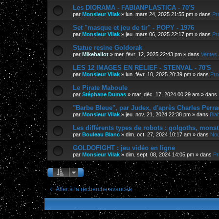
Les DIORAMA - FABIANPLASTICA - 70'S
par
Monsieur Vilak
»
lun. mars 24, 2025 21:55 pm
» dans
Pr
Set "masque et jeu de tir" - POPY - 1976
par
Monsieur Vilak
»
jeu. mars 06, 2025 22:17 pm
» dans
Pr
Statue resine Goldorak
par
Mikehallot
»
mer. févr. 12, 2025 22:43 pm
» dans
Ventes 
LES 12 IMAGES EN RELIEF - STENVAL - 70'S
par
Monsieur Vilak
»
lun. févr. 10, 2025 20:39 pm
» dans
Pro
Le Pirate Maboule
par
Stéphane Dumas
»
mar. déc. 17, 2024 00:29 am
» dans
"Barbe Bleue", par Judex, d'après Charles Perra
par
Monsieur Vilak
»
jeu. nov. 21, 2024 22:38 pm
» dans
Bla
Les différents types de robots : golgoths, monst
par
Bouleau Blanc
»
dim. oct. 27, 2024 10:17 am
» dans
Nou
GOLDOFIGHT : jeu vidéo en ligne
par
Monsieur Vilak
»
dim. sept. 08, 2024 14:05 pm
» dans
Pr
Aller à la recherche avancée