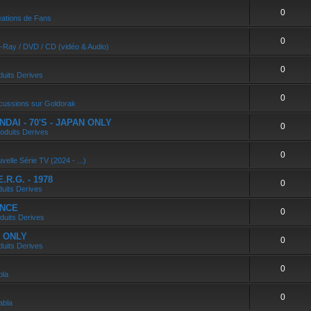
0
ations de Fans
0
u-Ray / DVD / CD (vidéo & Audio)
0
duits Derives
0
cussions sur Goldorak
DAI - 70'S - JAPAN ONLY
0
oduits Derives
0
velle Série TV (2024 - ...)
R.G. - 1978
0
duits Derives
ANCE
0
duits Derives
N ONLY
0
duits Derives
0
bla
0
abla