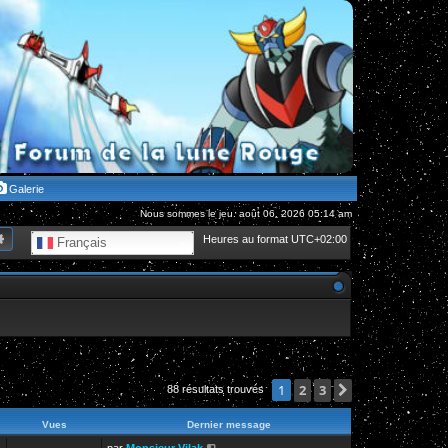
Galerie
Nous sommes le jeu. août 06, 2026 05:14 am
hercher
Recherche avancée
Heures au format
UTC+02:00
Français
2
3
Suivante
1
88 résultats trouvés
Vues
Dernier message
par
Monsieur Vilak