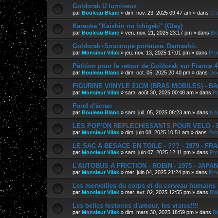
Goldorak U lumineux
par
Bouleau Blanc
»
dim. nov. 23, 2025 09:47 am
» dans
Cre
Karaoke "Kaishin no Ichigeki" (Glay)
par
Bouleau Blanc
»
ven. nov. 21, 2025 23:17 pm
» dans
Bl
Goldorak+Soucoupe porteuse. Damashii.
par
Monsieur Vilak
»
jeu. nov. 13, 2025 17:01 pm
» dans
Pro
Pétition pour le retour de Goldorak sur France 4
par
Bouleau Blanc
»
dim. oct. 05, 2025 20:40 pm
» dans
Dis
FIGURINE VIINYLE 21CM (BRAS MOBILES) - BAN
par
Monsieur Vilak
»
sam. août 30, 2025 00:48 am
» dans
Pr
Fond d'écran
par
Bouleau Blanc
»
sam. juil. 05, 2025 08:23 am
» dans
Nou
LES POP'ON REFLECHISSANTS POUR VELO - E.
par
Monsieur Vilak
»
dim. juin 08, 2025 10:51 am
» dans
Pro
LE SAC A BESACE EN TOILE - ??? - 1979 - FR
par
Monsieur Vilak
»
sam. juin 07, 2025 12:11 pm
» dans
Pro
L'AUTOBUS A FRICTION - ROBIN - 1975 - JAPA
par
Monsieur Vilak
»
mer. juin 04, 2025 21:24 pm
» dans
Pro
Les merveilles du corps et du cerveau humains
par
Monsieur Vilak
»
mer. avr. 02, 2025 12:55 pm
» dans
Bla
Les belles histoires d'amour, les vraies!!!!
par
Monsieur Vilak
»
dim. mars 30, 2025 18:59 pm
» dans
Bl