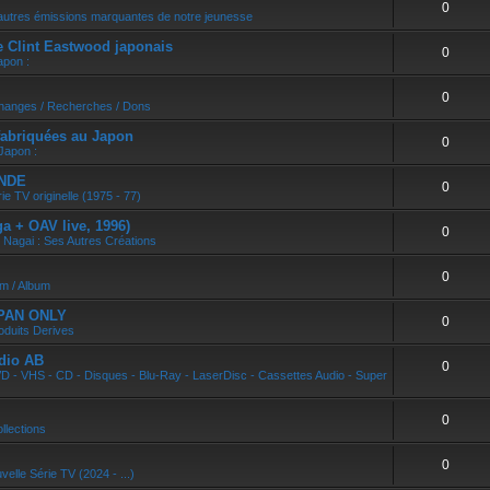
0
r
autres émissions marquantes de notre jeunesse
e Clint Eastwood japonais
0
apon :
0
changes / Recherches / Dons
abriquées au Japon
0
Japon :
ONDE
0
ie TV originelle (1975 - 77)
 + OAV live, 1996)
0
 Nagai : Ses Autres Créations
0
um / Album
APAN ONLY
0
oduits Derives
dio AB
0
D - VHS - CD - Disques - Blu-Ray - LaserDisc - Cassettes Audio - Super
0
llections
0
velle Série TV (2024 - ...)