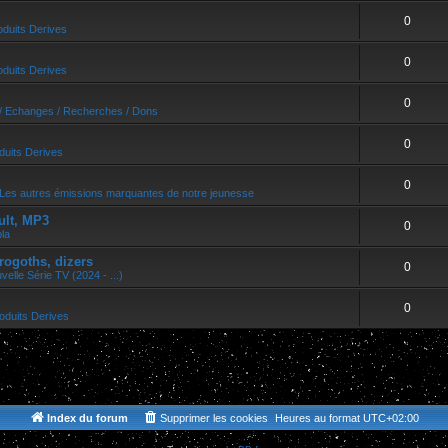
0
oduits Derives
0
oduits Derives
0
/ Echanges / Recherches / Dons
0
duits Derives
0
Les autres émissions marquantes de notre jeunesse
ult, MP3
0
bla
rogoths, dizers
0
velle Série TV (2024 - ...)
0
oduits Derives
Index du forum
Supprimer les cookies
Heures au format
UTC+02:00