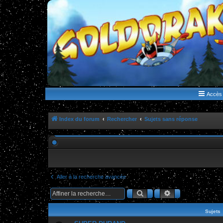
WWW.GOLDORAKGO.COM
le site de la Lune Rouge
Accès 
Index du forum
Rechercher
Sujets sans réponse
Aller à la recherche avancée
Rechercher
Recherche ava
Sujets