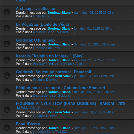
- Super 8
Archangel : collection
Dernier message par
Bouleau Blanc
«
sam. déc. 06, 2025 23:02 pm
Posté dans
Collections
La VégaStar (Etoile de Véga)
Dernier message par
Bouleau Blanc
«
lun. déc. 01, 2025 16:50 pm
Posté dans
Nouvelle Série TV (2024 - ...)
Goldorak U lumineux
Dernier message par
Bouleau Blanc
«
dim. nov. 23, 2025 09:47 am
Posté dans
Creations de Fans
Karaoke "Kaishin no Ichigeki" (Glay)
Dernier message par
Bouleau Blanc
«
ven. nov. 21, 2025 23:17 pm
Posté dans
Blu-Ray / DVD / CD (vidéo & Audio)
Goldorak+Soucoupe porteuse. Damashii.
Dernier message par
Monsieur Vilak
«
jeu. nov. 13, 2025 17:01 pm
Posté dans
Produits Derives
Pétition pour le retour de Goldorak sur France 4
Dernier message par
Bouleau Blanc
«
dim. oct. 05, 2025 20:40 pm
Posté dans
Discussions sur Goldorak
FIGURINE VIINYLE 21CM (BRAS MOBILES) - BANDAI - 70'S -
JAPAN ONLY
Dernier message par
Monsieur Vilak
«
sam. août 30, 2025 00:48 am
Posté dans
Produits Derives
Fond d'écran
Dernier message par
Bouleau Blanc
«
sam. juil. 05, 2025 08:23 am
Posté dans
Nouvelle Série TV (2024 - ...)