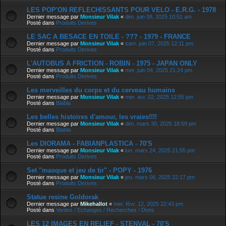
LES POP'ON REFLECHISSANTS POUR VELO - E.R.G. - 1978
Dernier message par
Monsieur Vilak
«
dim. juin 08, 2025 10:51 am
Posté dans
Produits Derives
LE SAC A BESACE EN TOILE - ??? - 1979 - FRANCE
Dernier message par
Monsieur Vilak
«
sam. juin 07, 2025 12:11 pm
Posté dans
Produits Derives
L'AUTOBUS A FRICTION - ROBIN - 1975 - JAPAN ONLY
Dernier message par
Monsieur Vilak
«
mer. juin 04, 2025 21:24 pm
Posté dans
Produits Derives
Les merveilles du corps et du cerveau humains
Dernier message par
Monsieur Vilak
«
mer. avr. 02, 2025 12:55 pm
Posté dans
Blabla
Les belles histoires d'amour, les vraies!!!!
Dernier message par
Monsieur Vilak
«
dim. mars 30, 2025 18:59 pm
Posté dans
Blabla
Les DIORAMA - FABIANPLASTICA - 70'S
Dernier message par
Monsieur Vilak
«
lun. mars 24, 2025 21:55 pm
Posté dans
Produits Derives
Set "masque et jeu de tir" - POPY - 1976
Dernier message par
Monsieur Vilak
«
jeu. mars 06, 2025 22:17 pm
Posté dans
Produits Derives
Statue resine Goldorak
Dernier message par
Mikehallot
«
mer. févr. 12, 2025 22:43 pm
Posté dans
Ventes / Echanges / Recherches / Dons
LES 12 IMAGES EN RELIEF - STENVAL - 70'S