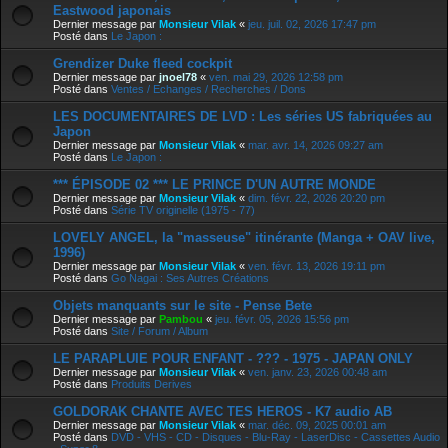
Eastwood japonais
Dernier message par
Monsieur Vilak
«
jeu. juil. 02, 2026 17:47 pm
Posté dans
Le Japon :
Grendizer Duke fleed cockpit
Dernier message par
jnoel78
«
ven. mai 29, 2026 12:58 pm
Posté dans
Ventes / Echanges / Recherches / Dons
LES DOCUMENTAIRES DE LVD : Les séries US fabriquées au
Japon
Dernier message par
Monsieur Vilak
«
mar. avr. 14, 2026 09:27 am
Posté dans
Le Japon :
*** ÉPISODE 02 *** LE PRINCE D'UN AUTRE MONDE
Dernier message par
Monsieur Vilak
«
dim. févr. 22, 2026 20:20 pm
Posté dans
Série TV originelle (1975 - 77)
LOVELY ANGEL, la "masseuse" itinérante (Manga + OAV live,
1996)
Dernier message par
Monsieur Vilak
«
ven. févr. 13, 2026 19:11 pm
Posté dans
Go Nagai : Ses Autres Créations
Objets manquants sur le site - Pense Bete
Dernier message par
Pambou
«
jeu. févr. 05, 2026 15:56 pm
Posté dans
Site / Forum / Album
LE PARAPLUIE POUR ENFANT - ??? - 1975 - JAPAN ONLY
Dernier message par
Monsieur Vilak
«
ven. janv. 23, 2026 00:48 am
Posté dans
Produits Derives
GOLDORAK CHANTE AVEC TES HEROS - K7 audio AB
Dernier message par
Monsieur Vilak
«
mar. déc. 09, 2025 00:01 am
Posté dans
DVD - VHS - CD - Disques - Blu-Ray - LaserDisc - Cassettes Audio