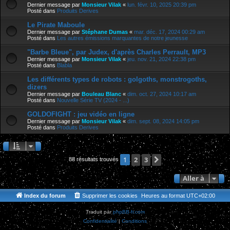
Dernier message par
Monsieur Vilak
«
lun. févr. 10, 2025 20:39 pm
Posté dans
Produits Derives
Le Pirate Maboule
Dernier message par
Stéphane Dumas
«
mar. déc. 17, 2024 00:29 am
Posté dans
Les autres émissions marquantes de notre jeunesse
"Barbe Bleue", par Judex, d'après Charles Perrault, MP3
Dernier message par
Monsieur Vilak
«
jeu. nov. 21, 2024 22:38 pm
Posté dans
Blabla
Les différents types de robots : golgoths, monstrogoths,
dizers
Dernier message par
Bouleau Blanc
«
dim. oct. 27, 2024 10:17 am
Posté dans
Nouvelle Série TV (2024 - ...)
GOLDOFIGHT : jeu vidéo en ligne
Dernier message par
Monsieur Vilak
«
dim. sept. 08, 2024 14:05 pm
Posté dans
Produits Derives
2
3
Suivante
1
88 résultats trouvés
Aller à
Index du forum
Supprimer les cookies
Heures au format
UTC+02:00
Traduit par
phpBB-fr.com
Confidentialité
|
Conditions