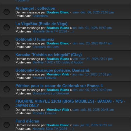
- Super 8
Archangel : collection
Dernier message par
Bouleau Blanc
«
sam. déc. 06, 2025 23:02 pm
Posté dans
Collections
La VégaStar (Etoile de Véga)
Dernier message par
Bouleau Blanc
«
lun. déc. 01, 2025 16:50 pm
Posté dans
Nouvelle Série TV (2024 - ...)
Goldorak U lumineux
Dernier message par
Bouleau Blanc
«
dim. nov. 23, 2025 09:47 am
Posté dans
Creations de Fans
Karaoke "Kaishin no Ichigeki" (Glay)
Dernier message par
Bouleau Blanc
«
ven. nov. 21, 2025 23:17 pm
Posté dans
Blu-Ray / DVD / CD (vidéo & Audio)
Goldorak+Soucoupe porteuse. Damashii.
Dernier message par
Monsieur Vilak
«
jeu. nov. 13, 2025 17:01 pm
Posté dans
Produits Derives
Pétition pour le retour de Goldorak sur France 4
Dernier message par
Bouleau Blanc
«
dim. oct. 05, 2025 20:40 pm
Posté dans
Discussions sur Goldorak
FIGURINE VIINYLE 21CM (BRAS MOBILES) - BANDAI - 70'S -
JAPAN ONLY
Dernier message par
Monsieur Vilak
«
sam. août 30, 2025 00:48 am
Posté dans
Produits Derives
Fond d'écran
Dernier message par
Bouleau Blanc
«
sam. juil. 05, 2025 08:23 am
Posté dans
Nouvelle Série TV (2024 - ...)