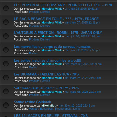
LES POP'ON REFLECHISSANTS POUR VELO - E.R.G. - 1978
Dernier message par
Monsieur Vilak
«
dim. juin 08, 2025 10:51 am
Posté dans
Produits Derives
LE SAC A BESACE EN TOILE - ??? - 1979 - FRANCE
Dernier message par
Monsieur Vilak
«
sam. juin 07, 2025 12:11 pm
Posté dans
Produits Derives
L'AUTOBUS A FRICTION - ROBIN - 1975 - JAPAN ONLY
Dernier message par
Monsieur Vilak
«
mer. juin 04, 2025 21:24 pm
Posté dans
Produits Derives
Les merveilles du corps et du cerveau humains
Dernier message par
Monsieur Vilak
«
mer. avr. 02, 2025 12:55 pm
Posté dans
Blabla
Les belles histoires d'amour, les vraies!!!!
Dernier message par
Monsieur Vilak
«
dim. mars 30, 2025 18:59 pm
Posté dans
Blabla
Les DIORAMA - FABIANPLASTICA - 70'S
Dernier message par
Monsieur Vilak
«
lun. mars 24, 2025 21:55 pm
Posté dans
Produits Derives
Set "masque et jeu de tir" - POPY - 1976
Dernier message par
Monsieur Vilak
«
jeu. mars 06, 2025 22:17 pm
Posté dans
Produits Derives
Statue resine Goldorak
Dernier message par
Mikehallot
«
mer. févr. 12, 2025 22:43 pm
Posté dans
Ventes / Echanges / Recherches / Dons
LES 12 IMAGES EN RELIEF - STENVAL - 70'S