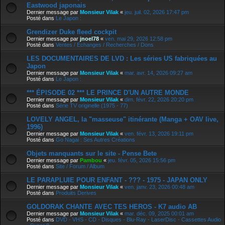
Eastwood japonais
Dernier message par
Monsieur Vilak
«
jeu. juil. 02, 2026 17:47 pm
Posté dans
Le Japon :
Grendizer Duke fleed cockpit
Dernier message par
jnoel78
«
ven. mai 29, 2026 12:58 pm
Posté dans
Ventes / Echanges / Recherches / Dons
LES DOCUMENTAIRES DE LVD : Les séries US fabriquées au
Japon
Dernier message par
Monsieur Vilak
«
mar. avr. 14, 2026 09:27 am
Posté dans
Le Japon :
*** ÉPISODE 02 *** LE PRINCE D'UN AUTRE MONDE
Dernier message par
Monsieur Vilak
«
dim. févr. 22, 2026 20:20 pm
Posté dans
Série TV originelle (1975 - 77)
LOVELY ANGEL, la "masseuse" itinérante (Manga + OAV live,
1996)
Dernier message par
Monsieur Vilak
«
ven. févr. 13, 2026 19:11 pm
Posté dans
Go Nagai : Ses Autres Créations
Objets manquants sur le site - Pense Bete
Dernier message par
Pambou
«
jeu. févr. 05, 2026 15:56 pm
Posté dans
Site / Forum / Album
LE PARAPLUIE POUR ENFANT - ??? - 1975 - JAPAN ONLY
Dernier message par
Monsieur Vilak
«
ven. janv. 23, 2026 00:48 am
Posté dans
Produits Derives
GOLDORAK CHANTE AVEC TES HEROS - K7 audio AB
Dernier message par
Monsieur Vilak
«
mar. déc. 09, 2025 00:01 am
Posté dans
DVD - VHS - CD - Disques - Blu-Ray - LaserDisc - Cassettes Audio