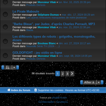
Dernier message par
Monsieur Vilak
«
lun. févr. 10, 2025 20:39 pm
Posté dans
Produits Derives
Le Pirate Maboule
Dernier message par
Stéphane Dumas
«
mar. déc. 17, 2024 00:29 am
Posté dans
Les autres émissions marquantes de notre jeunesse
"Barbe Bleue", par Judex, d'après Charles Perrault, MP3
Dernier message par
Monsieur Vilak
«
jeu. nov. 21, 2024 22:38 pm
Posté dans
Blabla
Les différents types de robots : golgoths, monstrogoths,
dizers
Dernier message par
Bouleau Blanc
«
dim. oct. 27, 2024 10:17 am
Posté dans
Nouvelle Série TV (2024 - ...)
GOLDOFIGHT : jeu vidéo en ligne
Dernier message par
Monsieur Vilak
«
dim. sept. 08, 2024 14:05 pm
Posté dans
Produits Derives
2
3
Suivante
1
88 résultats trouvés
Aller à
Index du forum
Supprimer les cookies
Heures au format
UTC+02:00
Traduit par
phpBB-fr.com
Confidentialité
|
Conditions