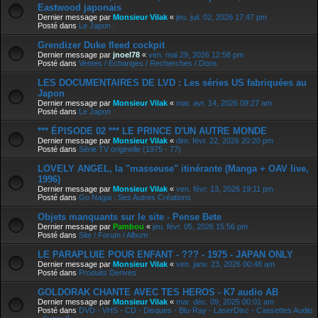
Eastwood japonais
Dernier message par
Monsieur Vilak
«
jeu. juil. 02, 2026 17:47 pm
Posté dans
Le Japon :
Grendizer Duke fleed cockpit
Dernier message par
jnoel78
«
ven. mai 29, 2026 12:58 pm
Posté dans
Ventes / Echanges / Recherches / Dons
LES DOCUMENTAIRES DE LVD : Les séries US fabriquées au
Japon
Dernier message par
Monsieur Vilak
«
mar. avr. 14, 2026 09:27 am
Posté dans
Le Japon :
*** ÉPISODE 02 *** LE PRINCE D'UN AUTRE MONDE
Dernier message par
Monsieur Vilak
«
dim. févr. 22, 2026 20:20 pm
Posté dans
Série TV originelle (1975 - 77)
LOVELY ANGEL, la "masseuse" itinérante (Manga + OAV live,
1996)
Dernier message par
Monsieur Vilak
«
ven. févr. 13, 2026 19:11 pm
Posté dans
Go Nagai : Ses Autres Créations
Objets manquants sur le site - Pense Bete
Dernier message par
Pambou
«
jeu. févr. 05, 2026 15:56 pm
Posté dans
Site / Forum / Album
LE PARAPLUIE POUR ENFANT - ??? - 1975 - JAPAN ONLY
Dernier message par
Monsieur Vilak
«
ven. janv. 23, 2026 00:48 am
Posté dans
Produits Derives
GOLDORAK CHANTE AVEC TES HEROS - K7 audio AB
Dernier message par
Monsieur Vilak
«
mar. déc. 09, 2025 00:01 am
Posté dans
DVD - VHS - CD - Disques - Blu-Ray - LaserDisc - Cassettes Audio