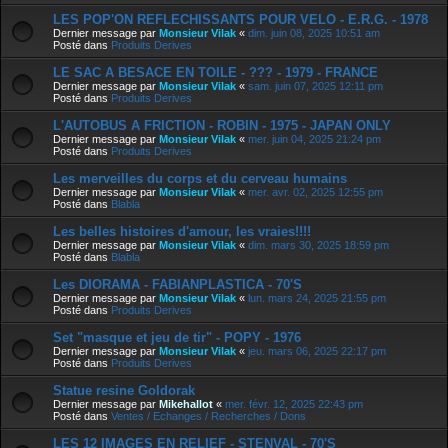
LES POP'ON REFLECHISSANTS POUR VELO - E.R.G. - 1978
Dernier message par
Monsieur Vilak
«
dim. juin 08, 2025 10:51 am
Posté dans
Produits Derives
LE SAC A BESACE EN TOILE - ??? - 1979 - FRANCE
Dernier message par
Monsieur Vilak
«
sam. juin 07, 2025 12:11 pm
Posté dans
Produits Derives
L'AUTOBUS A FRICTION - ROBIN - 1975 - JAPAN ONLY
Dernier message par
Monsieur Vilak
«
mer. juin 04, 2025 21:24 pm
Posté dans
Produits Derives
Les merveilles du corps et du cerveau humains
Dernier message par
Monsieur Vilak
«
mer. avr. 02, 2025 12:55 pm
Posté dans
Blabla
Les belles histoires d'amour, les vraies!!!!
Dernier message par
Monsieur Vilak
«
dim. mars 30, 2025 18:59 pm
Posté dans
Blabla
Les DIORAMA - FABIANPLASTICA - 70'S
Dernier message par
Monsieur Vilak
«
lun. mars 24, 2025 21:55 pm
Posté dans
Produits Derives
Set "masque et jeu de tir" - POPY - 1976
Dernier message par
Monsieur Vilak
«
jeu. mars 06, 2025 22:17 pm
Posté dans
Produits Derives
Statue resine Goldorak
Dernier message par
Mikehallot
«
mer. févr. 12, 2025 22:43 pm
Posté dans
Ventes / Echanges / Recherches / Dons
LES 12 IMAGES EN RELIEF - STENVAL - 70'S