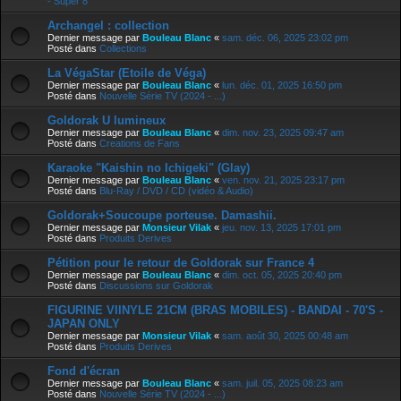
- Super 8
Archangel : collection
Dernier message par
Bouleau Blanc
«
sam. déc. 06, 2025 23:02 pm
Posté dans
Collections
La VégaStar (Etoile de Véga)
Dernier message par
Bouleau Blanc
«
lun. déc. 01, 2025 16:50 pm
Posté dans
Nouvelle Série TV (2024 - ...)
Goldorak U lumineux
Dernier message par
Bouleau Blanc
«
dim. nov. 23, 2025 09:47 am
Posté dans
Creations de Fans
Karaoke "Kaishin no Ichigeki" (Glay)
Dernier message par
Bouleau Blanc
«
ven. nov. 21, 2025 23:17 pm
Posté dans
Blu-Ray / DVD / CD (vidéo & Audio)
Goldorak+Soucoupe porteuse. Damashii.
Dernier message par
Monsieur Vilak
«
jeu. nov. 13, 2025 17:01 pm
Posté dans
Produits Derives
Pétition pour le retour de Goldorak sur France 4
Dernier message par
Bouleau Blanc
«
dim. oct. 05, 2025 20:40 pm
Posté dans
Discussions sur Goldorak
FIGURINE VIINYLE 21CM (BRAS MOBILES) - BANDAI - 70'S -
JAPAN ONLY
Dernier message par
Monsieur Vilak
«
sam. août 30, 2025 00:48 am
Posté dans
Produits Derives
Fond d'écran
Dernier message par
Bouleau Blanc
«
sam. juil. 05, 2025 08:23 am
Posté dans
Nouvelle Série TV (2024 - ...)