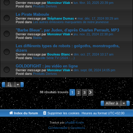
Dernier message par
Monsieur Vilak
«
lun. févr. 10, 2025 20:39 pm
Posté dans
Produits Derives
Le Pirate Maboule
Dernier message par
Stéphane Dumas
«
mar. déc. 17, 2024 00:29 am
Posté dans
Les autres émissions marquantes de notre jeunesse
"Barbe Bleue", par Judex, d'après Charles Perrault, MP3
Dernier message par
Monsieur Vilak
«
jeu. nov. 21, 2024 22:38 pm
Posté dans
Blabla
Les différents types de robots : golgoths, monstrogoths,
dizers
Dernier message par
Bouleau Blanc
«
dim. oct. 27, 2024 10:17 am
Posté dans
Nouvelle Série TV (2024 - ...)
GOLDOFIGHT : jeu vidéo en ligne
Dernier message par
Monsieur Vilak
«
dim. sept. 08, 2024 14:05 pm
Posté dans
Produits Derives
2
3
Suivante
1
88 résultats trouvés
Aller à
Index du forum
Supprimer les cookies
Heures au format
UTC+02:00
Traduit par
phpBB-fr.com
Confidentialité
|
Conditions