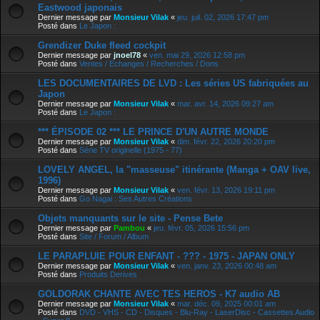
Eastwood japonais
Dernier message par
Monsieur Vilak
«
jeu. juil. 02, 2026 17:47 pm
Posté dans
Le Japon :
Grendizer Duke fleed cockpit
Dernier message par
jnoel78
«
ven. mai 29, 2026 12:58 pm
Posté dans
Ventes / Echanges / Recherches / Dons
LES DOCUMENTAIRES DE LVD : Les séries US fabriquées au
Japon
Dernier message par
Monsieur Vilak
«
mar. avr. 14, 2026 09:27 am
Posté dans
Le Japon :
*** ÉPISODE 02 *** LE PRINCE D'UN AUTRE MONDE
Dernier message par
Monsieur Vilak
«
dim. févr. 22, 2026 20:20 pm
Posté dans
Série TV originelle (1975 - 77)
LOVELY ANGEL, la "masseuse" itinérante (Manga + OAV live,
1996)
Dernier message par
Monsieur Vilak
«
ven. févr. 13, 2026 19:11 pm
Posté dans
Go Nagai : Ses Autres Créations
Objets manquants sur le site - Pense Bete
Dernier message par
Pambou
«
jeu. févr. 05, 2026 15:56 pm
Posté dans
Site / Forum / Album
LE PARAPLUIE POUR ENFANT - ??? - 1975 - JAPAN ONLY
Dernier message par
Monsieur Vilak
«
ven. janv. 23, 2026 00:48 am
Posté dans
Produits Derives
GOLDORAK CHANTE AVEC TES HEROS - K7 audio AB
Dernier message par
Monsieur Vilak
«
mar. déc. 09, 2025 00:01 am
Posté dans
DVD - VHS - CD - Disques - Blu-Ray - LaserDisc - Cassettes Audio