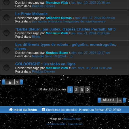
Dernier message par
Monsieur Vilak
«
lun. févr. 10, 2025 20:39 pm
Posté dans
Produits Derives
Le Pirate Maboule
Dernier message par
Stéphane Dumas
«
mar. déc. 17, 2024 00:29 am
Posté dans
Les autres émissions marquantes de notre jeunesse
"Barbe Bleue", par Judex, d'après Charles Perrault, MP3
Dernier message par
Monsieur Vilak
«
jeu. nov. 21, 2024 22:38 pm
Posté dans
Blabla
Les différents types de robots : golgoths, monstrogoths,
dizers
Dernier message par
Bouleau Blanc
«
dim. oct. 27, 2024 10:17 am
Posté dans
Nouvelle Série TV (2024 - ...)
GOLDOFIGHT : jeu vidéo en ligne
Dernier message par
Monsieur Vilak
«
dim. sept. 08, 2024 14:05 pm
Posté dans
Produits Derives
2
3
Suivante
1
88 résultats trouvés
Aller à
Index du forum
Supprimer les cookies
Heures au format
UTC+02:00
Traduit par
phpBB-fr.com
Confidentialité
|
Conditions