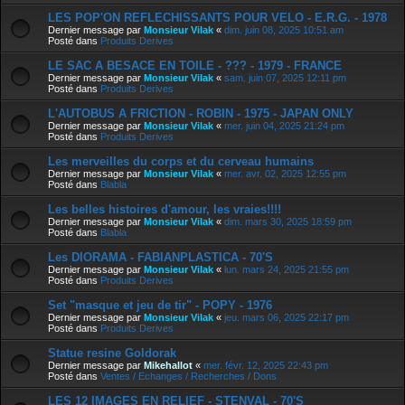
LES POP'ON REFLECHISSANTS POUR VELO - E.R.G. - 1978
Dernier message par
Monsieur Vilak
«
dim. juin 08, 2025 10:51 am
Posté dans
Produits Derives
LE SAC A BESACE EN TOILE - ??? - 1979 - FRANCE
Dernier message par
Monsieur Vilak
«
sam. juin 07, 2025 12:11 pm
Posté dans
Produits Derives
L'AUTOBUS A FRICTION - ROBIN - 1975 - JAPAN ONLY
Dernier message par
Monsieur Vilak
«
mer. juin 04, 2025 21:24 pm
Posté dans
Produits Derives
Les merveilles du corps et du cerveau humains
Dernier message par
Monsieur Vilak
«
mer. avr. 02, 2025 12:55 pm
Posté dans
Blabla
Les belles histoires d'amour, les vraies!!!!
Dernier message par
Monsieur Vilak
«
dim. mars 30, 2025 18:59 pm
Posté dans
Blabla
Les DIORAMA - FABIANPLASTICA - 70'S
Dernier message par
Monsieur Vilak
«
lun. mars 24, 2025 21:55 pm
Posté dans
Produits Derives
Set "masque et jeu de tir" - POPY - 1976
Dernier message par
Monsieur Vilak
«
jeu. mars 06, 2025 22:17 pm
Posté dans
Produits Derives
Statue resine Goldorak
Dernier message par
Mikehallot
«
mer. févr. 12, 2025 22:43 pm
Posté dans
Ventes / Echanges / Recherches / Dons
LES 12 IMAGES EN RELIEF - STENVAL - 70'S