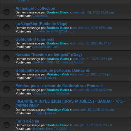
- Super 8
Archangel : collection
Dernier message par
Bouleau Blanc
«
sam. déc. 06, 2025 23:02 pm
Posté dans
Collections
La VégaStar (Etoile de Véga)
Dernier message par
Bouleau Blanc
«
lun. déc. 01, 2025 16:50 pm
Posté dans
Nouvelle Série TV (2024 - ...)
Goldorak U lumineux
Dernier message par
Bouleau Blanc
«
dim. nov. 23, 2025 09:47 am
Posté dans
Creations de Fans
Karaoke "Kaishin no Ichigeki" (Glay)
Dernier message par
Bouleau Blanc
«
ven. nov. 21, 2025 23:17 pm
Posté dans
Blu-Ray / DVD / CD (vidéo & Audio)
Goldorak+Soucoupe porteuse. Damashii.
Dernier message par
Monsieur Vilak
«
jeu. nov. 13, 2025 17:01 pm
Posté dans
Produits Derives
Pétition pour le retour de Goldorak sur France 4
Dernier message par
Bouleau Blanc
«
dim. oct. 05, 2025 20:40 pm
Posté dans
Discussions sur Goldorak
FIGURINE VIINYLE 21CM (BRAS MOBILES) - BANDAI - 70'S -
JAPAN ONLY
Dernier message par
Monsieur Vilak
«
sam. août 30, 2025 00:48 am
Posté dans
Produits Derives
Fond d'écran
Dernier message par
Bouleau Blanc
«
sam. juil. 05, 2025 08:23 am
Posté dans
Nouvelle Série TV (2024 - ...)