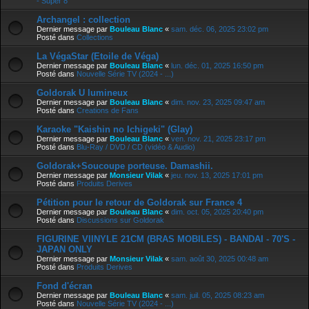
- Super 8
Archangel : collection
Dernier message par
Bouleau Blanc
«
sam. déc. 06, 2025 23:02 pm
Posté dans
Collections
La VégaStar (Etoile de Véga)
Dernier message par
Bouleau Blanc
«
lun. déc. 01, 2025 16:50 pm
Posté dans
Nouvelle Série TV (2024 - ...)
Goldorak U lumineux
Dernier message par
Bouleau Blanc
«
dim. nov. 23, 2025 09:47 am
Posté dans
Creations de Fans
Karaoke "Kaishin no Ichigeki" (Glay)
Dernier message par
Bouleau Blanc
«
ven. nov. 21, 2025 23:17 pm
Posté dans
Blu-Ray / DVD / CD (vidéo & Audio)
Goldorak+Soucoupe porteuse. Damashii.
Dernier message par
Monsieur Vilak
«
jeu. nov. 13, 2025 17:01 pm
Posté dans
Produits Derives
Pétition pour le retour de Goldorak sur France 4
Dernier message par
Bouleau Blanc
«
dim. oct. 05, 2025 20:40 pm
Posté dans
Discussions sur Goldorak
FIGURINE VIINYLE 21CM (BRAS MOBILES) - BANDAI - 70'S -
JAPAN ONLY
Dernier message par
Monsieur Vilak
«
sam. août 30, 2025 00:48 am
Posté dans
Produits Derives
Fond d'écran
Dernier message par
Bouleau Blanc
«
sam. juil. 05, 2025 08:23 am
Posté dans
Nouvelle Série TV (2024 - ...)