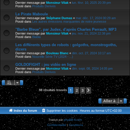
Dernier message par
Monsieur Vilak
«
lun. févr. 10, 2025 20:39 pm
Posté dans
Produits Derives
Le Pirate Maboule
Dernier message par
Stéphane Dumas
«
mar. déc. 17, 2024 00:29 am
Posté dans
Les autres émissions marquantes de notre jeunesse
"Barbe Bleue", par Judex, d'après Charles Perrault, MP3
Dernier message par
Monsieur Vilak
«
jeu. nov. 21, 2024 22:38 pm
Posté dans
Blabla
Les différents types de robots : golgoths, monstrogoths,
dizers
Dernier message par
Bouleau Blanc
«
dim. oct. 27, 2024 10:17 am
Posté dans
Nouvelle Série TV (2024 - ...)
GOLDOFIGHT : jeu vidéo en ligne
Dernier message par
Monsieur Vilak
«
dim. sept. 08, 2024 14:05 pm
Posté dans
Produits Derives
2
3
Suivante
1
88 résultats trouvés
Aller à
Index du forum
Supprimer les cookies
Heures au format
UTC+02:00
Traduit par
phpBB-fr.com
Confidentialité
|
Conditions