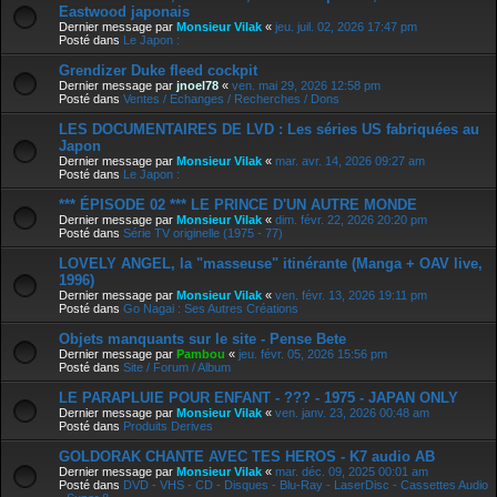
Eastwood japonais
Dernier message par
Monsieur Vilak
«
jeu. juil. 02, 2026 17:47 pm
Posté dans
Le Japon :
Grendizer Duke fleed cockpit
Dernier message par
jnoel78
«
ven. mai 29, 2026 12:58 pm
Posté dans
Ventes / Echanges / Recherches / Dons
LES DOCUMENTAIRES DE LVD : Les séries US fabriquées au
Japon
Dernier message par
Monsieur Vilak
«
mar. avr. 14, 2026 09:27 am
Posté dans
Le Japon :
*** ÉPISODE 02 *** LE PRINCE D'UN AUTRE MONDE
Dernier message par
Monsieur Vilak
«
dim. févr. 22, 2026 20:20 pm
Posté dans
Série TV originelle (1975 - 77)
LOVELY ANGEL, la "masseuse" itinérante (Manga + OAV live,
1996)
Dernier message par
Monsieur Vilak
«
ven. févr. 13, 2026 19:11 pm
Posté dans
Go Nagai : Ses Autres Créations
Objets manquants sur le site - Pense Bete
Dernier message par
Pambou
«
jeu. févr. 05, 2026 15:56 pm
Posté dans
Site / Forum / Album
LE PARAPLUIE POUR ENFANT - ??? - 1975 - JAPAN ONLY
Dernier message par
Monsieur Vilak
«
ven. janv. 23, 2026 00:48 am
Posté dans
Produits Derives
GOLDORAK CHANTE AVEC TES HEROS - K7 audio AB
Dernier message par
Monsieur Vilak
«
mar. déc. 09, 2025 00:01 am
Posté dans
DVD - VHS - CD - Disques - Blu-Ray - LaserDisc - Cassettes Audio