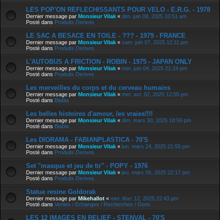
LES POP'ON REFLECHISSANTS POUR VELO - E.R.G. - 1978
Dernier message par
Monsieur Vilak
«
dim. juin 08, 2025 10:51 am
Posté dans
Produits Derives
LE SAC A BESACE EN TOILE - ??? - 1979 - FRANCE
Dernier message par
Monsieur Vilak
«
sam. juin 07, 2025 12:11 pm
Posté dans
Produits Derives
L'AUTOBUS A FRICTION - ROBIN - 1975 - JAPAN ONLY
Dernier message par
Monsieur Vilak
«
mer. juin 04, 2025 21:24 pm
Posté dans
Produits Derives
Les merveilles du corps et du cerveau humains
Dernier message par
Monsieur Vilak
«
mer. avr. 02, 2025 12:55 pm
Posté dans
Blabla
Les belles histoires d'amour, les vraies!!!!
Dernier message par
Monsieur Vilak
«
dim. mars 30, 2025 18:59 pm
Posté dans
Blabla
Les DIORAMA - FABIANPLASTICA - 70'S
Dernier message par
Monsieur Vilak
«
lun. mars 24, 2025 21:55 pm
Posté dans
Produits Derives
Set "masque et jeu de tir" - POPY - 1976
Dernier message par
Monsieur Vilak
«
jeu. mars 06, 2025 22:17 pm
Posté dans
Produits Derives
Statue resine Goldorak
Dernier message par
Mikehallot
«
mer. févr. 12, 2025 22:43 pm
Posté dans
Ventes / Echanges / Recherches / Dons
LES 12 IMAGES EN RELIEF - STENVAL - 70'S