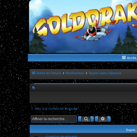
WWW.GOLDORAKGO.COM
le site de la Lune Rouge
Accès 
Index du forum
Rechercher
Sujets sans réponse
Aller à la recherche avancée
Rechercher
Recherche ava
Sujets