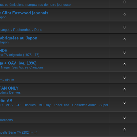
0
r
autres émissions marquantes de notre jeunesse
e Clint Eastwood japonais
0
apon :
0
changes / Recherches / Dons
abriquées au Japon
0
Japon :
ONDE
0
ie TV originelle (1975 - 77)
 + OAV live, 1996)
0
 Nagai : Ses Autres Créations
0
um / Album
APAN ONLY
0
oduits Derives
dio AB
0
D - VHS - CD - Disques - Blu-Ray - LaserDisc - Cassettes Audio - Super
0
llections
0
velle Série TV (2024 - ...)