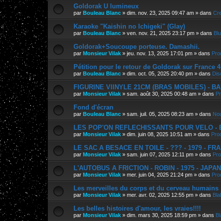
Goldorak U lumineux
par
Bouleau Blanc
»
dim. nov. 23, 2025 09:47 am
» dans
Cre
Karaoke "Kaishin no Ichigeki" (Glay)
par
Bouleau Blanc
»
ven. nov. 21, 2025 23:17 pm
» dans
Bl
Goldorak+Soucoupe porteuse. Damashii.
par
Monsieur Vilak
»
jeu. nov. 13, 2025 17:01 pm
» dans
Pro
Pétition pour le retour de Goldorak sur France 4
par
Bouleau Blanc
»
dim. oct. 05, 2025 20:40 pm
» dans
Dis
FIGURINE VIINYLE 21CM (BRAS MOBILES) - BAN
par
Monsieur Vilak
»
sam. août 30, 2025 00:48 am
» dans
Pr
Fond d'écran
par
Bouleau Blanc
»
sam. juil. 05, 2025 08:23 am
» dans
Nou
LES POP'ON REFLECHISSANTS POUR VELO - E.
par
Monsieur Vilak
»
dim. juin 08, 2025 10:51 am
» dans
Pro
LE SAC A BESACE EN TOILE - ??? - 1979 - FR
par
Monsieur Vilak
»
sam. juin 07, 2025 12:11 pm
» dans
Pro
L'AUTOBUS A FRICTION - ROBIN - 1975 - JAPA
par
Monsieur Vilak
»
mer. juin 04, 2025 21:24 pm
» dans
Pro
Les merveilles du corps et du cerveau humains
par
Monsieur Vilak
»
mer. avr. 02, 2025 12:55 pm
» dans
Bla
Les belles histoires d'amour, les vraies!!!!
par
Monsieur Vilak
»
dim. mars 30, 2025 18:59 pm
» dans
Bl