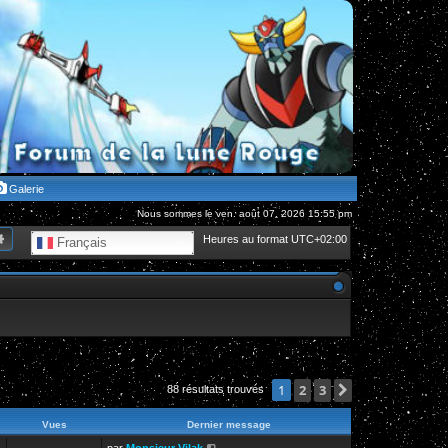
Galerie
Nous sommes le ven. août 07, 2026 15:55 pm
hercher
Recherche avancée
Heures au format
UTC+02:00
Français
2
3
Suivante
1
88 résultats trouvés
Vues
Dernier message
par
Monsieur Vilak