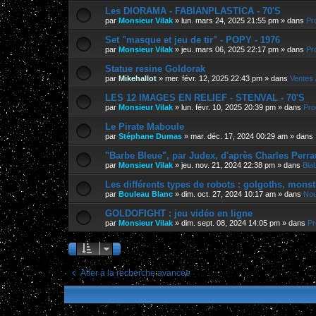
Les DIORAMA - FABIANPLASTICA - 70'S
par
Monsieur Vilak
»
lun. mars 24, 2025 21:55 pm
» dans
Pr
Set "masque et jeu de tir" - POPY - 1976
par
Monsieur Vilak
»
jeu. mars 06, 2025 22:17 pm
» dans
Pr
Statue resine Goldorak
par
Mikehallot
»
mer. févr. 12, 2025 22:43 pm
» dans
Ventes 
LES 12 IMAGES EN RELIEF - STENVAL - 70'S
par
Monsieur Vilak
»
lun. févr. 10, 2025 20:39 pm
» dans
Pro
Le Pirate Maboule
par
Stéphane Dumas
»
mar. déc. 17, 2024 00:29 am
» dans
"Barbe Bleue", par Judex, d'après Charles Perra
par
Monsieur Vilak
»
jeu. nov. 21, 2024 22:38 pm
» dans
Bla
Les différents types de robots : golgoths, monst
par
Bouleau Blanc
»
dim. oct. 27, 2024 10:17 am
» dans
Nou
GOLDOFIGHT : jeu vidéo en ligne
par
Monsieur Vilak
»
dim. sept. 08, 2024 14:05 pm
» dans
Pr
Aller à la recherche avancée