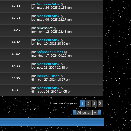
par
Monsieur Vilak
4288
lun. mars 24, 2025 21:55 pm
par
Monsieur Vilak
4263
jeu. mars 06, 2025 22:17 pm
par
Mikehallot
6425
mer. févr. 12, 2025 22:43 pm
par
Monsieur Vilak
4402
lun. févr. 10, 2025 20:39 pm
par
Stéphane Dumas
4342
mar. déc. 17, 2024 00:29 am
par
Monsieur Vilak
4533
jeu. nov. 21, 2024 22:38 pm
par
Bouleau Blanc
5685
dim. oct. 27, 2024 10:17 am
par
Monsieur Vilak
4331
dim. sept. 08, 2024 14:05 pm
2
3
Suivante
1
88 résultats trouvés
Aller à