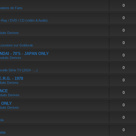
0
ations de Fans
0
u-Ray / DVD / CD (vidéo & Audio)
0
duits Derives
0
cussions sur Goldorak
DAI - 70'S - JAPAN ONLY
0
oduits Derives
0
velle Série TV (2024 - ...)
R.G. - 1978
0
duits Derives
ANCE
0
duits Derives
N ONLY
0
duits Derives
0
bla
0
abla