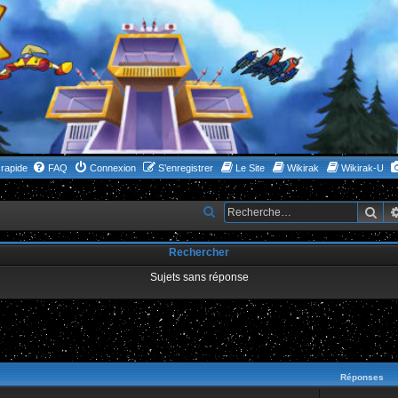
rapide
FAQ
Connexion
S’enregistrer
Le Site
Wikirak
Wikirak-U
Rec
R
e
Rechercher
c
h
Sujets sans réponse
e
r
c
ncée
h
Réponses
e