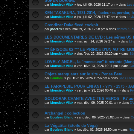
SUPER DURAND
par
Monsieur Vilak
»
jeu. juil. 09, 2026 21:17 pm
» dans
Les 
KEN TAKAKURA, 1931-2014, l'acteur superstar, l
par
Monsieur Vilak
»
jeu. juil. 02, 2026 17:47 pm
» dans
Le J
Grendizer Duke fleed cockpit
par
jnoel78
»
ven. mai 29, 2026 12:58 pm
» dans
Ventes / E
LES DOCUMENTAIRES DE LVD : Les séries US f
par
Monsieur Vilak
»
mar. avr. 14, 2026 09:27 am
» dans
Le 
*** ÉPISODE 02 *** LE PRINCE D'UN AUTRE M
par
Monsieur Vilak
»
dim. févr. 22, 2026 20:20 pm
» dans
Sér
LOVELY ANGEL, la "masseuse" itinérante (Manga
par
Monsieur Vilak
»
ven. févr. 13, 2026 19:11 pm
» dans
Go
Objets manquants sur le site - Pense Bete
par
Pambou
»
jeu. févr. 05, 2026 15:56 pm
» dans
Site / For
LE PARAPLUIE POUR ENFANT - ??? - 1975 - J
par
Monsieur Vilak
»
ven. janv. 23, 2026 00:48 am
» dans
Pr
GOLDORAK CHANTE AVEC TES HEROS - K7 au
par
Monsieur Vilak
»
mar. déc. 09, 2025 00:01 am
» dans
DV
8
Archangel : collection
par
Bouleau Blanc
»
sam. déc. 06, 2025 23:02 pm
» dans
Co
La VégaStar (Etoile de Véga)
par
Bouleau Blanc
»
lun. déc. 01, 2025 16:50 pm
» dans
Nou