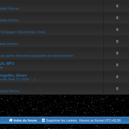
0
oduits Derives
0
oduits Derives
0
/ Echanges / Recherches / Dons
0
duits Derives
0
Les autres émissions marquantes de notre jeunesse
ult, MP3
0
bla
rogoths, dizers
0
velle Série TV (2024 - ...)
0
oduits Derives
Index du forum
Supprimer les cookies
Heures au format
UTC+02:00