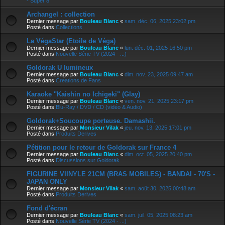
- Super 8
Archangel : collection
Dernier message par
Bouleau Blanc
«
sam. déc. 06, 2025 23:02 pm
Posté dans
Collections
La VégaStar (Etoile de Véga)
Dernier message par
Bouleau Blanc
«
lun. déc. 01, 2025 16:50 pm
Posté dans
Nouvelle Série TV (2024 - ...)
Goldorak U lumineux
Dernier message par
Bouleau Blanc
«
dim. nov. 23, 2025 09:47 am
Posté dans
Creations de Fans
Karaoke "Kaishin no Ichigeki" (Glay)
Dernier message par
Bouleau Blanc
«
ven. nov. 21, 2025 23:17 pm
Posté dans
Blu-Ray / DVD / CD (vidéo & Audio)
Goldorak+Soucoupe porteuse. Damashii.
Dernier message par
Monsieur Vilak
«
jeu. nov. 13, 2025 17:01 pm
Posté dans
Produits Derives
Pétition pour le retour de Goldorak sur France 4
Dernier message par
Bouleau Blanc
«
dim. oct. 05, 2025 20:40 pm
Posté dans
Discussions sur Goldorak
FIGURINE VIINYLE 21CM (BRAS MOBILES) - BANDAI - 70'S -
JAPAN ONLY
Dernier message par
Monsieur Vilak
«
sam. août 30, 2025 00:48 am
Posté dans
Produits Derives
Fond d'écran
Dernier message par
Bouleau Blanc
«
sam. juil. 05, 2025 08:23 am
Posté dans
Nouvelle Série TV (2024 - ...)