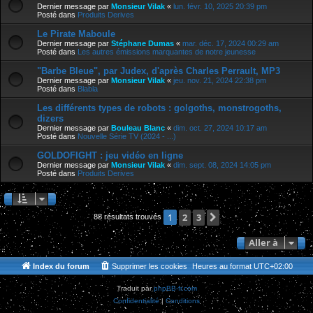
Dernier message par
Monsieur Vilak
«
lun. févr. 10, 2025 20:39 pm
Posté dans
Produits Derives
Le Pirate Maboule
Dernier message par
Stéphane Dumas
«
mar. déc. 17, 2024 00:29 am
Posté dans
Les autres émissions marquantes de notre jeunesse
"Barbe Bleue", par Judex, d'après Charles Perrault, MP3
Dernier message par
Monsieur Vilak
«
jeu. nov. 21, 2024 22:38 pm
Posté dans
Blabla
Les différents types de robots : golgoths, monstrogoths,
dizers
Dernier message par
Bouleau Blanc
«
dim. oct. 27, 2024 10:17 am
Posté dans
Nouvelle Série TV (2024 - ...)
GOLDOFIGHT : jeu vidéo en ligne
Dernier message par
Monsieur Vilak
«
dim. sept. 08, 2024 14:05 pm
Posté dans
Produits Derives
2
3
Suivante
1
88 résultats trouvés
Aller à
Index du forum
Supprimer les cookies
Heures au format
UTC+02:00
Traduit par
phpBB-fr.com
Confidentialité
|
Conditions