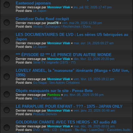
Eastwood japonais
Dernier message par
Monsieur Vilak
«
jeu. juil. 02, 2026 17:47 pm
Posté dans
Le Japon :
Grendizer Duke fleed cockpit
Dernier message par
jnoel78
«
ven. mai 29, 2026 12:58 pm
Posté dans
Ventes / Echanges / Recherches / Dons
LES DOCUMENTAIRES DE LVD : Les séries US fabriquées au
Japon
Dernier message par
Monsieur Vilak
«
mar. avr. 14, 2026 09:27 am
Posté dans
Le Japon :
*** ÉPISODE 02 *** LE PRINCE D'UN AUTRE MONDE
Dernier message par
Monsieur Vilak
«
dim. févr. 22, 2026 20:20 pm
Posté dans
Série TV originelle (1975 - 77)
LOVELY ANGEL, la "masseuse" itinérante (Manga + OAV live,
1996)
Dernier message par
Monsieur Vilak
«
ven. févr. 13, 2026 19:11 pm
Posté dans
Go Nagai : Ses Autres Créations
Objets manquants sur le site - Pense Bete
Dernier message par
Pambou
«
jeu. févr. 05, 2026 15:56 pm
Posté dans
Site / Forum / Album
LE PARAPLUIE POUR ENFANT - ??? - 1975 - JAPAN ONLY
Dernier message par
Monsieur Vilak
«
ven. janv. 23, 2026 00:48 am
Posté dans
Produits Derives
GOLDORAK CHANTE AVEC TES HEROS - K7 audio AB
Dernier message par
Monsieur Vilak
«
mar. déc. 09, 2025 00:01 am
Posté dans
DVD - VHS - CD - Disques - Blu-Ray - LaserDisc - Cassettes Audio