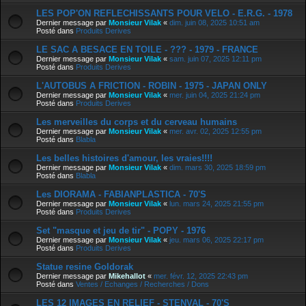
LES POP'ON REFLECHISSANTS POUR VELO - E.R.G. - 1978
Dernier message par
Monsieur Vilak
«
dim. juin 08, 2025 10:51 am
Posté dans
Produits Derives
LE SAC A BESACE EN TOILE - ??? - 1979 - FRANCE
Dernier message par
Monsieur Vilak
«
sam. juin 07, 2025 12:11 pm
Posté dans
Produits Derives
L'AUTOBUS A FRICTION - ROBIN - 1975 - JAPAN ONLY
Dernier message par
Monsieur Vilak
«
mer. juin 04, 2025 21:24 pm
Posté dans
Produits Derives
Les merveilles du corps et du cerveau humains
Dernier message par
Monsieur Vilak
«
mer. avr. 02, 2025 12:55 pm
Posté dans
Blabla
Les belles histoires d'amour, les vraies!!!!
Dernier message par
Monsieur Vilak
«
dim. mars 30, 2025 18:59 pm
Posté dans
Blabla
Les DIORAMA - FABIANPLASTICA - 70'S
Dernier message par
Monsieur Vilak
«
lun. mars 24, 2025 21:55 pm
Posté dans
Produits Derives
Set "masque et jeu de tir" - POPY - 1976
Dernier message par
Monsieur Vilak
«
jeu. mars 06, 2025 22:17 pm
Posté dans
Produits Derives
Statue resine Goldorak
Dernier message par
Mikehallot
«
mer. févr. 12, 2025 22:43 pm
Posté dans
Ventes / Echanges / Recherches / Dons
LES 12 IMAGES EN RELIEF - STENVAL - 70'S