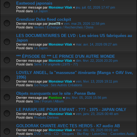
Eastwood japonais
Dernier message par
Monsieur Vilak
«
jeu. juil. 02, 2026 17:47 pm
Posté dans
Le Japon :
Grendizer Duke fleed cockpit
Dernier message par
jnoel78
«
ven. mai 29, 2026 12:58 pm
Posté dans
Ventes / Echanges / Recherches / Dons
LES DOCUMENTAIRES DE LVD : Les séries US fabriquées au
Japon
Dernier message par
Monsieur Vilak
«
mar. avr. 14, 2026 09:27 am
Posté dans
Le Japon :
*** ÉPISODE 02 *** LE PRINCE D'UN AUTRE MONDE
Dernier message par
Monsieur Vilak
«
dim. févr. 22, 2026 20:20 pm
Posté dans
Série TV originelle (1975 - 77)
LOVELY ANGEL, la "masseuse" itinérante (Manga + OAV live,
1996)
Dernier message par
Monsieur Vilak
«
ven. févr. 13, 2026 19:11 pm
Posté dans
Go Nagai : Ses Autres Créations
Objets manquants sur le site - Pense Bete
Dernier message par
Pambou
«
jeu. févr. 05, 2026 15:56 pm
Posté dans
Site / Forum / Album
LE PARAPLUIE POUR ENFANT - ??? - 1975 - JAPAN ONLY
Dernier message par
Monsieur Vilak
«
ven. janv. 23, 2026 00:48 am
Posté dans
Produits Derives
GOLDORAK CHANTE AVEC TES HEROS - K7 audio AB
Dernier message par
Monsieur Vilak
«
mar. déc. 09, 2025 00:01 am
Posté dans
DVD - VHS - CD - Disques - Blu-Ray - LaserDisc - Cassettes Audio