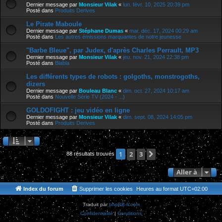
Dernier message par
Monsieur Vilak
«
lun. févr. 10, 2025 20:39 pm
Posté dans
Produits Derives
Le Pirate Maboule
Dernier message par
Stéphane Dumas
«
mar. déc. 17, 2024 00:29 am
Posté dans
Les autres émissions marquantes de notre jeunesse
"Barbe Bleue", par Judex, d'après Charles Perrault, MP3
Dernier message par
Monsieur Vilak
«
jeu. nov. 21, 2024 22:38 pm
Posté dans
Blabla
Les différents types de robots : golgoths, monstrogoths,
dizers
Dernier message par
Bouleau Blanc
«
dim. oct. 27, 2024 10:17 am
Posté dans
Nouvelle Série TV (2024 - ...)
GOLDOFIGHT : jeu vidéo en ligne
Dernier message par
Monsieur Vilak
«
dim. sept. 08, 2024 14:05 pm
Posté dans
Produits Derives
2
3
Suivante
1
88 résultats trouvés
Aller à
Index du forum
Supprimer les cookies
Heures au format
UTC+02:00
Traduit par
phpBB-fr.com
Confidentialité
|
Conditions