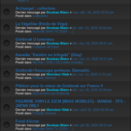
- Super 8
Archangel : collection
Dernier message par
Bouleau Blanc
«
sam. déc. 06, 2025 23:02 pm
Posté dans
Collections
La VégaStar (Etoile de Véga)
Dernier message par
Bouleau Blanc
«
lun. déc. 01, 2025 16:50 pm
Posté dans
Nouvelle Série TV (2024 - ...)
Goldorak U lumineux
Dernier message par
Bouleau Blanc
«
dim. nov. 23, 2025 09:47 am
Posté dans
Creations de Fans
Karaoke "Kaishin no Ichigeki" (Glay)
Dernier message par
Bouleau Blanc
«
ven. nov. 21, 2025 23:17 pm
Posté dans
Blu-Ray / DVD / CD (vidéo & Audio)
Goldorak+Soucoupe porteuse. Damashii.
Dernier message par
Monsieur Vilak
«
jeu. nov. 13, 2025 17:01 pm
Posté dans
Produits Derives
Pétition pour le retour de Goldorak sur France 4
Dernier message par
Bouleau Blanc
«
dim. oct. 05, 2025 20:40 pm
Posté dans
Discussions sur Goldorak
FIGURINE VIINYLE 21CM (BRAS MOBILES) - BANDAI - 70'S -
JAPAN ONLY
Dernier message par
Monsieur Vilak
«
sam. août 30, 2025 00:48 am
Posté dans
Produits Derives
Fond d'écran
Dernier message par
Bouleau Blanc
«
sam. juil. 05, 2025 08:23 am
Posté dans
Nouvelle Série TV (2024 - ...)