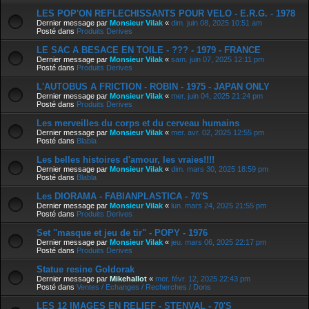
LES POP'ON REFLECHISSANTS POUR VELO - E.R.G. - 1978
Dernier message par
Monsieur Vilak
«
dim. juin 08, 2025 10:51 am
Posté dans
Produits Derives
LE SAC A BESACE EN TOILE - ??? - 1979 - FRANCE
Dernier message par
Monsieur Vilak
«
sam. juin 07, 2025 12:11 pm
Posté dans
Produits Derives
L'AUTOBUS A FRICTION - ROBIN - 1975 - JAPAN ONLY
Dernier message par
Monsieur Vilak
«
mer. juin 04, 2025 21:24 pm
Posté dans
Produits Derives
Les merveilles du corps et du cerveau humains
Dernier message par
Monsieur Vilak
«
mer. avr. 02, 2025 12:55 pm
Posté dans
Blabla
Les belles histoires d'amour, les vraies!!!!
Dernier message par
Monsieur Vilak
«
dim. mars 30, 2025 18:59 pm
Posté dans
Blabla
Les DIORAMA - FABIANPLASTICA - 70'S
Dernier message par
Monsieur Vilak
«
lun. mars 24, 2025 21:55 pm
Posté dans
Produits Derives
Set "masque et jeu de tir" - POPY - 1976
Dernier message par
Monsieur Vilak
«
jeu. mars 06, 2025 22:17 pm
Posté dans
Produits Derives
Statue resine Goldorak
Dernier message par
Mikehallot
«
mer. févr. 12, 2025 22:43 pm
Posté dans
Ventes / Echanges / Recherches / Dons
LES 12 IMAGES EN RELIEF - STENVAL - 70'S