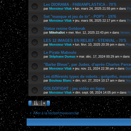
Les DIORAMA - FABIANPLASTICA - 70'S
par
Monsieur Vilak
»
lun. mars 24, 2025 21:55 pm
» dans
Pr
Set "masque et jeu de tir" - POPY - 1976
par
Monsieur Vilak
»
jeu. mars 06, 2025 22:17 pm
» dans
Pr
Statue resine Goldorak
par
Mikehallot
»
mer. févr. 12, 2025 22:43 pm
» dans
Ventes 
LES 12 IMAGES EN RELIEF - STENVAL - 70'S
par
Monsieur Vilak
»
lun. févr. 10, 2025 20:39 pm
» dans
Pro
Le Pirate Maboule
par
Stéphane Dumas
»
mar. déc. 17, 2024 00:29 am
» dans
"Barbe Bleue", par Judex, d'après Charles Perra
par
Monsieur Vilak
»
jeu. nov. 21, 2024 22:38 pm
» dans
Bla
Les différents types de robots : golgoths, monst
par
Bouleau Blanc
»
dim. oct. 27, 2024 10:17 am
» dans
Nou
GOLDOFIGHT : jeu vidéo en ligne
par
Monsieur Vilak
»
dim. sept. 08, 2024 14:05 pm
» dans
Pr
Aller à la recherche avancée