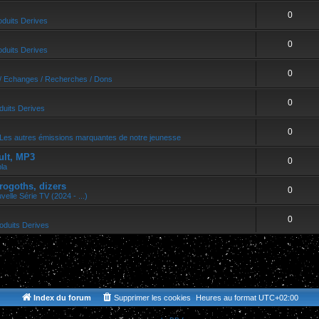
0
oduits Derives
0
oduits Derives
0
/ Echanges / Recherches / Dons
0
duits Derives
0
Les autres émissions marquantes de notre jeunesse
ult, MP3
0
bla
rogoths, dizers
0
velle Série TV (2024 - ...)
0
oduits Derives
Index du forum
Supprimer les cookies
Heures au format
UTC+02:00