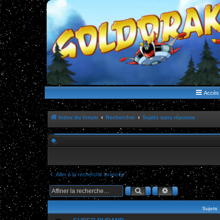
WWW.GOLDORAKGO.COM
le site de la Lune Rouge
Accès 
Index du forum
Rechercher
Sujets sans réponse
Aller à la recherche avancée
Rechercher
Recherche ava
Sujets