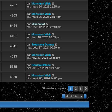
par
Monsieur Vilak
4287
lun. mars 24, 2025 21:55 pm
par
Monsieur Vilak
4263
jeu. mars 06, 2025 22:17 pm
par
Mikehallot
6424
mer. févr. 12, 2025 22:43 pm
par
Monsieur Vilak
4401
lun. févr. 10, 2025 20:39 pm
par
Stéphane Dumas
4341
mar. déc. 17, 2024 00:29 am
par
Monsieur Vilak
4533
jeu. nov. 21, 2024 22:38 pm
par
Bouleau Blanc
5685
dim. oct. 27, 2024 10:17 am
par
Monsieur Vilak
4330
dim. sept. 08, 2024 14:05 pm
2
3
Suivante
1
88 résultats trouvés
Aller à