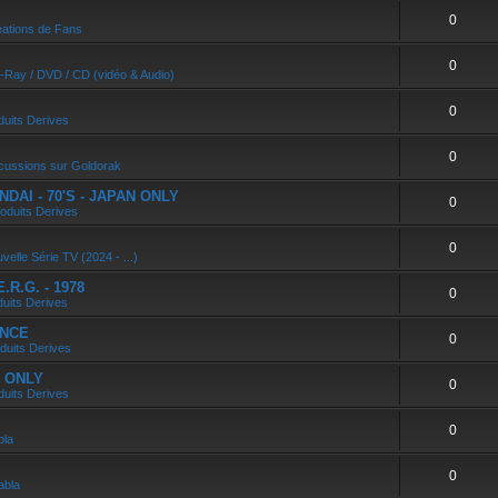
0
ations de Fans
0
u-Ray / DVD / CD (vidéo & Audio)
0
duits Derives
0
cussions sur Goldorak
DAI - 70'S - JAPAN ONLY
0
oduits Derives
0
velle Série TV (2024 - ...)
R.G. - 1978
0
duits Derives
ANCE
0
duits Derives
N ONLY
0
duits Derives
0
bla
0
abla