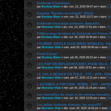
Goldorak U lumineux
par
Bouleau Blanc
»
dim. nov. 23, 2025 09:47 am
» dans
Cre
Karaoke "Kaishin no Ichigeki" (Glay)
par
Bouleau Blanc
»
ven. nov. 21, 2025 23:17 pm
» dans
Bl
Goldorak+Soucoupe porteuse. Damashii.
par
Monsieur Vilak
»
jeu. nov. 13, 2025 17:01 pm
» dans
Pro
Pétition pour le retour de Goldorak sur France 4
par
Bouleau Blanc
»
dim. oct. 05, 2025 20:40 pm
» dans
Dis
FIGURINE VIINYLE 21CM (BRAS MOBILES) - BAN
par
Monsieur Vilak
»
sam. août 30, 2025 00:48 am
» dans
Pr
Fond d'écran
par
Bouleau Blanc
»
sam. juil. 05, 2025 08:23 am
» dans
Nou
LES POP'ON REFLECHISSANTS POUR VELO - E.
par
Monsieur Vilak
»
dim. juin 08, 2025 10:51 am
» dans
Pro
LE SAC A BESACE EN TOILE - ??? - 1979 - FR
par
Monsieur Vilak
»
sam. juin 07, 2025 12:11 pm
» dans
Pro
L'AUTOBUS A FRICTION - ROBIN - 1975 - JAPA
par
Monsieur Vilak
»
mer. juin 04, 2025 21:24 pm
» dans
Pro
Les merveilles du corps et du cerveau humains
par
Monsieur Vilak
»
mer. avr. 02, 2025 12:55 pm
» dans
Bla
Les belles histoires d'amour, les vraies!!!!
par
Monsieur Vilak
»
dim. mars 30, 2025 18:59 pm
» dans
Bl