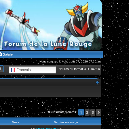
Galerie
Nous sommes le ven. août 07, 2026 07:36 am
hercher
Recherche avancée
Heures au format
UTC+02:00
Français
2
3
Suivante
1
88 résultats trouvés
Vues
Dernier message
par
Monsieur Vilak