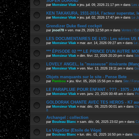
SUPER DURAND
par
Monsieur Vilak
»
jeu. juil. 09, 2026 21:17 pm
» dans
Les 
KEN TAKAKURA, 1931-2014, l'acteur superstar, l
par
Monsieur Vilak
»
jeu. juil. 02, 2026 17:47 pm
» dans
Le J
Grendizer Duke fleed cockpit
par
jnoel78
»
ven. mai 29, 2026 12:58 pm
» dans
Ventes / E
LES DOCUMENTAIRES DE LVD : Les séries US f
par
Monsieur Vilak
»
mar. avr. 14, 2026 09:27 am
» dans
Le 
*** ÉPISODE 02 *** LE PRINCE D'UN AUTRE M
par
Monsieur Vilak
»
dim. févr. 22, 2026 20:20 pm
» dans
Sér
LOVELY ANGEL, la "masseuse" itinérante (Manga
par
Monsieur Vilak
»
ven. févr. 13, 2026 19:11 pm
» dans
Go
Objets manquants sur le site - Pense Bete
par
Pambou
»
jeu. févr. 05, 2026 15:56 pm
» dans
Site / For
LE PARAPLUIE POUR ENFANT - ??? - 1975 - J
par
Monsieur Vilak
»
ven. janv. 23, 2026 00:48 am
» dans
Pr
GOLDORAK CHANTE AVEC TES HEROS - K7 au
par
Monsieur Vilak
»
mar. déc. 09, 2025 00:01 am
» dans
DV
8
Archangel : collection
par
Bouleau Blanc
»
sam. déc. 06, 2025 23:02 pm
» dans
Co
La VégaStar (Etoile de Véga)
par
Bouleau Blanc
»
lun. déc. 01, 2025 16:50 pm
» dans
Nou