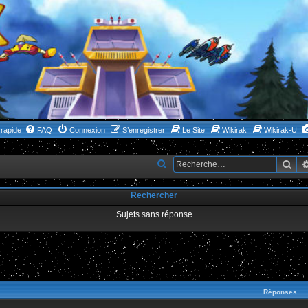
rapide
FAQ
Connexion
S’enregistrer
Le Site
Wikirak
Wikirak-U
Rec
R
e
Rechercher
c
h
Sujets sans réponse
e
r
c
ncée
h
Réponses
e