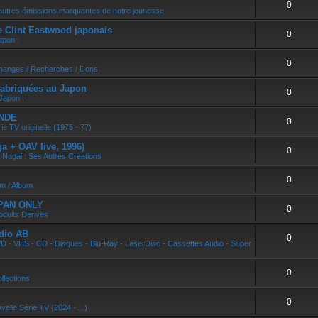
0
r
autres émissions marquantes de notre jeunesse
e Clint Eastwood japonais
0
apon :
0
changes / Recherches / Dons
abriquées au Japon
0
Japon :
ONDE
0
ie TV originelle (1975 - 77)
 + OAV live, 1996)
0
 Nagai : Ses Autres Créations
0
um / Album
APAN ONLY
0
oduits Derives
dio AB
0
D - VHS - CD - Disques - Blu-Ray - LaserDisc - Cassettes Audio - Super
0
llections
0
velle Série TV (2024 - ...)