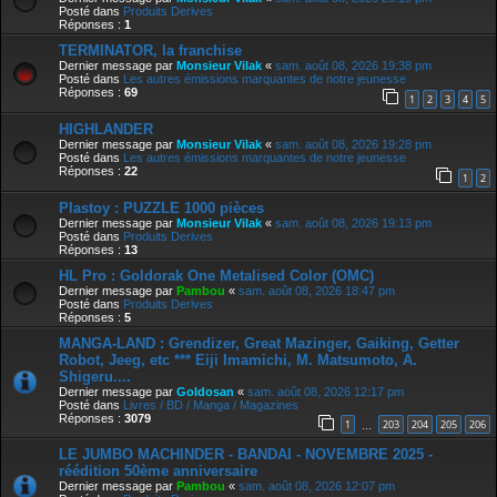
Posté dans
Produits Derives
Réponses :
1
TERMINATOR, la franchise
Dernier message par
Monsieur Vilak
«
sam. août 08, 2026 19:38 pm
Posté dans
Les autres émissions marquantes de notre jeunesse
Réponses :
69
1
2
3
4
5
HIGHLANDER
Dernier message par
Monsieur Vilak
«
sam. août 08, 2026 19:28 pm
Posté dans
Les autres émissions marquantes de notre jeunesse
Réponses :
22
1
2
Plastoy : PUZZLE 1000 pièces
Dernier message par
Monsieur Vilak
«
sam. août 08, 2026 19:13 pm
Posté dans
Produits Derives
Réponses :
13
HL Pro : Goldorak One Metalised Color (OMC)
Dernier message par
Pambou
«
sam. août 08, 2026 18:47 pm
Posté dans
Produits Derives
Réponses :
5
MANGA-LAND : Grendizer, Great Mazinger, Gaiking, Getter
Robot, Jeeg, etc *** Eiji Imamichi, M. Matsumoto, A.
Shigeru....
Dernier message par
Goldosan
«
sam. août 08, 2026 12:17 pm
Posté dans
Livres / BD / Manga / Magazines
Réponses :
3079
1
203
204
205
206
…
LE JUMBO MACHINDER - BANDAI - NOVEMBRE 2025 -
réédition 50ème anniversaire
Dernier message par
Pambou
«
sam. août 08, 2026 12:07 pm