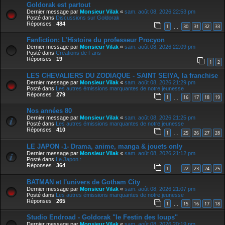
Goldorak est partout
Dernier message par
Monsieur Vilak
«
sam. août 08, 2026 22:53 pm
Posté dans
Discussions sur Goldorak
Réponses :
484
1
30
31
32
33
…
Fanfiction: L’Histoire du professeur Procyon
Dernier message par
Monsieur Vilak
«
sam. août 08, 2026 22:09 pm
Posté dans
Creations de Fans
Réponses :
19
1
2
LES CHEVALIERS DU ZODIAQUE - SAINT SEIYA, la franchise
Dernier message par
Monsieur Vilak
«
sam. août 08, 2026 21:29 pm
Posté dans
Les autres émissions marquantes de notre jeunesse
Réponses :
279
1
16
17
18
19
…
Nos années 80
Dernier message par
Monsieur Vilak
«
sam. août 08, 2026 21:25 pm
Posté dans
Les autres émissions marquantes de notre jeunesse
Réponses :
410
1
25
26
27
28
…
LE JAPON -1- Drama, anime, manga & jouets only
Dernier message par
Monsieur Vilak
«
sam. août 08, 2026 21:12 pm
Posté dans
Le Japon :
Réponses :
364
1
22
23
24
25
…
BATMAN et l'univers de Gotham City
Dernier message par
Monsieur Vilak
«
sam. août 08, 2026 21:07 pm
Posté dans
Les autres émissions marquantes de notre jeunesse
Réponses :
265
1
15
16
17
18
…
Studio Endroad - Goldorak "le Festin des loups"
Dernier message par
Monsieur Vilak
«
sam. août 08, 2026 20:19 pm