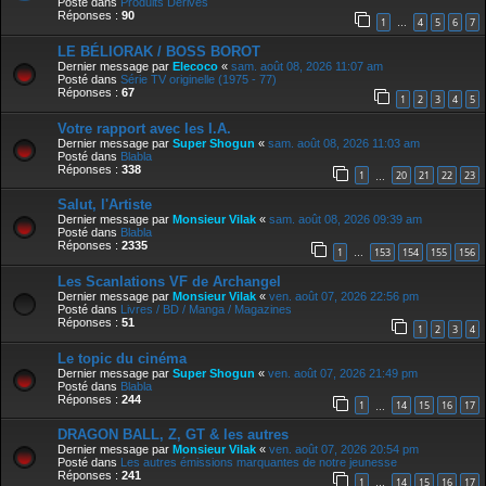
Posté dans
Produits Derives
Réponses :
90
1
4
5
6
7
…
LE BÉLIORAK / BOSS BOROT
Dernier message par
Elecoco
«
sam. août 08, 2026 11:07 am
Posté dans
Série TV originelle (1975 - 77)
Réponses :
67
1
2
3
4
5
Votre rapport avec les I.A.
Dernier message par
Super Shogun
«
sam. août 08, 2026 11:03 am
Posté dans
Blabla
Réponses :
338
1
20
21
22
23
…
Salut, l'Artiste
Dernier message par
Monsieur Vilak
«
sam. août 08, 2026 09:39 am
Posté dans
Blabla
Réponses :
2335
1
153
154
155
156
…
Les Scanlations VF de Archangel
Dernier message par
Monsieur Vilak
«
ven. août 07, 2026 22:56 pm
Posté dans
Livres / BD / Manga / Magazines
Réponses :
51
1
2
3
4
Le topic du cinéma
Dernier message par
Super Shogun
«
ven. août 07, 2026 21:49 pm
Posté dans
Blabla
Réponses :
244
1
14
15
16
17
…
DRAGON BALL, Z, GT & les autres
Dernier message par
Monsieur Vilak
«
ven. août 07, 2026 20:54 pm
Posté dans
Les autres émissions marquantes de notre jeunesse
Réponses :
241
1
14
15
16
17
…