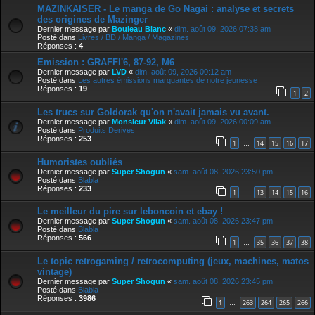
MAZINKAISER - Le manga de Go Nagai : analyse et secrets
des origines de Mazinger
Dernier message par
Bouleau Blanc
«
dim. août 09, 2026 07:38 am
Posté dans
Livres / BD / Manga / Magazines
Réponses :
4
Emission : GRAFFI'6, 87-92, M6
Dernier message par
LVD
«
dim. août 09, 2026 00:12 am
Posté dans
Les autres émissions marquantes de notre jeunesse
Réponses :
19
1
2
Les trucs sur Goldorak qu'on n'avait jamais vu avant.
Dernier message par
Monsieur Vilak
«
dim. août 09, 2026 00:09 am
Posté dans
Produits Derives
Réponses :
253
1
14
15
16
17
…
Humoristes oubliés
Dernier message par
Super Shogun
«
sam. août 08, 2026 23:50 pm
Posté dans
Blabla
Réponses :
233
1
13
14
15
16
…
Le meilleur du pire sur leboncoin et ebay !
Dernier message par
Super Shogun
«
sam. août 08, 2026 23:47 pm
Posté dans
Blabla
Réponses :
566
1
35
36
37
38
…
Le topic retrogaming / retrocomputing (jeux, machines, matos
vintage)
Dernier message par
Super Shogun
«
sam. août 08, 2026 23:45 pm
Posté dans
Blabla
Réponses :
3986
1
263
264
265
266
…