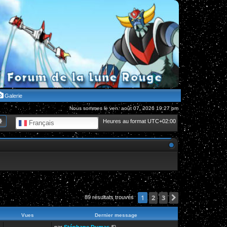
Galerie
Nous sommes le ven. août 07, 2026 19:27 pm
hercher
Recherche avancée
Heures au format
UTC+02:00
Français
2
3
Suivante
1
89 résultats trouvés
Vues
Dernier message
par
Stéphane Dumas