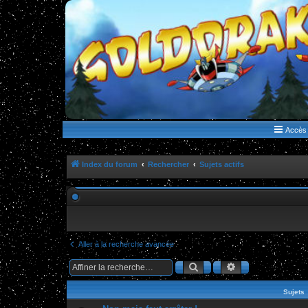
WWW.GOLDORAKGO.COM
le site de la Lune Rouge
Accès 
Index du forum
Rechercher
Sujets actifs
Aller à la recherche avancée
Rechercher
Recherche ava
Sujets