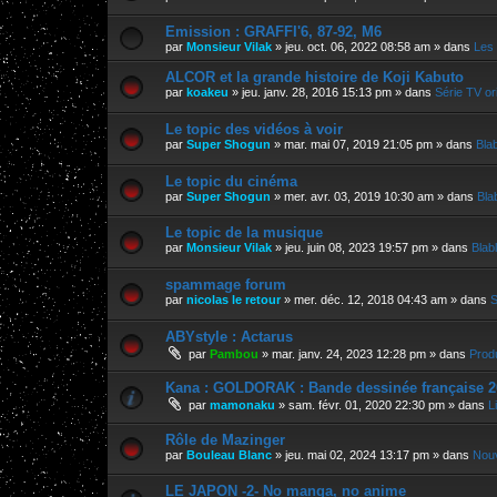
Emission : GRAFFI'6, 87-92, M6
par
Monsieur Vilak
»
jeu. oct. 06, 2022 08:58 am
» dans
Les 
ALCOR et la grande histoire de Koji Kabuto
par
koakeu
»
jeu. janv. 28, 2016 15:13 pm
» dans
Série TV ori
Le topic des vidéos à voir
par
Super Shogun
»
mar. mai 07, 2019 21:05 pm
» dans
Bla
Le topic du cinéma
par
Super Shogun
»
mer. avr. 03, 2019 10:30 am
» dans
Bla
Le topic de la musique
par
Monsieur Vilak
»
jeu. juin 08, 2023 19:57 pm
» dans
Blab
spammage forum
par
nicolas le retour
»
mer. déc. 12, 2018 04:43 am
» dans
S
ABYstyle : Actarus
par
Pambou
»
mar. janv. 24, 2023 12:28 pm
» dans
Prod
Kana : GOLDORAK : Bande dessinée française 2
par
mamonaku
»
sam. févr. 01, 2020 22:30 pm
» dans
L
Rôle de Mazinger
par
Bouleau Blanc
»
jeu. mai 02, 2024 13:17 pm
» dans
Nouv
LE JAPON -2- No manga, no anime