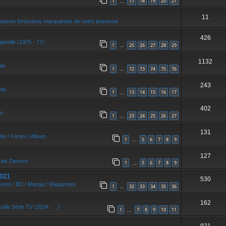
1
17
18
19
20
21
…
11
autres émissions marquantes de notre jeunesse
426
ginelle (1975 - 77)
1
25
26
27
28
29
…
1132
bla
1
72
73
74
75
76
…
243
bla
1
13
14
15
16
17
…
402
la
1
23
24
25
26
27
…
131
ite / Forum / Album
1
5
6
7
8
9
…
127
uits Derives
1
5
6
7
8
9
…
021
530
ivres / BD / Manga / Magazines
1
32
33
34
35
36
…
162
elle Série TV (2024 - ...)
1
7
8
9
10
11
…