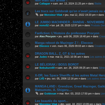
Non mais faut arrêter !
par
Callagan
»
sam. avr. 13, 2024 21:25 pm
» dans
Blabla
Les trucs sur Goldorak qu'on n'avait jamais vu a
par
Monsieur Vilak
»
jeu. mai 12, 2022 19:20 pm
» dans
LE JUMBO MACHINDER - BANDAI - NOVEMBRE 202
par
nono52
»
lun. juil. 28, 2025 12:57 pm
» dans
Produits Der
Fanfiction: L’Histoire du professeur Procyon
par
Alex Procyon
»
jeu. août 06, 2026 18:40 pm
» dans
Crea
Manga reboot de Mazinger Z ! - Elecoco
par
Elecoco
»
ven. mars 06, 2026 09:03 am
» dans
Creation
DRAGON BALL, Z, GT & les autres
par
Judex
»
mar. mai 11, 2021 10:36 am
» dans
Les autres é
LE BÉLIORAK / BOSS BOROT
par
Ikebukuro69
»
sam. avr. 26, 2025 09:25 am
» dans
Série
X-OR, les Space Sheriffs et les autres Metal Her
par
LVD
»
jeu. oct. 05, 2006 12:16 pm
» dans
Les autres émi
MANGA-LAND : Grendizer, Great Mazinger, Gaiking
Matsumoto, A. Shigeru....
par
Goldosan
»
mar. févr. 03, 2015 17:50 pm
» dans
Liv
Les beautés du sport...
par
Monsieur Vilak
»
dim. sept. 18, 2022 13:09 pm
» dans
Bl