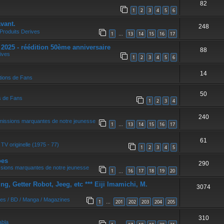
82
r
1
2
3
4
5
6
vant.
248
Produits Derives
1
13
14
15
16
17
…
5 - réédition 50ème anniversaire
88
ives
1
2
3
4
5
6
14
tions de Fans
50
s de Fans
1
2
3
4
240
missions marquantes de notre jeunesse
1
13
14
15
16
17
…
61
 TV originelle (1975 - 77)
1
2
3
4
5
oes
290
ssions marquantes de notre jeunesse
1
16
17
18
19
20
…
, Getter Robot, Jeeg, etc *** Eiji Imamichi, M.
3074
res / BD / Manga / Magazines
1
201
202
203
204
205
…
310
abla