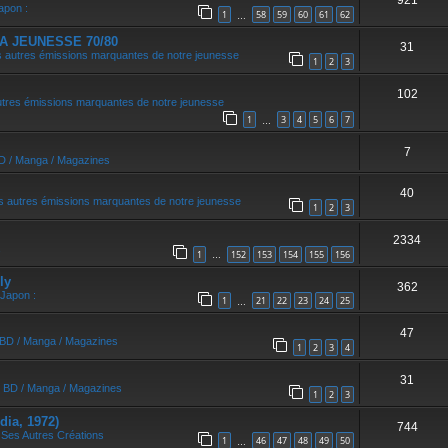
921
apon :
1
58
59
60
61
62
…
A JEUNESSE 70/80
31
 autres émissions marquantes de notre jeunesse
1
2
3
102
utres émissions marquantes de notre jeunesse
1
3
4
5
6
7
…
7
BD / Manga / Magazines
40
s autres émissions marquantes de notre jeunesse
1
2
3
2334
1
152
153
154
155
156
…
ly
362
 Japon :
1
21
22
23
24
25
…
47
/ BD / Manga / Magazines
1
2
3
4
31
/ BD / Manga / Magazines
1
2
3
dia, 1972)
744
 Ses Autres Créations
1
46
47
48
49
50
…