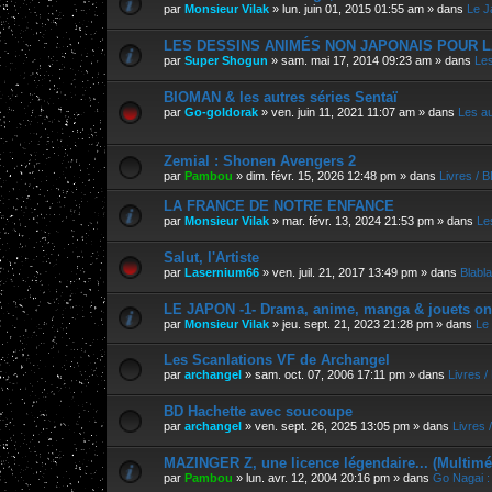
par
Monsieur Vilak
»
lun. juin 01, 2015 01:55 am
» dans
Le J
LES DESSINS ANIMÉS NON JAPONAIS POUR L
par
Super Shogun
»
sam. mai 17, 2014 09:23 am
» dans
Les
BIOMAN & les autres séries Sentaï
par
Go-goldorak
»
ven. juin 11, 2021 11:07 am
» dans
Les a
Zemial : Shonen Avengers 2
par
Pambou
»
dim. févr. 15, 2026 12:48 pm
» dans
Livres / 
LA FRANCE DE NOTRE ENFANCE
par
Monsieur Vilak
»
mar. févr. 13, 2024 21:53 pm
» dans
Le
Salut, l'Artiste
par
Lasernium66
»
ven. juil. 21, 2017 13:49 pm
» dans
Blabla
LE JAPON -1- Drama, anime, manga & jouets on
par
Monsieur Vilak
»
jeu. sept. 21, 2023 21:28 pm
» dans
Le
Les Scanlations VF de Archangel
par
archangel
»
sam. oct. 07, 2006 17:11 pm
» dans
Livres 
BD Hachette avec soucoupe
par
archangel
»
ven. sept. 26, 2025 13:05 pm
» dans
Livres 
MAZINGER Z, une licence légendaire... (Multimé
par
Pambou
»
lun. avr. 12, 2004 20:16 pm
» dans
Go Nagai :