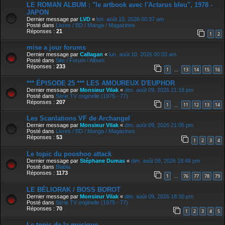
LE ROMAN ALBUM : "le artbook avec l'Actarus bleu", 1978 -
JAPON
Dernier message par
LVD
«
lun. août 10, 2026 00:37 am
Posté dans
Livres / BD / Manga / Magazines
Réponses :
21
1
2
mise a jour forums
Dernier message par
Callagan
«
lun. août 10, 2026 00:03 am
Posté dans
Site / Forum / Album
Réponses :
233
1
13
14
15
16
…
*** ÉPISODE 25 *** LES AMOUREUX D'EUPHOR
Dernier message par
Monsieur Vilak
«
dim. août 09, 2026 21:18 pm
Posté dans
Série TV originelle (1975 - 77)
Réponses :
207
1
11
12
13
14
…
Les Scanlations VF de Archangel
Dernier message par
Monsieur Vilak
«
dim. août 09, 2026 21:05 pm
Posté dans
Livres / BD / Manga / Magazines
Réponses :
53
1
2
3
4
Le topic du pooshoo attack
Dernier message par
Stéphane Dumas
«
dim. août 09, 2026 18:48 pm
Posté dans
Blabla
Réponses :
1173
1
76
77
78
79
…
LE BÉLIORAK / BOSS BOROT
Dernier message par
Monsieur Vilak
«
dim. août 09, 2026 18:30 pm
Posté dans
Série TV originelle (1975 - 77)
Réponses :
70
1
2
3
4
5
Le topic de la musique