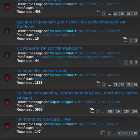
Dernier message par
Monsieur Vilak
«
dim. août 09, 2026 18:25 pm
Posté dans
Blabla
Réponses :
403
1
24
25
26
27
…
Lexique en japonais, pour aider nos recherches web sur
Goldorak
Dernier message par
Monsieur Vilak
«
dim. août 09, 2026 17:40 pm
Posté dans
Discussions sur Goldorak
Réponses :
15
1
2
LA FRANCE DE NOTRE ENFANCE
Dernier message par
Monsieur Vilak
«
dim. août 09, 2026 14:09 pm
Posté dans
Les autres émissions marquantes de notre jeunesse
Réponses :
44
1
2
3
Le topic des vidéos à voir
Dernier message par
Monsieur Vilak
«
dim. août 09, 2026 14:01 pm
Posté dans
Blabla
Réponses :
1133
1
73
74
75
76
…
Le topic retrogaming / retrocomputing (jeux, machines, matos
vintage)
Dernier message par
Super Shogun
«
dim. août 09, 2026 13:00 pm
Posté dans
Blabla
Réponses :
3988
1
263
264
265
266
…
LE TOPIC DU CANADA - EH !
Dernier message par
Monsieur Vilak
«
dim. août 09, 2026 10:42 am
Posté dans
Blabla
Réponses :
147
1
7
8
9
10
…