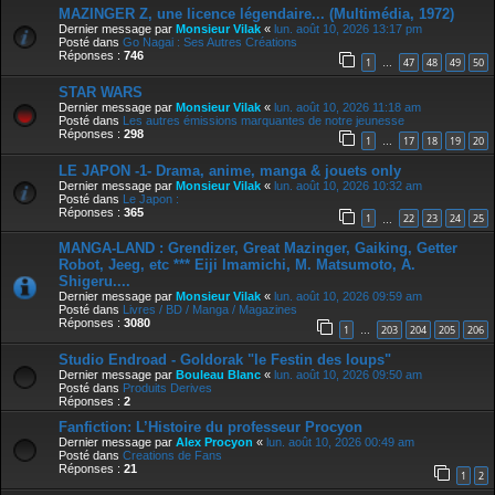
MAZINGER Z, une licence légendaire... (Multimédia, 1972)
Dernier message par
Monsieur Vilak
«
lun. août 10, 2026 13:17 pm
Posté dans
Go Nagai : Ses Autres Créations
Réponses :
746
1
47
48
49
50
…
STAR WARS
Dernier message par
Monsieur Vilak
«
lun. août 10, 2026 11:18 am
Posté dans
Les autres émissions marquantes de notre jeunesse
Réponses :
298
1
17
18
19
20
…
LE JAPON -1- Drama, anime, manga & jouets only
Dernier message par
Monsieur Vilak
«
lun. août 10, 2026 10:32 am
Posté dans
Le Japon :
Réponses :
365
1
22
23
24
25
…
MANGA-LAND : Grendizer, Great Mazinger, Gaiking, Getter
Robot, Jeeg, etc *** Eiji Imamichi, M. Matsumoto, A.
Shigeru....
Dernier message par
Monsieur Vilak
«
lun. août 10, 2026 09:59 am
Posté dans
Livres / BD / Manga / Magazines
Réponses :
3080
1
203
204
205
206
…
Studio Endroad - Goldorak "le Festin des loups"
Dernier message par
Bouleau Blanc
«
lun. août 10, 2026 09:50 am
Posté dans
Produits Derives
Réponses :
2
Fanfiction: L’Histoire du professeur Procyon
Dernier message par
Alex Procyon
«
lun. août 10, 2026 00:49 am
Posté dans
Creations de Fans
Réponses :
21
1
2