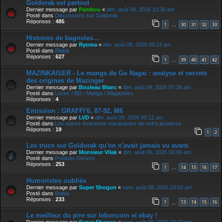
Goldorak est partout
Dernier message par
Pambou
«
dim. août 09, 2026 10:30 am
Posté dans
Discussions sur Goldorak
Réponses :
485
1
30
31
32
33
…
Histoires de bagnoles...
Dernier message par
Ryoma
«
dim. août 09, 2026 09:12 am
Posté dans
Blabla
Réponses :
627
1
39
40
41
42
…
MAZINKAISER - Le manga de Go Nagai : analyse et secrets
des origines de Mazinger
Dernier message par
Bouleau Blanc
«
dim. août 09, 2026 07:38 am
Posté dans
Livres / BD / Manga / Magazines
Réponses :
4
Emission : GRAFFI'6, 87-92, M6
Dernier message par
LVD
«
dim. août 09, 2026 00:12 am
Posté dans
Les autres émissions marquantes de notre jeunesse
Réponses :
19
1
2
Les trucs sur Goldorak qu'on n'avait jamais vu avant.
Dernier message par
Monsieur Vilak
«
dim. août 09, 2026 00:09 am
Posté dans
Produits Derives
Réponses :
253
1
14
15
16
17
…
Humoristes oubliés
Dernier message par
Super Shogun
«
sam. août 08, 2026 23:50 pm
Posté dans
Blabla
Réponses :
233
1
13
14
15
16
…
Le meilleur du pire sur leboncoin et ebay !