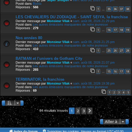
Dernier message par
Super Shogun
«
sam. août 08, 2026 23:47 pm
Posté dans
Blabla
Réponses :
566
1
35
36
37
38
…
LES CHEVALIERS DU ZODIAQUE - SAINT SEIYA, la franchise
Dernier message par
Monsieur Vilak
«
sam. août 08, 2026 21:29 pm
Posté dans
Les autres émissions marquantes de notre jeunesse
Réponses :
279
1
16
17
18
19
…
Nos années 80
Dernier message par
Monsieur Vilak
«
sam. août 08, 2026 21:25 pm
Posté dans
Les autres émissions marquantes de notre jeunesse
Réponses :
410
1
25
26
27
28
…
BATMAN et l'univers de Gotham City
Dernier message par
Monsieur Vilak
«
sam. août 08, 2026 21:07 pm
Posté dans
Les autres émissions marquantes de notre jeunesse
Réponses :
265
1
15
16
17
18
…
TERMINATOR, la franchise
Dernier message par
Monsieur Vilak
«
sam. août 08, 2026 19:38 pm
Posté dans
Les autres émissions marquantes de notre jeunesse
Réponses :
69
1
2
3
4
5
2
3
Suivante
1
84 résultats trouvés
Aller à
Index du forum
Supprimer les cookies
Heures au format
UTC+02:00