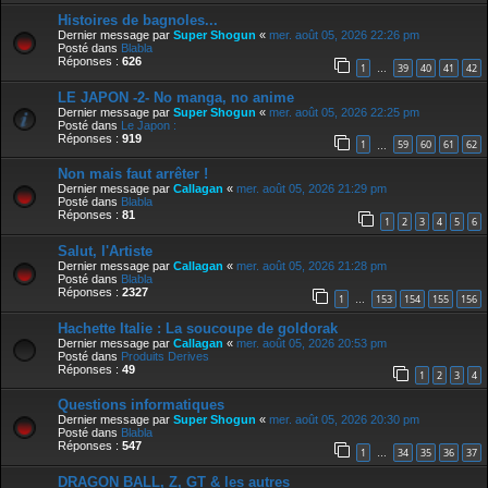
Histoires de bagnoles...
Dernier message par
Super Shogun
«
mer. août 05, 2026 22:26 pm
Posté dans
Blabla
Réponses :
626
1
39
40
41
42
…
LE JAPON -2- No manga, no anime
Dernier message par
Super Shogun
«
mer. août 05, 2026 22:25 pm
Posté dans
Le Japon :
Réponses :
919
1
59
60
61
62
…
Non mais faut arrêter !
Dernier message par
Callagan
«
mer. août 05, 2026 21:29 pm
Posté dans
Blabla
Réponses :
81
1
2
3
4
5
6
Salut, l'Artiste
Dernier message par
Callagan
«
mer. août 05, 2026 21:28 pm
Posté dans
Blabla
Réponses :
2327
1
153
154
155
156
…
Hachette Italie : La soucoupe de goldorak
Dernier message par
Callagan
«
mer. août 05, 2026 20:53 pm
Posté dans
Produits Derives
Réponses :
49
1
2
3
4
Questions informatiques
Dernier message par
Super Shogun
«
mer. août 05, 2026 20:30 pm
Posté dans
Blabla
Réponses :
547
1
34
35
36
37
…
DRAGON BALL, Z, GT & les autres