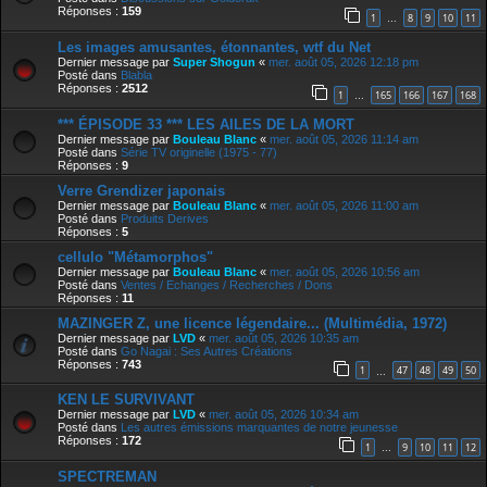
Réponses :
159
1
8
9
10
11
…
Les images amusantes, étonnantes, wtf du Net
Dernier message par
Super Shogun
«
mer. août 05, 2026 12:18 pm
Posté dans
Blabla
Réponses :
2512
1
165
166
167
168
…
*** ÉPISODE 33 *** LES AILES DE LA MORT
Dernier message par
Bouleau Blanc
«
mer. août 05, 2026 11:14 am
Posté dans
Série TV originelle (1975 - 77)
Réponses :
9
Verre Grendizer japonais
Dernier message par
Bouleau Blanc
«
mer. août 05, 2026 11:00 am
Posté dans
Produits Derives
Réponses :
5
cellulo "Métamorphos"
Dernier message par
Bouleau Blanc
«
mer. août 05, 2026 10:56 am
Posté dans
Ventes / Echanges / Recherches / Dons
Réponses :
11
MAZINGER Z, une licence légendaire... (Multimédia, 1972)
Dernier message par
LVD
«
mer. août 05, 2026 10:35 am
Posté dans
Go Nagai : Ses Autres Créations
Réponses :
743
1
47
48
49
50
…
KEN LE SURVIVANT
Dernier message par
LVD
«
mer. août 05, 2026 10:34 am
Posté dans
Les autres émissions marquantes de notre jeunesse
Réponses :
172
1
9
10
11
12
…
SPECTREMAN