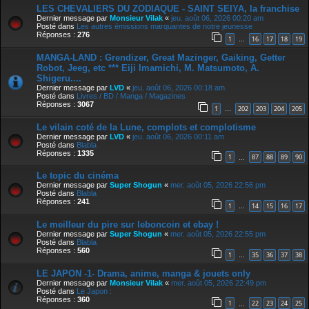
LES CHEVALIERS DU ZODIAQUE - SAINT SEIYA, la franchise
Dernier message par
Monsieur Vilak
«
jeu. août 06, 2026 00:20 am
Posté dans
Les autres émissions marquantes de notre jeunesse
Réponses :
276
1
16
17
18
19
…
MANGA-LAND : Grendizer, Great Mazinger, Gaiking, Getter
Robot, Jeeg, etc *** Eiji Imamichi, M. Matsumoto, A.
Shigeru....
Dernier message par
LVD
«
jeu. août 06, 2026 00:18 am
Posté dans
Livres / BD / Manga / Magazines
Réponses :
3067
1
202
203
204
205
…
Le vilain coté de la Lune, complots et complotisme
Dernier message par
LVD
«
jeu. août 06, 2026 00:11 am
Posté dans
Blabla
Réponses :
1335
1
87
88
89
90
…
Le topic du cinéma
Dernier message par
Super Shogun
«
mer. août 05, 2026 22:56 pm
Posté dans
Blabla
Réponses :
241
1
14
15
16
17
…
Le meilleur du pire sur leboncoin et ebay !
Dernier message par
Super Shogun
«
mer. août 05, 2026 22:55 pm
Posté dans
Blabla
Réponses :
560
1
35
36
37
38
…
LE JAPON -1- Drama, anime, manga & jouets only
Dernier message par
Monsieur Vilak
«
mer. août 05, 2026 22:49 pm
Posté dans
Le Japon :
Réponses :
360
1
22
23
24
25
…