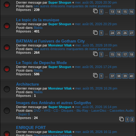
Dernier message par
Super Shogun
«
mer. août 05, 2026 20:30 pm
Posté dans
Les autres émissions marquantes de notre jeunesse
Réponses :
239
1
13
14
15
16
…
Le topic de la musique
Dernier message par
Super Shogun
«
mer. août 05, 2026 20:29 pm
Posté dans
Blabla
Réponses :
401
1
24
25
26
27
…
BATMAN et l'univers de Gotham City
Dernier message par
Monsieur Vilak
«
mer. août 05, 2026 18:09 pm
Posté dans
Les autres émissions marquantes de notre jeunesse
Réponses :
264
1
15
16
17
18
…
Le Topic de Depeche Mode
Dernier message par
Super Shogun
«
mer. août 05, 2026 17:24 pm
Posté dans
Blabla
Réponses :
586
1
37
38
39
40
…
Architecture
Dernier message par
Monsieur Vilak
«
mer. août 05, 2026 16:26 pm
Posté dans
Blabla
Réponses :
1
Images des Antéraks et autres Golgoths
Dernier message par
Super Shogun
«
mer. août 05, 2026 16:14 pm
Posté dans
DVD - VHS - CD - Disques - Blu-Ray - LaserDisc - Cassettes Audio
- Super 8
Réponses :
24
1
2
ENRIQUE FORT
Dernier message par
Monsieur Vilak
«
mer. août 05, 2026 16:11 pm
Posté dans
Discussions sur Goldorak