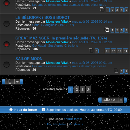
Dernier message par
Monsieur Vilak
«
mer. août 05, 2026 10:13 am
Posté dans
Les autres émissions marquantes de notre jeunesse
Réponses :
73
1
2
3
4
5
LE BÉLIORAK / BOSS BOROT
Dernier message par
Monsieur Vilak
«
mer. août 05, 2026 00:14 am
Posté dans
Série TV originelle (1975 - 77)
Réponses :
56
1
2
3
4
GREAT MAZINGER, la première séquelle (TV, 1974)
Dernier message par
Monsieur Vilak
«
mer. août 05, 2026 00:12 am
Posté dans
Go Nagai : Ses Autres Créations
Réponses :
206
1
11
12
13
14
…
SAILOR MOON
Dernier message par
Monsieur Vilak
«
mer. août 05, 2026 00:01 am
Posté dans
Les autres émissions marquantes de notre jeunesse
Réponses :
26
1
2
2
3
Suivante
1
78 résultats trouvés
Aller à
Index du forum
Supprimer les cookies
Heures au format
UTC+02:00
Traduit par
phpBB-fr.com
Confidentialité
|
Conditions