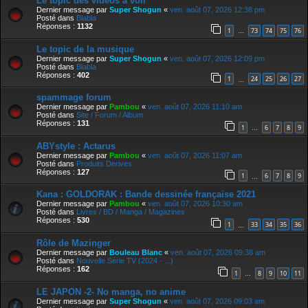
Le topic des vidéos à voir
Dernier message par
Super Shogun
«
ven. août 07, 2026 12:38 pm
Posté dans
Blabla
Réponses :
1132
1
73
74
75
76
…
Le topic de la musique
Dernier message par
Super Shogun
«
ven. août 07, 2026 12:09 pm
Posté dans
Blabla
Réponses :
402
1
24
25
26
27
…
spammage forum
Dernier message par
Pambou
«
ven. août 07, 2026 11:10 am
Posté dans
Site / Forum / Album
Réponses :
131
1
6
7
8
9
…
ABYstyle : Actarus
Dernier message par
Pambou
«
ven. août 07, 2026 11:07 am
Posté dans
Produits Derives
Réponses :
127
1
6
7
8
9
…
Kana : GOLDORAK : Bande dessinée française 2021
Dernier message par
Pambou
«
ven. août 07, 2026 10:30 am
Posté dans
Livres / BD / Manga / Magazines
Réponses :
530
1
33
34
35
36
…
Rôle de Mazinger
Dernier message par
Bouleau Blanc
«
ven. août 07, 2026 09:38 am
Posté dans
Nouvelle Série TV (2024 - ...)
Réponses :
162
1
8
9
10
11
…
LE JAPON -2- No manga, no anime
Dernier message par
Super Shogun
«
ven. août 07, 2026 09:03 am