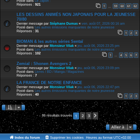
Posté dans
Le Japon :
Réponses :
921
1
59
60
61
62
…
LES DESSINS ANIMÉS NON JAPONAIS POUR LA JEUNESSE
70/80
Dernier message par
Stéphane Dumas
«
ven. août 07, 2026 00:16 am
Posté dans
Les autres émissions marquantes de notre jeunesse
Réponses :
31
1
2
3
BIOMAN & les autres séries Sentaï
Dernier message par
Monsieur Vilak
«
jeu. août 06, 2026 23:25 pm
Posté dans
Les autres émissions marquantes de notre jeunesse
Réponses :
102
1
4
5
6
7
…
Zemial : Shonen Avengers 2
Dernier message par
Monsieur Vilak
«
jeu. août 06, 2026 23:09 pm
Posté dans
Livres / BD / Manga / Magazines
Réponses :
7
LA FRANCE DE NOTRE ENFANCE
Dernier message par
Monsieur Vilak
«
jeu. août 06, 2026 22:47 pm
Posté dans
Les autres émissions marquantes de notre jeunesse
Réponses :
40
1
2
3
2
3
Suivante
1
86 résultats trouvés
Aller à
Index du forum
Supprimer les cookies
Heures au format
UTC+02:00