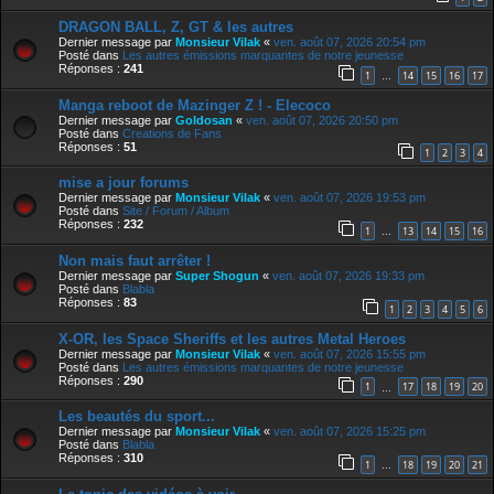
DRAGON BALL, Z, GT & les autres
Dernier message par
Monsieur Vilak
«
ven. août 07, 2026 20:54 pm
Posté dans
Les autres émissions marquantes de notre jeunesse
Réponses :
241
1
14
15
16
17
…
Manga reboot de Mazinger Z ! - Elecoco
Dernier message par
Goldosan
«
ven. août 07, 2026 20:50 pm
Posté dans
Creations de Fans
Réponses :
51
1
2
3
4
mise a jour forums
Dernier message par
Monsieur Vilak
«
ven. août 07, 2026 19:53 pm
Posté dans
Site / Forum / Album
Réponses :
232
1
13
14
15
16
…
Non mais faut arrêter !
Dernier message par
Super Shogun
«
ven. août 07, 2026 19:33 pm
Posté dans
Blabla
Réponses :
83
1
2
3
4
5
6
X-OR, les Space Sheriffs et les autres Metal Heroes
Dernier message par
Monsieur Vilak
«
ven. août 07, 2026 15:55 pm
Posté dans
Les autres émissions marquantes de notre jeunesse
Réponses :
290
1
17
18
19
20
…
Les beautés du sport...
Dernier message par
Monsieur Vilak
«
ven. août 07, 2026 15:25 pm
Posté dans
Blabla
Réponses :
310
1
18
19
20
21
…