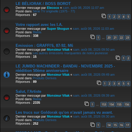
LE BÉLIORAK / BOSS BOROT
Dernier message par
Elecoco
«
sam. août 08, 2026 11:07 am
Posté dans
Série TV originelle (1975 - 77)
Réponses :
67
1
2
3
4
5
Votre rapport avec les I.A.
Dernier message par
Super Shogun
«
sam. août 08, 2026 11:03 am
Posté dans
Blabla
Réponses :
338
1
20
21
22
23
…
Emission : GRAFFI'6, 87-92, M6
Dernier message par
Monsieur Vilak
«
sam. août 08, 2026 09:50 am
Posté dans
Les autres émissions marquantes de notre jeunesse
Réponses :
15
1
2
LE JUMBO MACHINDER - BANDAI - NOVEMBRE 2025 -
réédition 50ème anniversaire
Dernier message par
Monsieur Vilak
«
sam. août 08, 2026 09:49 am
Posté dans
Produits Derives
Réponses :
89
1
2
3
4
5
6
Salut, l'Artiste
Dernier message par
Monsieur Vilak
«
sam. août 08, 2026 09:39 am
Posté dans
Blabla
Réponses :
2335
1
153
154
155
156
…
Les trucs sur Goldorak qu'on n'avait jamais vu avant.
Dernier message par
Monsieur Vilak
«
sam. août 08, 2026 09:30 am
Posté dans
Produits Derives
Réponses :
252
1
14
15
16
17
…