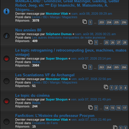
MANGA-LAND : Grendizer, Great Mazinger, Gaiking, Getter
Robot, Jeeg, etc *** Eiji Imamichi, M. Matsumoto, A.
Shigeru....
Dernier message par
Monsieur Vilak
«
sam. août 08, 2026 09:29 am
Posté dans
Livres / BD / Manga / Magazines
Réponses :
3078
1
203
204
205
206
…
Nos années 80
Dernier message par
Stéphane Dumas
«
sam. août 08, 2026 00:21 am
Posté dans
Les autres émissions marquantes de notre jeunesse
Réponses :
409
1
25
26
27
28
…
Le topic retrogaming / retrocomputing (jeux, machines, matos
vintage)
Dernier message par
Super Shogun
«
ven. août 07, 2026 23:14 pm
Posté dans
Blabla
Réponses :
3984
1
263
264
265
266
…
Les Scanlations VF de Archangel
Dernier message par
Monsieur Vilak
«
ven. août 07, 2026 22:56 pm
Posté dans
Livres / BD / Manga / Magazines
Réponses :
51
1
2
3
4
Le topic du cinéma
Dernier message par
Super Shogun
«
ven. août 07, 2026 21:49 pm
Posté dans
Blabla
Réponses :
244
1
14
15
16
17
…
Fanfiction: L’Histoire du professeur Procyon
Dernier message par
Monsieur Vilak
«
ven. août 07, 2026 21:46 pm
Posté dans
Creations de Fans
Réponses :
15
1
2