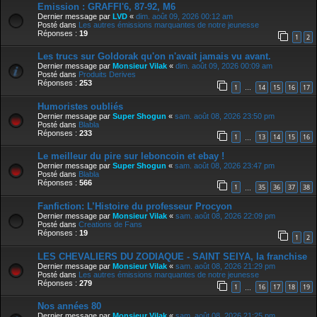
Emission : GRAFFI'6, 87-92, M6
Dernier message par
LVD
«
dim. août 09, 2026 00:12 am
Posté dans
Les autres émissions marquantes de notre jeunesse
Réponses :
19
1
2
Les trucs sur Goldorak qu'on n'avait jamais vu avant.
Dernier message par
Monsieur Vilak
«
dim. août 09, 2026 00:09 am
Posté dans
Produits Derives
Réponses :
253
1
14
15
16
17
…
Humoristes oubliés
Dernier message par
Super Shogun
«
sam. août 08, 2026 23:50 pm
Posté dans
Blabla
Réponses :
233
1
13
14
15
16
…
Le meilleur du pire sur leboncoin et ebay !
Dernier message par
Super Shogun
«
sam. août 08, 2026 23:47 pm
Posté dans
Blabla
Réponses :
566
1
35
36
37
38
…
Fanfiction: L’Histoire du professeur Procyon
Dernier message par
Monsieur Vilak
«
sam. août 08, 2026 22:09 pm
Posté dans
Creations de Fans
Réponses :
19
1
2
LES CHEVALIERS DU ZODIAQUE - SAINT SEIYA, la franchise
Dernier message par
Monsieur Vilak
«
sam. août 08, 2026 21:29 pm
Posté dans
Les autres émissions marquantes de notre jeunesse
Réponses :
279
1
16
17
18
19
…
Nos années 80
Dernier message par
Monsieur Vilak
«
sam. août 08, 2026 21:25 pm