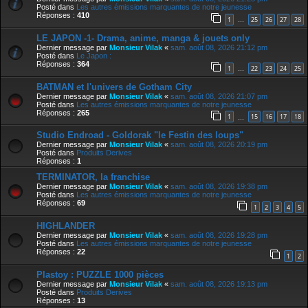
Posté dans
Les autres émissions marquantes de notre jeunesse
Réponses :
410
1
25
26
27
28
…
LE JAPON -1- Drama, anime, manga & jouets only
Dernier message par
Monsieur Vilak
«
sam. août 08, 2026 21:12 pm
Posté dans
Le Japon :
Réponses :
364
1
22
23
24
25
…
BATMAN et l'univers de Gotham City
Dernier message par
Monsieur Vilak
«
sam. août 08, 2026 21:07 pm
Posté dans
Les autres émissions marquantes de notre jeunesse
Réponses :
265
1
15
16
17
18
…
Studio Endroad - Goldorak "le Festin des loups"
Dernier message par
Monsieur Vilak
«
sam. août 08, 2026 20:19 pm
Posté dans
Produits Derives
Réponses :
1
TERMINATOR, la franchise
Dernier message par
Monsieur Vilak
«
sam. août 08, 2026 19:38 pm
Posté dans
Les autres émissions marquantes de notre jeunesse
Réponses :
69
1
2
3
4
5
HIGHLANDER
Dernier message par
Monsieur Vilak
«
sam. août 08, 2026 19:28 pm
Posté dans
Les autres émissions marquantes de notre jeunesse
Réponses :
22
1
2
Plastoy : PUZZLE 1000 pièces
Dernier message par
Monsieur Vilak
«
sam. août 08, 2026 19:13 pm
Posté dans
Produits Derives
Réponses :
13