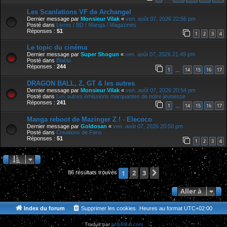
Les Scanlations VF de Archangel
Dernier message par
Monsieur Vilak
«
ven. août 07, 2026 22:56 pm
Posté dans
Livres / BD / Manga / Magazines
Réponses :
51
1
2
3
4
Le topic du cinéma
Dernier message par
Super Shogun
«
ven. août 07, 2026 21:49 pm
Posté dans
Blabla
Réponses :
244
1
14
15
16
17
…
DRAGON BALL, Z, GT & les autres
Dernier message par
Monsieur Vilak
«
ven. août 07, 2026 20:54 pm
Posté dans
Les autres émissions marquantes de notre jeunesse
Réponses :
241
1
14
15
16
17
…
Manga reboot de Mazinger Z ! - Elecoco
Dernier message par
Goldosan
«
ven. août 07, 2026 20:50 pm
Posté dans
Creations de Fans
Réponses :
51
1
2
3
4
2
3
Suivante
1
86 résultats trouvés
Aller à
Index du forum
Supprimer les cookies
Heures au format
UTC+02:00
Traduit par
phpBB-fr.com