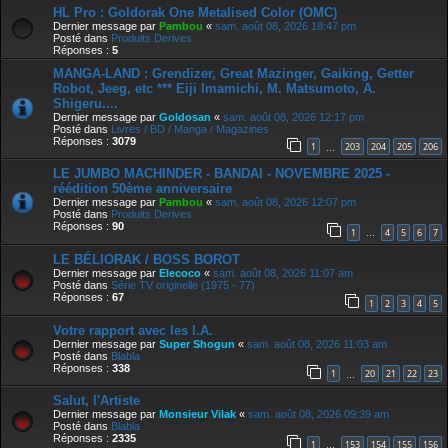
HL Pro : Goldorak One Metalised Color (OMC)
Dernier message par
Pambou
«
sam. août 08, 2026 18:47 pm
Posté dans
Produits Derives
Réponses :
5
MANGA-LAND : Grendizer, Great Mazinger, Gaiking, Getter
Robot, Jeeg, etc *** Eiji Imamichi, M. Matsumoto, A.
Shigeru....
Dernier message par
Goldosan
«
sam. août 08, 2026 12:17 pm
Posté dans
Livres / BD / Manga / Magazines
Réponses :
3079
1
203
204
205
206
…
LE JUMBO MACHINDER - BANDAI - NOVEMBRE 2025 -
réédition 50ème anniversaire
Dernier message par
Pambou
«
sam. août 08, 2026 12:07 pm
Posté dans
Produits Derives
Réponses :
90
1
4
5
6
7
…
LE BÉLIORAK / BOSS BOROT
Dernier message par
Elecoco
«
sam. août 08, 2026 11:07 am
Posté dans
Série TV originelle (1975 - 77)
Réponses :
67
1
2
3
4
5
Votre rapport avec les I.A.
Dernier message par
Super Shogun
«
sam. août 08, 2026 11:03 am
Posté dans
Blabla
Réponses :
338
1
20
21
22
23
…
Salut, l'Artiste
Dernier message par
Monsieur Vilak
«
sam. août 08, 2026 09:39 am
Posté dans
Blabla
Réponses :
2335
1
153
154
155
156
…