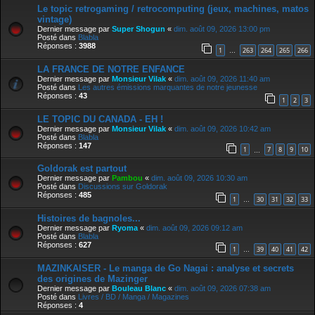
Le topic retrogaming / retrocomputing (jeux, machines, matos
vintage)
Dernier message par
Super Shogun
«
dim. août 09, 2026 13:00 pm
Posté dans
Blabla
Réponses :
3988
1
263
264
265
266
…
LA FRANCE DE NOTRE ENFANCE
Dernier message par
Monsieur Vilak
«
dim. août 09, 2026 11:40 am
Posté dans
Les autres émissions marquantes de notre jeunesse
Réponses :
43
1
2
3
LE TOPIC DU CANADA - EH !
Dernier message par
Monsieur Vilak
«
dim. août 09, 2026 10:42 am
Posté dans
Blabla
Réponses :
147
1
7
8
9
10
…
Goldorak est partout
Dernier message par
Pambou
«
dim. août 09, 2026 10:30 am
Posté dans
Discussions sur Goldorak
Réponses :
485
1
30
31
32
33
…
Histoires de bagnoles...
Dernier message par
Ryoma
«
dim. août 09, 2026 09:12 am
Posté dans
Blabla
Réponses :
627
1
39
40
41
42
…
MAZINKAISER - Le manga de Go Nagai : analyse et secrets
des origines de Mazinger
Dernier message par
Bouleau Blanc
«
dim. août 09, 2026 07:38 am
Posté dans
Livres / BD / Manga / Magazines
Réponses :
4