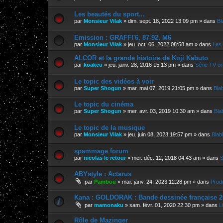
Les beautés du sport...
par
Monsieur Vilak
»
dim. sept. 18, 2022 13:09 pm
» dans
Bl
Emission : GRAFFI'6, 87-92, M6
par
Monsieur Vilak
»
jeu. oct. 06, 2022 08:58 am
» dans
Les 
ALCOR et la grande histoire de Koji Kabuto
par
koakeu
»
jeu. janv. 28, 2016 15:13 pm
» dans
Série TV ori
Le topic des vidéos à voir
par
Super Shogun
»
mar. mai 07, 2019 21:05 pm
» dans
Bla
Le topic du cinéma
par
Super Shogun
»
mer. avr. 03, 2019 10:30 am
» dans
Bla
Le topic de la musique
par
Monsieur Vilak
»
jeu. juin 08, 2023 19:57 pm
» dans
Blab
spammage forum
par
nicolas le retour
»
mer. déc. 12, 2018 04:43 am
» dans
S
ABYstyle : Actarus
par
Pambou
»
mar. janv. 24, 2023 12:28 pm
» dans
Prod
Kana : GOLDORAK : Bande dessinée française 2
par
mamonaku
»
sam. févr. 01, 2020 22:30 pm
» dans
L
Rôle de Mazinger