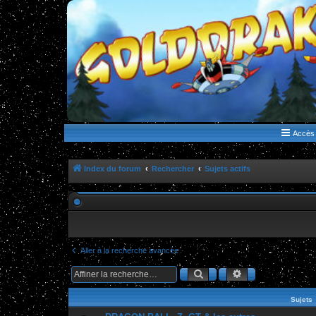
WWW.GOLDORAKGO.COM
le site de la Lune Rouge
Accès 
Index du forum
Rechercher
Sujets actifs
Aller à la recherche avancée
Rechercher
Recherche ava
Sujets