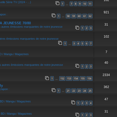
162
elle Série TV (2024 - ...)
1
7
8
9
10
11
…
921
apon :
1
58
59
60
61
62
…
A JEUNESSE 70/80
31
 autres émissions marquantes de notre jeunesse
1
2
3
102
utres émissions marquantes de notre jeunesse
1
3
4
5
6
7
…
7
BD / Manga / Magazines
40
s autres émissions marquantes de notre jeunesse
1
2
3
2334
1
152
153
154
155
156
…
ly
362
 Japon :
1
21
22
23
24
25
…
47
/ BD / Manga / Magazines
1
2
3
4
31
/ BD / Manga / Magazines
1
2
3