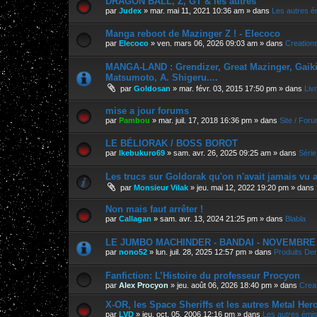
DRAGON BALL, Z, GT & les autres
par
Judex
»
mar. mai 11, 2021 10:36 am
» dans
Les autres é
Manga reboot de Mazinger Z ! - Elecoco
par
Elecoco
»
ven. mars 06, 2026 09:03 am
» dans
Creation
MANGA-LAND : Grendizer, Great Mazinger, Gaiking
Matsumoto, A. Shigeru....
par
Goldosan
»
mar. févr. 03, 2015 17:50 pm
» dans
Liv
mise a jour forums
par
Pambou
»
mar. juil. 17, 2018 16:36 pm
» dans
Site / For
LE BÉLIORAK / BOSS BOROT
par
Ikebukuro69
»
sam. avr. 26, 2025 09:25 am
» dans
Série
Les trucs sur Goldorak qu'on n'avait jamais vu a
par
Monsieur Vilak
»
jeu. mai 12, 2022 19:20 pm
» dans
Non mais faut arrêter !
par
Callagan
»
sam. avr. 13, 2024 21:25 pm
» dans
Blabla
LE JUMBO MACHINDER - BANDAI - NOVEMBRE 202
par
nono52
»
lun. juil. 28, 2025 12:57 pm
» dans
Produits Der
Fanfiction: L’Histoire du professeur Procyon
par
Alex Procyon
»
jeu. août 06, 2026 18:40 pm
» dans
Crea
X-OR, les Space Sheriffs et les autres Metal Her
par
LVD
»
jeu. oct. 05, 2006 12:16 pm
» dans
Les autres émi