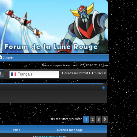
Galerie
Nous sommes le ven. août 07, 2026 21:25 pm
hercher
Recherche avancée
Heures au format
UTC+02:00
Français
2
3
Suivante
1
89 résultats trouvés
Vues
Dernier message
par
Monsieur Vilak