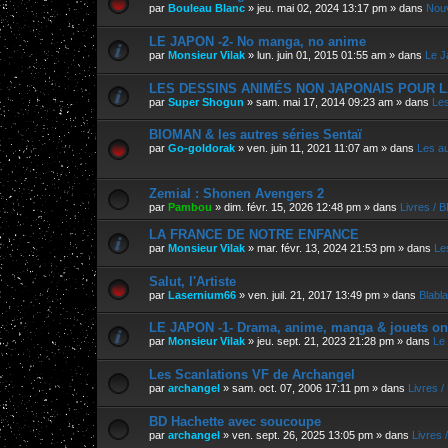
par
Bouleau Blanc
»
jeu. mai 02, 2024 13:17 pm
» dans
Nouv
LE JAPON -2- No manga, no anime
par
Monsieur Vilak
»
lun. juin 01, 2015 01:55 am
» dans
Le J
LES DESSINS ANIMÉS NON JAPONAIS POUR L
par
Super Shogun
»
sam. mai 17, 2014 09:23 am
» dans
Les
BIOMAN & les autres séries Sentaï
par
Go-goldorak
»
ven. juin 11, 2021 11:07 am
» dans
Les a
Zemial : Shonen Avengers 2
par
Pambou
»
dim. févr. 15, 2026 12:48 pm
» dans
Livres / 
LA FRANCE DE NOTRE ENFANCE
par
Monsieur Vilak
»
mar. févr. 13, 2024 21:53 pm
» dans
Le
Salut, l'Artiste
par
Lasernium66
»
ven. juil. 21, 2017 13:49 pm
» dans
Blabla
LE JAPON -1- Drama, anime, manga & jouets on
par
Monsieur Vilak
»
jeu. sept. 21, 2023 21:28 pm
» dans
Le
Les Scanlations VF de Archangel
par
archangel
»
sam. oct. 07, 2006 17:11 pm
» dans
Livres 
BD Hachette avec soucoupe
par
archangel
»
ven. sept. 26, 2025 13:05 pm
» dans
Livres 