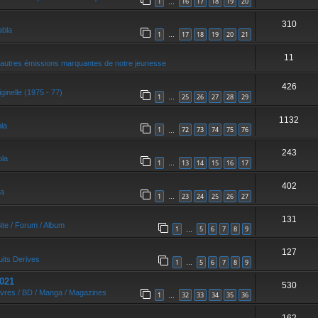
1
16
17
18
19
20
…
310
abla
1
17
18
19
20
21
…
11
autres émissions marquantes de notre jeunesse
426
ginelle (1975 - 77)
1
25
26
27
28
29
…
1132
bla
1
72
73
74
75
76
…
243
bla
1
13
14
15
16
17
…
402
la
1
23
24
25
26
27
…
131
ite / Forum / Album
1
5
6
7
8
9
…
127
uits Derives
1
5
6
7
8
9
…
021
530
ivres / BD / Manga / Magazines
1
32
33
34
35
36
…