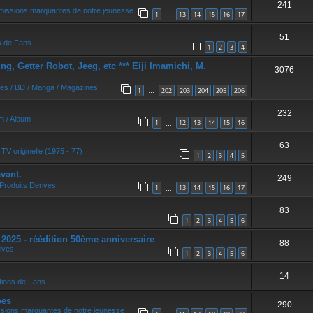
241
r
missions marquantes de notre jeunesse
1
13
14
15
16
17
…
51
s de Fans
1
2
3
4
, Getter Robot, Jeeg, etc *** Eiji Imamichi, M.
3076
res / BD / Manga / Magazines
1
202
203
204
205
206
…
232
um / Album
1
12
13
14
15
16
…
63
 TV originelle (1975 - 77)
1
2
3
4
5
vant.
249
Produits Derives
1
13
14
15
16
17
…
83
1
2
3
4
5
6
5 - réédition 50ème anniversaire
88
ives
1
2
3
4
5
6
14
tions de Fans
oes
290
ssions marquantes de notre jeunesse