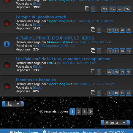
Dernier message par
Super Shogun
«
jeu. août 06, 2026 09:34 am
Posté dans
Blabla
Réponses :
3983
1
263
264
265
266
…
Le topic du pooshoo attack
Dernier message par
Super Shogun
«
jeu. août 06, 2026 08:30 am
Posté dans
Blabla
Réponses :
1172
1
76
77
78
79
…
ACTARUS, PRINCE D'EUPHOR, LE HÉROS
Dernier message par
Monsieur Vilak
«
jeu. août 06, 2026 00:21 am
Posté dans
Série TV originelle (1975 - 77)
Réponses :
275
1
16
17
18
19
…
Le vilain coté de la Lune, complots et complotisme
Dernier message par
LVD
«
jeu. août 06, 2026 00:11 am
Posté dans
Blabla
Réponses :
1335
1
87
88
89
90
…
Histoires de bagnoles...
Dernier message par
Super Shogun
«
mer. août 05, 2026 22:26 pm
Posté dans
Blabla
Réponses :
626
1
39
40
41
42
…
2
3
Suivante
1
86 résultats trouvés
Aller à
Index du forum
Supprimer les cookies
Heures au format
UTC+02:00