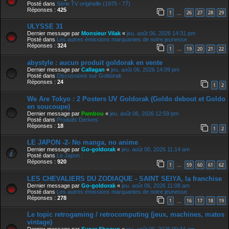
Posté dans
Série TV originelle (1975 - 77)
Réponses :
425
1
26
27
28
29
…
ULYSSE 31
Dernier message par
Monsieur Vilak
«
jeu. août 06, 2026 14:31 pm
Posté dans
Les autres émissions marquantes de notre jeunesse
Réponses :
324
1
19
20
21
22
…
abystyle : aucun produit goldorak en vente
Dernier message par
Callagan
«
jeu. août 06, 2026 14:09 pm
Posté dans
Discussions sur Goldorak
Réponses :
24
1
2
We Are Tokyo : 2 Posters UV Goldorak (Goldo debout et Goldo
en soucoupe)
Dernier message par
Pambou
«
jeu. août 06, 2026 12:59 pm
Posté dans
Produits Derives
Réponses :
18
1
2
LE JAPON -2- No manga, no anime
Dernier message par
Go-goldorak
«
jeu. août 06, 2026 11:14 am
Posté dans
Le Japon :
Réponses :
920
1
59
60
61
62
…
LES CHEVALIERS DU ZODIAQUE - SAINT SEIYA, la franchise
Dernier message par
Go-goldorak
«
jeu. août 06, 2026 11:08 am
Posté dans
Les autres émissions marquantes de notre jeunesse
Réponses :
278
1
16
17
18
19
…
Le topic retrogaming / retrocomputing (jeux, machines, matos
vintage)