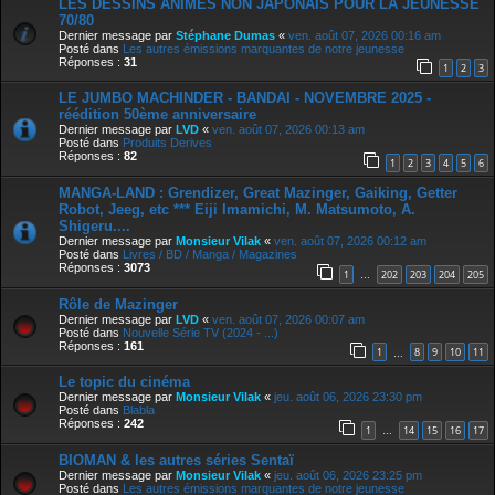
LES DESSINS ANIMÉS NON JAPONAIS POUR LA JEUNESSE
70/80
Dernier message par
Stéphane Dumas
«
ven. août 07, 2026 00:16 am
Posté dans
Les autres émissions marquantes de notre jeunesse
Réponses :
31
1
2
3
LE JUMBO MACHINDER - BANDAI - NOVEMBRE 2025 -
réédition 50ème anniversaire
Dernier message par
LVD
«
ven. août 07, 2026 00:13 am
Posté dans
Produits Derives
Réponses :
82
1
2
3
4
5
6
MANGA-LAND : Grendizer, Great Mazinger, Gaiking, Getter
Robot, Jeeg, etc *** Eiji Imamichi, M. Matsumoto, A.
Shigeru....
Dernier message par
Monsieur Vilak
«
ven. août 07, 2026 00:12 am
Posté dans
Livres / BD / Manga / Magazines
Réponses :
3073
1
202
203
204
205
…
Rôle de Mazinger
Dernier message par
LVD
«
ven. août 07, 2026 00:07 am
Posté dans
Nouvelle Série TV (2024 - ...)
Réponses :
161
1
8
9
10
11
…
Le topic du cinéma
Dernier message par
Monsieur Vilak
«
jeu. août 06, 2026 23:30 pm
Posté dans
Blabla
Réponses :
242
1
14
15
16
17
…
BIOMAN & les autres séries Sentaï
Dernier message par
Monsieur Vilak
«
jeu. août 06, 2026 23:25 pm
Posté dans
Les autres émissions marquantes de notre jeunesse