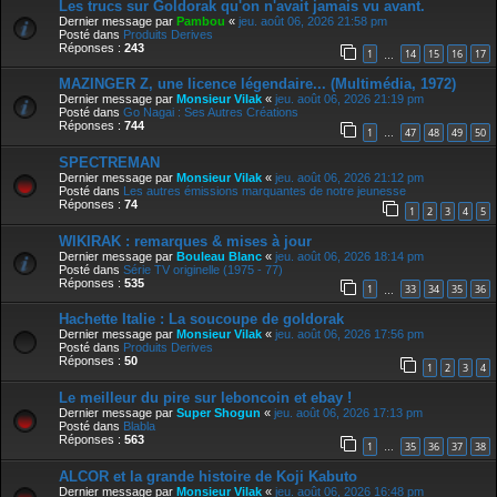
Les trucs sur Goldorak qu'on n'avait jamais vu avant.
Dernier message par
Pambou
«
jeu. août 06, 2026 21:58 pm
Posté dans
Produits Derives
Réponses :
243
1
14
15
16
17
…
MAZINGER Z, une licence légendaire... (Multimédia, 1972)
Dernier message par
Monsieur Vilak
«
jeu. août 06, 2026 21:19 pm
Posté dans
Go Nagai : Ses Autres Créations
Réponses :
744
1
47
48
49
50
…
SPECTREMAN
Dernier message par
Monsieur Vilak
«
jeu. août 06, 2026 21:12 pm
Posté dans
Les autres émissions marquantes de notre jeunesse
Réponses :
74
1
2
3
4
5
WIKIRAK : remarques & mises à jour
Dernier message par
Bouleau Blanc
«
jeu. août 06, 2026 18:14 pm
Posté dans
Série TV originelle (1975 - 77)
Réponses :
535
1
33
34
35
36
…
Hachette Italie : La soucoupe de goldorak
Dernier message par
Monsieur Vilak
«
jeu. août 06, 2026 17:56 pm
Posté dans
Produits Derives
Réponses :
50
1
2
3
4
Le meilleur du pire sur leboncoin et ebay !
Dernier message par
Super Shogun
«
jeu. août 06, 2026 17:13 pm
Posté dans
Blabla
Réponses :
563
1
35
36
37
38
…
ALCOR et la grande histoire de Koji Kabuto
Dernier message par
Monsieur Vilak
«
jeu. août 06, 2026 16:48 pm