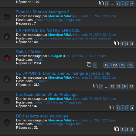
Réponses :
102
1
4
5
6
7
…
Zemial : Shonen Avengers 2
Dernier message par
Monsieur Vilak
«
jeu. août 06, 2026 23:09 pm
Posté dans
Livres / BD / Manga / Magazines
Réponses :
7
LA FRANCE DE NOTRE ENFANCE
Dernier message par
Monsieur Vilak
«
jeu. août 06, 2026 22:47 pm
Posté dans
Les autres émissions marquantes de notre jeunesse
Réponses :
40
1
2
3
Salut, l'Artiste
Dernier message par
Callagan
«
jeu. août 06, 2026 22:35 pm
Posté dans
Blabla
Réponses :
2334
1
153
154
155
156
…
LE JAPON -1- Drama, anime, manga & jouets only
Dernier message par
Monsieur Vilak
«
jeu. août 06, 2026 22:27 pm
Posté dans
Le Japon :
Réponses :
362
1
22
23
24
25
…
Les Scanlations VF de Archangel
Dernier message par
Monsieur Vilak
«
jeu. août 06, 2026 22:12 pm
Posté dans
Livres / BD / Manga / Magazines
Réponses :
47
1
2
3
4
BD Hachette avec soucoupe
Dernier message par
Monsieur Vilak
«
jeu. août 06, 2026 22:11 pm
Posté dans
Livres / BD / Manga / Magazines
Réponses :
31
1
2
3