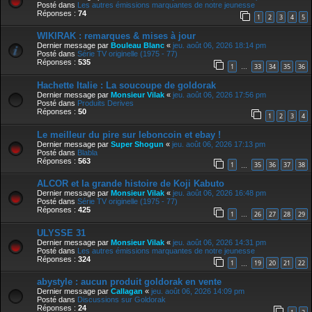
Posté dans
Les autres émissions marquantes de notre jeunesse
Réponses :
74
1
2
3
4
5
WIKIRAK : remarques & mises à jour
Dernier message par
Bouleau Blanc
«
jeu. août 06, 2026 18:14 pm
Posté dans
Série TV originelle (1975 - 77)
Réponses :
535
1
33
34
35
36
…
Hachette Italie : La soucoupe de goldorak
Dernier message par
Monsieur Vilak
«
jeu. août 06, 2026 17:56 pm
Posté dans
Produits Derives
Réponses :
50
1
2
3
4
Le meilleur du pire sur leboncoin et ebay !
Dernier message par
Super Shogun
«
jeu. août 06, 2026 17:13 pm
Posté dans
Blabla
Réponses :
563
1
35
36
37
38
…
ALCOR et la grande histoire de Koji Kabuto
Dernier message par
Monsieur Vilak
«
jeu. août 06, 2026 16:48 pm
Posté dans
Série TV originelle (1975 - 77)
Réponses :
425
1
26
27
28
29
…
ULYSSE 31
Dernier message par
Monsieur Vilak
«
jeu. août 06, 2026 14:31 pm
Posté dans
Les autres émissions marquantes de notre jeunesse
Réponses :
324
1
19
20
21
22
…
abystyle : aucun produit goldorak en vente
Dernier message par
Callagan
«
jeu. août 06, 2026 14:09 pm
Posté dans
Discussions sur Goldorak
Réponses :
24