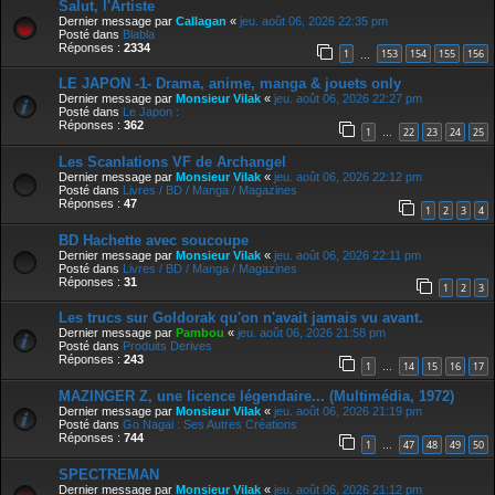
Salut, l'Artiste
Dernier message par
Callagan
«
jeu. août 06, 2026 22:35 pm
Posté dans
Blabla
Réponses :
2334
1
153
154
155
156
…
LE JAPON -1- Drama, anime, manga & jouets only
Dernier message par
Monsieur Vilak
«
jeu. août 06, 2026 22:27 pm
Posté dans
Le Japon :
Réponses :
362
1
22
23
24
25
…
Les Scanlations VF de Archangel
Dernier message par
Monsieur Vilak
«
jeu. août 06, 2026 22:12 pm
Posté dans
Livres / BD / Manga / Magazines
Réponses :
47
1
2
3
4
BD Hachette avec soucoupe
Dernier message par
Monsieur Vilak
«
jeu. août 06, 2026 22:11 pm
Posté dans
Livres / BD / Manga / Magazines
Réponses :
31
1
2
3
Les trucs sur Goldorak qu'on n'avait jamais vu avant.
Dernier message par
Pambou
«
jeu. août 06, 2026 21:58 pm
Posté dans
Produits Derives
Réponses :
243
1
14
15
16
17
…
MAZINGER Z, une licence légendaire... (Multimédia, 1972)
Dernier message par
Monsieur Vilak
«
jeu. août 06, 2026 21:19 pm
Posté dans
Go Nagai : Ses Autres Créations
Réponses :
744
1
47
48
49
50
…
SPECTREMAN
Dernier message par
Monsieur Vilak
«
jeu. août 06, 2026 21:12 pm