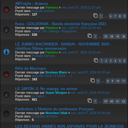
ABYstyle : Actarus
Dernier message par
Pambou
«
ven. août 07, 2026 11:07 am
Posté dans
Produits Derives
Réponses :
127
1
6
7
8
9
…
Kana : GOLDORAK : Bande dessinée française 2021
Dernier message par
Pambou
«
ven. août 07, 2026 10:30 am
Posté dans
Livres / BD / Manga / Magazines
Réponses :
530
1
33
34
35
36
…
LE JUMBO MACHINDER - BANDAI - NOVEMBRE 2025 -
réédition 50ème anniversaire
Dernier message par
Pambou
«
ven. août 07, 2026 10:25 am
Posté dans
Produits Derives
Réponses :
84
1
2
3
4
5
6
Rôle de Mazinger
Dernier message par
Bouleau Blanc
«
ven. août 07, 2026 09:38 am
Posté dans
Nouvelle Série TV (2024 - ...)
Réponses :
162
1
8
9
10
11
…
LE JAPON -2- No manga, no anime
Dernier message par
Super Shogun
«
ven. août 07, 2026 09:03 am
Posté dans
Le Japon :
Réponses :
921
1
59
60
61
62
…
Fanfiction: L’Histoire du professeur Procyon
Dernier message par
Monsieur Vilak
«
ven. août 07, 2026 00:38 am
Posté dans
Creations de Fans
Réponses :
5
LES DESSINS ANIMÉS NON JAPONAIS POUR LA JEUNESSE