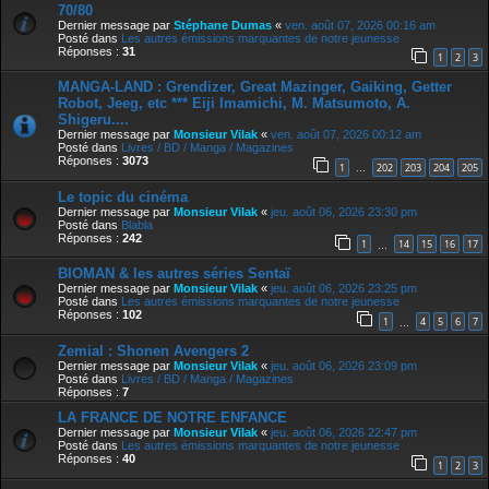
70/80
Dernier message par
Stéphane Dumas
«
ven. août 07, 2026 00:16 am
Posté dans
Les autres émissions marquantes de notre jeunesse
Réponses :
31
1
2
3
MANGA-LAND : Grendizer, Great Mazinger, Gaiking, Getter
Robot, Jeeg, etc *** Eiji Imamichi, M. Matsumoto, A.
Shigeru....
Dernier message par
Monsieur Vilak
«
ven. août 07, 2026 00:12 am
Posté dans
Livres / BD / Manga / Magazines
Réponses :
3073
1
202
203
204
205
…
Le topic du cinéma
Dernier message par
Monsieur Vilak
«
jeu. août 06, 2026 23:30 pm
Posté dans
Blabla
Réponses :
242
1
14
15
16
17
…
BIOMAN & les autres séries Sentaï
Dernier message par
Monsieur Vilak
«
jeu. août 06, 2026 23:25 pm
Posté dans
Les autres émissions marquantes de notre jeunesse
Réponses :
102
1
4
5
6
7
…
Zemial : Shonen Avengers 2
Dernier message par
Monsieur Vilak
«
jeu. août 06, 2026 23:09 pm
Posté dans
Livres / BD / Manga / Magazines
Réponses :
7
LA FRANCE DE NOTRE ENFANCE
Dernier message par
Monsieur Vilak
«
jeu. août 06, 2026 22:47 pm
Posté dans
Les autres émissions marquantes de notre jeunesse
Réponses :
40
1
2
3