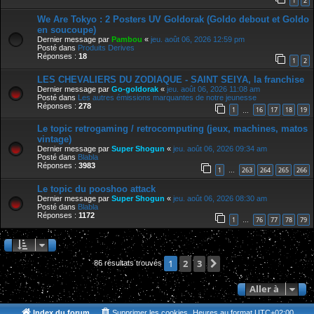
1
2
We Are Tokyo : 2 Posters UV Goldorak (Goldo debout et Goldo
en soucoupe)
Dernier message par
Pambou
«
jeu. août 06, 2026 12:59 pm
Posté dans
Produits Derives
Réponses :
18
1
2
LES CHEVALIERS DU ZODIAQUE - SAINT SEIYA, la franchise
Dernier message par
Go-goldorak
«
jeu. août 06, 2026 11:08 am
Posté dans
Les autres émissions marquantes de notre jeunesse
Réponses :
278
1
16
17
18
19
…
Le topic retrogaming / retrocomputing (jeux, machines, matos
vintage)
Dernier message par
Super Shogun
«
jeu. août 06, 2026 09:34 am
Posté dans
Blabla
Réponses :
3983
1
263
264
265
266
…
Le topic du pooshoo attack
Dernier message par
Super Shogun
«
jeu. août 06, 2026 08:30 am
Posté dans
Blabla
Réponses :
1172
1
76
77
78
79
…
2
3
Suivante
1
86 résultats trouvés
Aller à
Index du forum
Supprimer les cookies
Heures au format
UTC+02:00