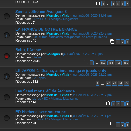
Réponses :
102
1
4
5
6
7
…
Zemial : Shonen Avengers 2
Dernier message par
Monsieur Vilak
«
jeu. août 06, 2026 23:09 pm
Posté dans
Livres / BD / Manga / Magazines
Réponses :
7
LA FRANCE DE NOTRE ENFANCE
Dernier message par
Monsieur Vilak
«
jeu. août 06, 2026 22:47 pm
Posté dans
Les autres émissions marquantes de notre jeunesse
Réponses :
40
1
2
3
Salut, l'Artiste
Dernier message par
Callagan
«
jeu. août 06, 2026 22:35 pm
Posté dans
Blabla
Réponses :
2334
1
153
154
155
156
…
LE JAPON -1- Drama, anime, manga & jouets only
Dernier message par
Monsieur Vilak
«
jeu. août 06, 2026 22:27 pm
Posté dans
Le Japon :
Réponses :
362
1
22
23
24
25
…
Les Scanlations VF de Archangel
Dernier message par
Monsieur Vilak
«
jeu. août 06, 2026 22:12 pm
Posté dans
Livres / BD / Manga / Magazines
Réponses :
47
1
2
3
4
BD Hachette avec soucoupe
Dernier message par
Monsieur Vilak
«
jeu. août 06, 2026 22:11 pm
Posté dans
Livres / BD / Manga / Magazines
Réponses :
31
1
2
3