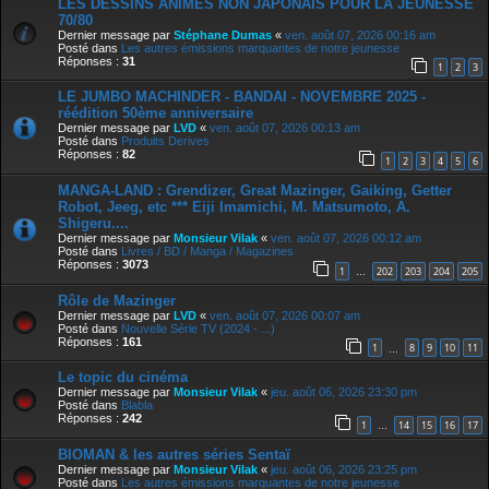
LES DESSINS ANIMÉS NON JAPONAIS POUR LA JEUNESSE
70/80
Dernier message par
Stéphane Dumas
«
ven. août 07, 2026 00:16 am
Posté dans
Les autres émissions marquantes de notre jeunesse
Réponses :
31
1
2
3
LE JUMBO MACHINDER - BANDAI - NOVEMBRE 2025 -
réédition 50ème anniversaire
Dernier message par
LVD
«
ven. août 07, 2026 00:13 am
Posté dans
Produits Derives
Réponses :
82
1
2
3
4
5
6
MANGA-LAND : Grendizer, Great Mazinger, Gaiking, Getter
Robot, Jeeg, etc *** Eiji Imamichi, M. Matsumoto, A.
Shigeru....
Dernier message par
Monsieur Vilak
«
ven. août 07, 2026 00:12 am
Posté dans
Livres / BD / Manga / Magazines
Réponses :
3073
1
202
203
204
205
…
Rôle de Mazinger
Dernier message par
LVD
«
ven. août 07, 2026 00:07 am
Posté dans
Nouvelle Série TV (2024 - ...)
Réponses :
161
1
8
9
10
11
…
Le topic du cinéma
Dernier message par
Monsieur Vilak
«
jeu. août 06, 2026 23:30 pm
Posté dans
Blabla
Réponses :
242
1
14
15
16
17
…
BIOMAN & les autres séries Sentaï
Dernier message par
Monsieur Vilak
«
jeu. août 06, 2026 23:25 pm
Posté dans
Les autres émissions marquantes de notre jeunesse