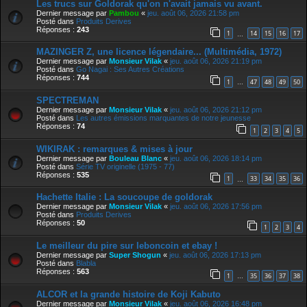
Les trucs sur Goldorak qu'on n'avait jamais vu avant.
Dernier message par
Pambou
«
jeu. août 06, 2026 21:58 pm
Posté dans
Produits Derives
Réponses :
243
1
14
15
16
17
…
MAZINGER Z, une licence légendaire... (Multimédia, 1972)
Dernier message par
Monsieur Vilak
«
jeu. août 06, 2026 21:19 pm
Posté dans
Go Nagai : Ses Autres Créations
Réponses :
744
1
47
48
49
50
…
SPECTREMAN
Dernier message par
Monsieur Vilak
«
jeu. août 06, 2026 21:12 pm
Posté dans
Les autres émissions marquantes de notre jeunesse
Réponses :
74
1
2
3
4
5
WIKIRAK : remarques & mises à jour
Dernier message par
Bouleau Blanc
«
jeu. août 06, 2026 18:14 pm
Posté dans
Série TV originelle (1975 - 77)
Réponses :
535
1
33
34
35
36
…
Hachette Italie : La soucoupe de goldorak
Dernier message par
Monsieur Vilak
«
jeu. août 06, 2026 17:56 pm
Posté dans
Produits Derives
Réponses :
50
1
2
3
4
Le meilleur du pire sur leboncoin et ebay !
Dernier message par
Super Shogun
«
jeu. août 06, 2026 17:13 pm
Posté dans
Blabla
Réponses :
563
1
35
36
37
38
…
ALCOR et la grande histoire de Koji Kabuto
Dernier message par
Monsieur Vilak
«
jeu. août 06, 2026 16:48 pm