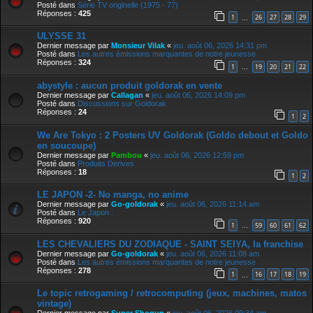
Posté dans
Série TV originelle (1975 - 77)
Réponses :
425
1
26
27
28
29
…
ULYSSE 31
Dernier message par
Monsieur Vilak
«
jeu. août 06, 2026 14:31 pm
Posté dans
Les autres émissions marquantes de notre jeunesse
Réponses :
324
1
19
20
21
22
…
abystyle : aucun produit goldorak en vente
Dernier message par
Callagan
«
jeu. août 06, 2026 14:09 pm
Posté dans
Discussions sur Goldorak
Réponses :
24
1
2
We Are Tokyo : 2 Posters UV Goldorak (Goldo debout et Goldo
en soucoupe)
Dernier message par
Pambou
«
jeu. août 06, 2026 12:59 pm
Posté dans
Produits Derives
Réponses :
18
1
2
LE JAPON -2- No manga, no anime
Dernier message par
Go-goldorak
«
jeu. août 06, 2026 11:14 am
Posté dans
Le Japon :
Réponses :
920
1
59
60
61
62
…
LES CHEVALIERS DU ZODIAQUE - SAINT SEIYA, la franchise
Dernier message par
Go-goldorak
«
jeu. août 06, 2026 11:08 am
Posté dans
Les autres émissions marquantes de notre jeunesse
Réponses :
278
1
16
17
18
19
…
Le topic retrogaming / retrocomputing (jeux, machines, matos
vintage)