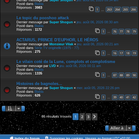
Dernier message par
Super Shogun
«
jeu. août 06, 2026 09:34 am
Posté dans
Blabla
Réponses :
3983
1
263
264
265
266
…
Le topic du pooshoo attack
Dernier message par
Super Shogun
«
jeu. août 06, 2026 08:30 am
Posté dans
Blabla
Réponses :
1172
1
76
77
78
79
…
ACTARUS, PRINCE D'EUPHOR, LE HÉROS
Dernier message par
Monsieur Vilak
«
jeu. août 06, 2026 00:21 am
Posté dans
Série TV originelle (1975 - 77)
Réponses :
275
1
16
17
18
19
…
Le vilain coté de la Lune, complots et complotisme
Dernier message par
LVD
«
jeu. août 06, 2026 00:11 am
Posté dans
Blabla
Réponses :
1335
1
87
88
89
90
…
Histoires de bagnoles...
Dernier message par
Super Shogun
«
mer. août 05, 2026 22:26 pm
Posté dans
Blabla
Réponses :
626
1
39
40
41
42
…
2
3
Suivante
1
86 résultats trouvés
Aller à
Index du forum
Supprimer les cookies
Heures au format
UTC+02:00