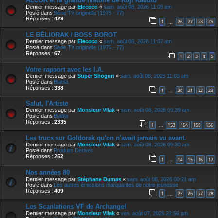
ALCOR et la grande histoire de Koji Kabuto
Dernier message par
Elecoco
«
sam. août 08, 2026 11:09 am
Posté dans
Série TV originelle (1975 - 77)
Réponses :
429
1
26
27
28
29
…
LE BÉLIORAK / BOSS BOROT
Dernier message par
Elecoco
«
sam. août 08, 2026 11:07 am
Posté dans
Série TV originelle (1975 - 77)
Réponses :
67
1
2
3
4
5
Votre rapport avec les I.A.
Dernier message par
Super Shogun
«
sam. août 08, 2026 11:03 am
Posté dans
Blabla
Réponses :
338
1
20
21
22
23
…
Salut, l'Artiste
Dernier message par
Monsieur Vilak
«
sam. août 08, 2026 09:39 am
Posté dans
Blabla
Réponses :
2335
1
153
154
155
156
…
Les trucs sur Goldorak qu'on n'avait jamais vu avant.
Dernier message par
Monsieur Vilak
«
sam. août 08, 2026 09:30 am
Posté dans
Produits Derives
Réponses :
252
1
14
15
16
17
…
Nos années 80
Dernier message par
Stéphane Dumas
«
sam. août 08, 2026 00:21 am
Posté dans
Les autres émissions marquantes de notre jeunesse
Réponses :
409
1
25
26
27
28
…
Les Scanlations VF de Archangel
Dernier message par
Monsieur Vilak
«
ven. août 07, 2026 22:56 pm