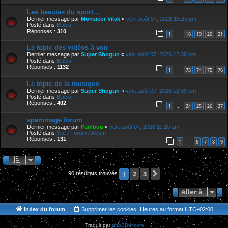
Les beautés du sport...
Dernier message par
Monsieur Vilak
«
ven. août 07, 2026 15:25 pm
Posté dans
Blabla
Réponses :
310
1
18
19
20
21
…
Le topic des vidéos à voir
Dernier message par
Super Shogun
«
ven. août 07, 2026 12:38 pm
Posté dans
Blabla
Réponses :
1132
1
73
74
75
76
…
Le topic de la musique
Dernier message par
Super Shogun
«
ven. août 07, 2026 12:09 pm
Posté dans
Blabla
Réponses :
402
1
24
25
26
27
…
spammage forum
Dernier message par
Pambou
«
ven. août 07, 2026 11:10 am
Posté dans
Site / Forum / Album
Réponses :
131
1
6
7
8
9
…
2
3
Suivante
1
90 résultats trouvés
Aller à
Index du forum
Supprimer les cookies
Heures au format
UTC+02:00
Traduit par
phpBB-fr.com