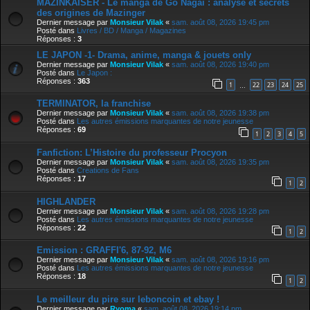
MAZINKAISER - Le manga de Go Nagai : analyse et secrets
des origines de Mazinger
Dernier message par
Monsieur Vilak
«
sam. août 08, 2026 19:45 pm
Posté dans
Livres / BD / Manga / Magazines
Réponses :
3
LE JAPON -1- Drama, anime, manga & jouets only
Dernier message par
Monsieur Vilak
«
sam. août 08, 2026 19:40 pm
Posté dans
Le Japon :
Réponses :
363
1
22
23
24
25
…
TERMINATOR, la franchise
Dernier message par
Monsieur Vilak
«
sam. août 08, 2026 19:38 pm
Posté dans
Les autres émissions marquantes de notre jeunesse
Réponses :
69
1
2
3
4
5
Fanfiction: L’Histoire du professeur Procyon
Dernier message par
Monsieur Vilak
«
sam. août 08, 2026 19:35 pm
Posté dans
Creations de Fans
Réponses :
17
1
2
HIGHLANDER
Dernier message par
Monsieur Vilak
«
sam. août 08, 2026 19:28 pm
Posté dans
Les autres émissions marquantes de notre jeunesse
Réponses :
22
1
2
Emission : GRAFFI'6, 87-92, M6
Dernier message par
Monsieur Vilak
«
sam. août 08, 2026 19:16 pm
Posté dans
Les autres émissions marquantes de notre jeunesse
Réponses :
18
1
2
Le meilleur du pire sur leboncoin et ebay !
Dernier message par
Ryoma
«
sam. août 08, 2026 19:14 pm