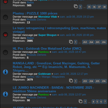
Posté dans
Blabla
Réponses :
565
1
35
36
37
38
…
Plastoy : PUZZLE 1000 pièces
Dernier message par
Monsieur Vilak
«
sam. août 08, 2026 19:13 pm
Posté dans
Produits Derives
Réponses :
13
Le topic retrogaming / retrocomputing (jeux, machines, matos
vintage)
Dernier message par
Super Shogun
«
sam. août 08, 2026 18:48 pm
Posté dans
Blabla
Réponses :
3985
1
263
264
265
266
…
HL Pro : Goldorak One Metalised Color (OMC)
Dernier message par
Pambou
«
sam. août 08, 2026 18:47 pm
Posté dans
Produits Derives
Réponses :
5
MANGA-LAND : Grendizer, Great Mazinger, Gaiking, Getter
Robot, Jeeg, etc *** Eiji Imamichi, M. Matsumoto, A.
Shigeru....
Dernier message par
Goldosan
«
sam. août 08, 2026 12:17 pm
Posté dans
Livres / BD / Manga / Magazines
Réponses :
3079
1
203
204
205
206
…
LE JUMBO MACHINDER - BANDAI - NOVEMBRE 2025 -
réédition 50ème anniversaire
Dernier message par
Pambou
«
sam. août 08, 2026 12:07 pm
Posté dans
Produits Derives
Réponses :
90
1
4
5
6
7
…