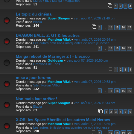
Posté dans
Livres / BD / Manga / Magazines
Réponses :
51
1
2
3
4
Le topic du cinéma
Dernier message par
Super Shogun
«
ven. août 07, 2026 21:49 pm
Posté dans
Blabla
Réponses :
244
1
14
15
16
17
…
DRAGON BALL, Z, GT & les autres
Dernier message par
Monsieur Vilak
«
ven. août 07, 2026 20:54 pm
Posté dans
Les autres émissions marquantes de notre jeunesse
Réponses :
241
1
14
15
16
17
…
Manga reboot de Mazinger Z ! - Elecoco
Dernier message par
Goldosan
«
ven. août 07, 2026 20:50 pm
Posté dans
Creations de Fans
Réponses :
51
1
2
3
4
mise a jour forums
Dernier message par
Monsieur Vilak
«
ven. août 07, 2026 19:53 pm
Posté dans
Site / Forum / Album
Réponses :
232
1
13
14
15
16
…
Non mais faut arrêter !
Dernier message par
Super Shogun
«
ven. août 07, 2026 19:33 pm
Posté dans
Blabla
Réponses :
83
1
2
3
4
5
6
X-OR, les Space Sheriffs et les autres Metal Heroes
Dernier message par
Monsieur Vilak
«
ven. août 07, 2026 15:55 pm
Posté dans
Les autres émissions marquantes de notre jeunesse
Réponses :
290
1
17
18
19
20
…