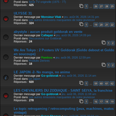
Posté dans
Série TV originelle (1975 - 77)
Réponses :
425
1
26
27
28
29
…
ULYSSE 31
Dernier message par
Monsieur Vilak
«
jeu. août 06, 2026 14:31 pm
Posté dans
Les autres émissions marquantes de notre jeunesse
Réponses :
324
1
19
20
21
22
…
abystyle : aucun produit goldorak en vente
Dernier message par
Callagan
«
jeu. août 06, 2026 14:09 pm
Posté dans
Discussions sur Goldorak
Réponses :
24
1
2
We Are Tokyo : 2 Posters UV Goldorak (Goldo debout et Goldo
en soucoupe)
Dernier message par
Pambou
«
jeu. août 06, 2026 12:59 pm
Posté dans
Produits Derives
Réponses :
18
1
2
LE JAPON -2- No manga, no anime
Dernier message par
Go-goldorak
«
jeu. août 06, 2026 11:14 am
Posté dans
Le Japon :
Réponses :
920
1
59
60
61
62
…
LES CHEVALIERS DU ZODIAQUE - SAINT SEIYA, la franchise
Dernier message par
Go-goldorak
«
jeu. août 06, 2026 11:08 am
Posté dans
Les autres émissions marquantes de notre jeunesse
Réponses :
278
1
16
17
18
19
…
Le topic retrogaming / retrocomputing (jeux, machines, matos
vintage)