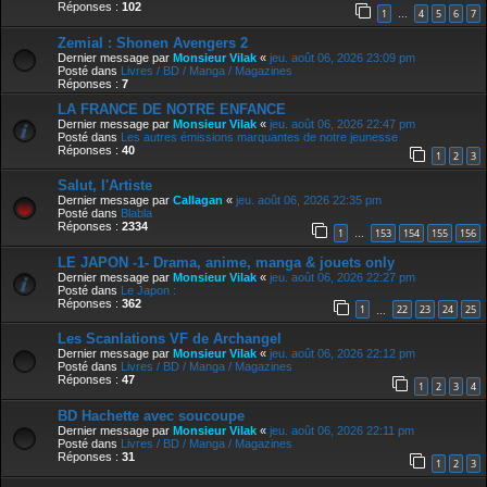
Réponses :
102
1
4
5
6
7
…
Zemial : Shonen Avengers 2
Dernier message par
Monsieur Vilak
«
jeu. août 06, 2026 23:09 pm
Posté dans
Livres / BD / Manga / Magazines
Réponses :
7
LA FRANCE DE NOTRE ENFANCE
Dernier message par
Monsieur Vilak
«
jeu. août 06, 2026 22:47 pm
Posté dans
Les autres émissions marquantes de notre jeunesse
Réponses :
40
1
2
3
Salut, l'Artiste
Dernier message par
Callagan
«
jeu. août 06, 2026 22:35 pm
Posté dans
Blabla
Réponses :
2334
1
153
154
155
156
…
LE JAPON -1- Drama, anime, manga & jouets only
Dernier message par
Monsieur Vilak
«
jeu. août 06, 2026 22:27 pm
Posté dans
Le Japon :
Réponses :
362
1
22
23
24
25
…
Les Scanlations VF de Archangel
Dernier message par
Monsieur Vilak
«
jeu. août 06, 2026 22:12 pm
Posté dans
Livres / BD / Manga / Magazines
Réponses :
47
1
2
3
4
BD Hachette avec soucoupe
Dernier message par
Monsieur Vilak
«
jeu. août 06, 2026 22:11 pm
Posté dans
Livres / BD / Manga / Magazines
Réponses :
31
1
2
3