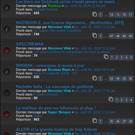
Les trucs sur Goldorak qu'on n'avait jamais vu avant.
Dernier message par
Pambou
«
jeu. août 06, 2026 21:58 pm
Posté dans
Produits Derives
Réponses :
243
1
14
15
16
17
…
MAZINGER Z, une licence légendaire... (Multimédia, 1972)
Dernier message par
Monsieur Vilak
«
jeu. août 06, 2026 21:19 pm
Posté dans
Go Nagai : Ses Autres Créations
Réponses :
744
1
47
48
49
50
…
SPECTREMAN
Dernier message par
Monsieur Vilak
«
jeu. août 06, 2026 21:12 pm
Posté dans
Les autres émissions marquantes de notre jeunesse
Réponses :
74
1
2
3
4
5
WIKIRAK : remarques & mises à jour
Dernier message par
Bouleau Blanc
«
jeu. août 06, 2026 18:14 pm
Posté dans
Série TV originelle (1975 - 77)
Réponses :
535
1
33
34
35
36
…
Hachette Italie : La soucoupe de goldorak
Dernier message par
Monsieur Vilak
«
jeu. août 06, 2026 17:56 pm
Posté dans
Produits Derives
Réponses :
50
1
2
3
4
Le meilleur du pire sur leboncoin et ebay !
Dernier message par
Super Shogun
«
jeu. août 06, 2026 17:13 pm
Posté dans
Blabla
Réponses :
563
1
35
36
37
38
…
ALCOR et la grande histoire de Koji Kabuto
Dernier message par
Monsieur Vilak
«
jeu. août 06, 2026 16:48 pm