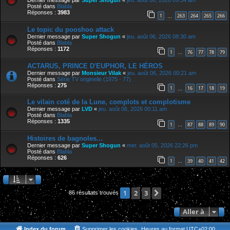
Dernier message par
Super Shogun
«
jeu. août 06, 2026 09:34 am
Posté dans
Blabla
Réponses :
3983
1
263
264
265
266
…
Le topic du pooshoo attack
Dernier message par
Super Shogun
«
jeu. août 06, 2026 08:30 am
Posté dans
Blabla
Réponses :
1172
1
76
77
78
79
…
ACTARUS, PRINCE D'EUPHOR, LE HÉROS
Dernier message par
Monsieur Vilak
«
jeu. août 06, 2026 00:21 am
Posté dans
Série TV originelle (1975 - 77)
Réponses :
275
1
16
17
18
19
…
Le vilain coté de la Lune, complots et complotisme
Dernier message par
LVD
«
jeu. août 06, 2026 00:11 am
Posté dans
Blabla
Réponses :
1335
1
87
88
89
90
…
Histoires de bagnoles...
Dernier message par
Super Shogun
«
mer. août 05, 2026 22:26 pm
Posté dans
Blabla
Réponses :
626
1
39
40
41
42
…
2
3
Suivante
1
86 résultats trouvés
Aller à
Index du forum
Supprimer les cookies
Heures au format
UTC+02:00