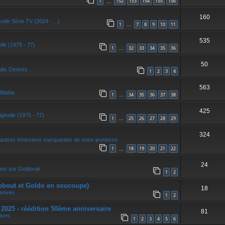
1
152
153
154
155
156
…
160
elle Série TV (2024 - ...)
1
7
8
9
10
11
…
535
elle (1975 - 77)
1
32
33
34
35
36
…
50
its Derives
1
2
3
4
563
Blabla
1
34
35
36
37
38
…
425
ginelle (1975 - 77)
1
25
26
27
28
29
…
324
autres émissions marquantes de notre jeunesse
1
18
19
20
21
22
…
24
ons sur Goldorak
1
2
ebout et Goldo en soucoupe)
18
erives
1
2
5 - réédition 50ème anniversaire
81
ives
1
2
3
4
5
6