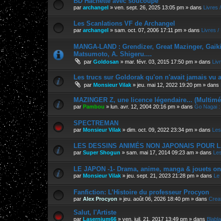
BD Hachette avec soucoupe
par
archangel
»
ven. sept. 26, 2025 13:05 pm
» dans
Livres 
Les Scanlations VF de Archangel
par
archangel
»
sam. oct. 07, 2006 17:11 pm
» dans
Livres 
MANGA-LAND : Grendizer, Great Mazinger, Gaiking
Matsumoto, A. Shigeru....
par
Goldosan
»
mar. févr. 03, 2015 17:50 pm
» dans
Liv
Les trucs sur Goldorak qu'on n'avait jamais vu a
par
Monsieur Vilak
»
jeu. mai 12, 2022 19:20 pm
» dans
MAZINGER Z, une licence légendaire... (Multimé
par
Pambou
»
lun. avr. 12, 2004 20:16 pm
» dans
Go Nagai :
SPECTREMAN
par
Monsieur Vilak
»
dim. oct. 09, 2022 23:34 pm
» dans
Les
LES DESSINS ANIMÉS NON JAPONAIS POUR L
par
Super Shogun
»
sam. mai 17, 2014 09:23 am
» dans
Les
LE JAPON -1- Drama, anime, manga & jouets on
par
Monsieur Vilak
»
jeu. sept. 21, 2023 21:28 pm
» dans
Le
Fanfiction: L’Histoire du professeur Procyon
par
Alex Procyon
»
jeu. août 06, 2026 18:40 pm
» dans
Crea
Salut, l'Artiste
par
Lasernium66
»
ven. juil. 21, 2017 13:49 pm
» dans
Blabla