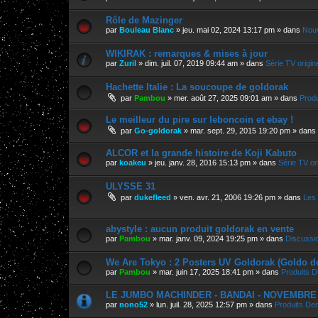
Rôle de Mazinger
par
Bouleau Blanc
»
jeu. mai 02, 2024 13:17 pm
» dans
Nouv
WIKIRAK : remarques & mises à jour
par
Zuril
»
dim. juil. 07, 2019 09:44 am
» dans
Série TV origin
Hachette Italie : La soucoupe de goldorak
par
Pambou
»
mer. août 27, 2025 09:01 am
» dans
Produ
Le meilleur du pire sur leboncoin et ebay !
par
Go-goldorak
»
mar. sept. 29, 2015 19:20 pm
» dans
ALCOR et la grande histoire de Koji Kabuto
par
koakeu
»
jeu. janv. 28, 2016 15:13 pm
» dans
Série TV ori
ULYSSE 31
par
dukefleed
»
ven. avr. 21, 2006 19:26 pm
» dans
Les 
abystyle : aucun produit goldorak en vente
par
Pambou
»
mar. janv. 09, 2024 19:25 pm
» dans
Discussi
We Are Tokyo : 2 Posters UV Goldorak (Goldo d
par
Pambou
»
mar. juin 17, 2025 18:41 pm
» dans
Produits D
LE JUMBO MACHINDER - BANDAI - NOVEMBRE 202
par
nono52
»
lun. juil. 28, 2025 12:57 pm
» dans
Produits Der