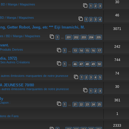
30
r
/ BD / Manga / Magazines
1
2
3
46
/ BD / Manga / Magazines
1
2
3
4
, Getter Robot, Jeeg, etc *** Eiji Imamichi, M.
3071
res / BD / Manga / Magazines
1
201
202
203
204
205
…
vant.
242
Produits Derives
1
13
14
15
16
17
…
dia, 1972)
744
 Ses Autres Créations
1
46
47
48
49
50
…
74
 autres émissions marquantes de notre jeunesse
1
2
3
4
5
A JEUNESSE 70/80
30
 autres émissions marquantes de notre jeunesse
1
2
3
ly
361
 Japon :
1
21
22
23
24
25
…
1
tions de Fans
2333