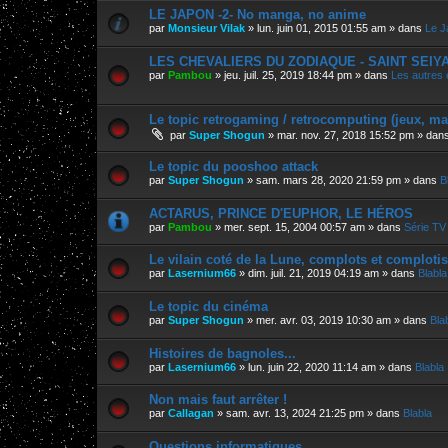
LE JAPON -2- No manga, no anime
par
Monsieur Vilak
»
lun. juin 01, 2015 01:55 am
» dans
Le J
LES CHEVALIERS DU ZODIAQUE - SAINT SEIYA, 
par
Pambou
»
jeu. juil. 25, 2019 18:44 pm
» dans
Les autres
Le topic retrogaming / retrocomputing (jeux, m
par
Super Shogun
»
mar. nov. 27, 2018 15:52 pm
» dan
Le topic du pooshoo attack
par
Super Shogun
»
sam. mars 28, 2020 21:59 pm
» dans
B
ACTARUS, PRINCE D'EUPHOR, LE HÉROS
par
Pambou
»
mer. sept. 15, 2004 00:57 am
» dans
Série TV 
Le vilain coté de la Lune, complots et comploti
par
Lasernium66
»
dim. juil. 21, 2019 04:19 am
» dans
Blabla
Le topic du cinéma
par
Super Shogun
»
mer. avr. 03, 2019 10:30 am
» dans
Bla
Histoires de bagnoles...
par
Lasernium66
»
lun. juin 22, 2020 11:14 am
» dans
Blabla
Non mais faut arrêter !
par
Callagan
»
sam. avr. 13, 2024 21:25 pm
» dans
Blabla
Questions informatiques