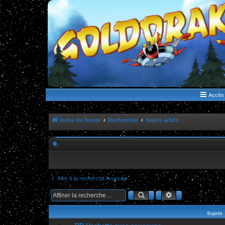
WWW.GOLDORAKGO.COM
le site de la Lune Rouge
Accès 
Index du forum
Rechercher
Sujets actifs
Aller à la recherche avancée
Rechercher
Recherche ava
Sujets