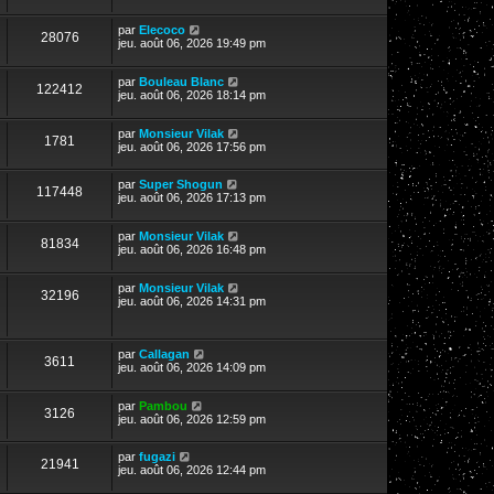
par
Elecoco
28076
jeu. août 06, 2026 19:49 pm
par
Bouleau Blanc
122412
jeu. août 06, 2026 18:14 pm
par
Monsieur Vilak
1781
jeu. août 06, 2026 17:56 pm
par
Super Shogun
117448
jeu. août 06, 2026 17:13 pm
par
Monsieur Vilak
81834
jeu. août 06, 2026 16:48 pm
par
Monsieur Vilak
32196
jeu. août 06, 2026 14:31 pm
par
Callagan
3611
jeu. août 06, 2026 14:09 pm
par
Pambou
3126
jeu. août 06, 2026 12:59 pm
par
fugazi
21941
jeu. août 06, 2026 12:44 pm