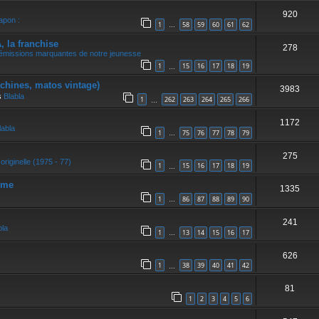
920
apon :
1
58
59
60
61
62
…
la franchise
278
 émissions marquantes de notre jeunesse
1
15
16
17
18
19
…
achines, matos vintage)
3983
s
Blabla
1
262
263
264
265
266
…
1172
labla
1
75
76
77
78
79
…
275
originelle (1975 - 77)
1
15
16
17
18
19
…
sme
1335
1
86
87
88
89
90
…
241
bla
1
13
14
15
16
17
…
626
1
38
39
40
41
42
…
81
1
2
3
4
5
6