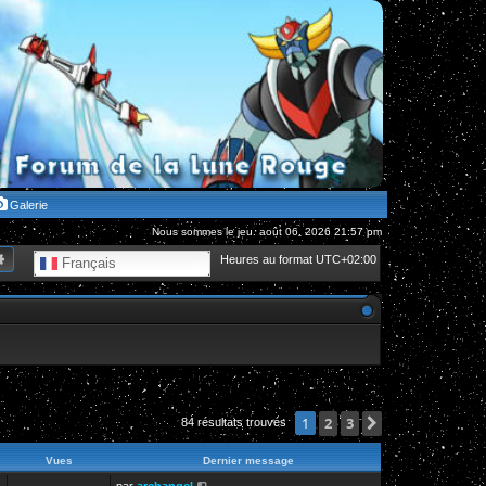
Galerie
Nous sommes le jeu. août 06, 2026 21:57 pm
hercher
Recherche avancée
Heures au format
UTC+02:00
Français
2
3
Suivante
1
84 résultats trouvés
Vues
Dernier message
par
archangel