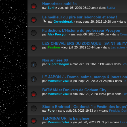
Humoristes oubliés
par
Zuril
»
ven. juin 05, 2020 08:10 am
» dans
Blabla
Le meilleur du pire sur leboncoin et ebay !
par
Go-goldorak
»
mar. sept. 29, 2015 19:20 pm
» dans
Fanfiction: L’Histoire du professeur Procyon
par
Alex Procyon
»
jeu. août 06, 2026 18:40 pm
» dans
Crea
LES CHEVALIERS DU ZODIAQUE - SAINT SEIYA, 
par
Pambou
»
jeu. juil. 25, 2019 18:44 pm
» dans
Les autres
Nos années 80
par
Super Shogun
»
mar. oct. 13, 2020 11:06 am
» dans
Les
LE JAPON -1- Drama, anime, manga & jouets on
par
Monsieur Vilak
»
jeu. sept. 21, 2023 21:28 pm
» dans
Le
BATMAN et l'univers de Gotham City
par
Monsieur Vilak
»
dim. nov. 22, 2020 16:57 pm
» dans
Les
Studio Endroad - Goldorak "le Festin des loups
par
Furo
»
sam. août 08, 2026 19:53 pm
» dans
Produits Der
TERMINATOR, la franchise
par
Monsieur Vilak
»
jeu. juil. 20, 2023 13:09 pm
» dans
Les 