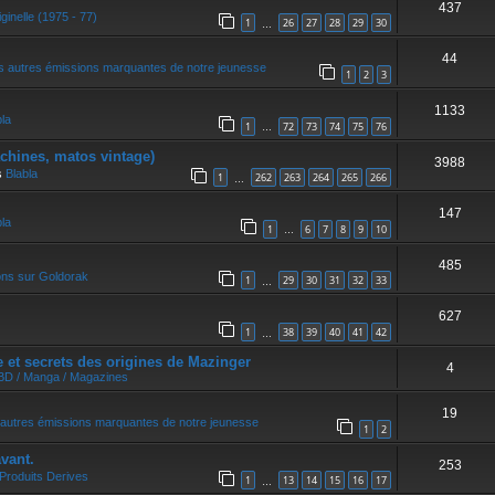
437
r
ginelle (1975 - 77)
1
26
27
28
29
30
…
44
s autres émissions marquantes de notre jeunesse
1
2
3
1133
bla
1
72
73
74
75
76
…
achines, matos vintage)
3988
s
Blabla
1
262
263
264
265
266
…
147
bla
1
6
7
8
9
10
…
485
ons sur Goldorak
1
29
30
31
32
33
…
627
1
38
39
40
41
42
…
et secrets des origines de Mazinger
4
 BD / Manga / Magazines
19
autres émissions marquantes de notre jeunesse
1
2
vant.
253
Produits Derives
1
13
14
15
16
17
…