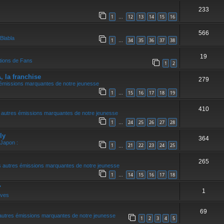
233
1
12
13
14
15
16
…
566
Blabla
1
34
35
36
37
38
…
19
tions de Fans
1
2
la franchise
279
 émissions marquantes de notre jeunesse
1
15
16
17
18
19
…
410
 autres émissions marquantes de notre jeunesse
1
24
25
26
27
28
…
ly
364
 Japon :
1
21
22
23
24
25
…
265
 autres émissions marquantes de notre jeunesse
1
14
15
16
17
18
…
"
1
ives
69
autres émissions marquantes de notre jeunesse
1
2
3
4
5