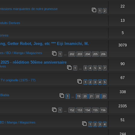
22
missions marquantes de notre jeunesse
1
2
13
oduits Derives
5
erives
, Getter Robot, Jeeg, etc *** Eiji Imamichi, M.
3079
res / BD / Manga / Magazines
1
202
203
204
205
206
…
5 - réédition 50ème anniversaire
90
ives
1
3
4
5
6
7
…
67
 TV originelle (1975 - 77)
1
2
3
4
5
338
s
Blabla
1
19
20
21
22
23
…
2335
1
152
153
154
155
156
…
51
/ BD / Manga / Magazines
1
2
3
4
244