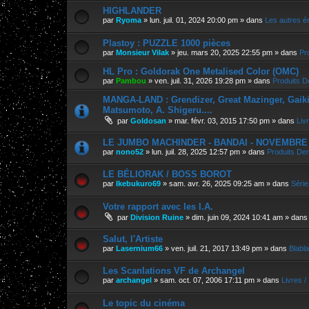
HIGHLANDER
par
Ryoma
»
lun. juil. 01, 2024 20:00 pm
» dans
Les autres é
Plastoy : PUZZLE 1000 pièces
par
Monsieur Vilak
»
jeu. mars 20, 2025 22:55 pm
» dans
Pr
HL Pro : Goldorak One Metalised Color (OMC)
par
Pambou
»
ven. juil. 31, 2026 19:28 pm
» dans
Produits D
MANGA-LAND : Grendizer, Great Mazinger, Gaiking
Matsumoto, A. Shigeru....
par
Goldosan
»
mar. févr. 03, 2015 17:50 pm
» dans
Liv
LE JUMBO MACHINDER - BANDAI - NOVEMBRE 202
par
nono52
»
lun. juil. 28, 2025 12:57 pm
» dans
Produits Der
LE BÉLIORAK / BOSS BOROT
par
Ikebukuro69
»
sam. avr. 26, 2025 09:25 am
» dans
Série
Votre rapport avec les I.A.
par
Division Ruine
»
dim. juin 09, 2024 10:41 am
» dan
Salut, l'Artiste
par
Lasernium66
»
ven. juil. 21, 2017 13:49 pm
» dans
Blabla
Les Scanlations VF de Archangel
par
archangel
»
sam. oct. 07, 2006 17:11 pm
» dans
Livres 
Le topic du cinéma