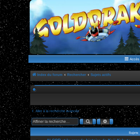
WWW.GOLDORAKGO.COM
le site de la Lune Rouge
Accès 
Index du forum
Rechercher
Sujets actifs
Aller à la recherche avancée
Rechercher
Recherche ava
Sujets