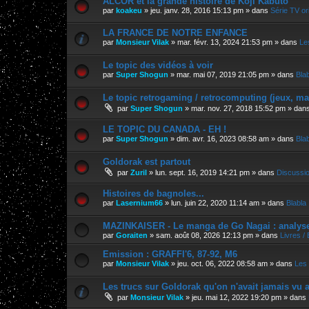
ALCOR et la grande histoire de Koji Kabuto
par
koakeu
»
jeu. janv. 28, 2016 15:13 pm
» dans
Série TV ori
LA FRANCE DE NOTRE ENFANCE
par
Monsieur Vilak
»
mar. févr. 13, 2024 21:53 pm
» dans
Le
Le topic des vidéos à voir
par
Super Shogun
»
mar. mai 07, 2019 21:05 pm
» dans
Bla
Le topic retrogaming / retrocomputing (jeux, m
par
Super Shogun
»
mar. nov. 27, 2018 15:52 pm
» dan
LE TOPIC DU CANADA - EH !
par
Super Shogun
»
dim. avr. 16, 2023 08:58 am
» dans
Bla
Goldorak est partout
par
Zuril
»
lun. sept. 16, 2019 14:21 pm
» dans
Discussi
Histoires de bagnoles...
par
Lasernium66
»
lun. juin 22, 2020 11:14 am
» dans
Blabla
MAZINKAISER - Le manga de Go Nagai : analyse 
par
Goraiten
»
sam. août 08, 2026 12:13 pm
» dans
Livres /
Emission : GRAFFI'6, 87-92, M6
par
Monsieur Vilak
»
jeu. oct. 06, 2022 08:58 am
» dans
Les 
Les trucs sur Goldorak qu'on n'avait jamais vu a
par
Monsieur Vilak
»
jeu. mai 12, 2022 19:20 pm
» dans