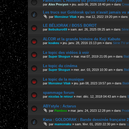
Fanfiction: L’Histoire du professeur Procyon
par
Alex Procyon
»
jeu. août 06, 2026 18:40 pm
» dans
Crea
Les trucs sur Goldorak qu'on n'avait jamais vu a
par
Monsieur Vilak
»
jeu. mai 12, 2022 19:20 pm
» dans
LE BÉLIORAK / BOSS BOROT
par
Ikebukuro69
»
sam. avr. 26, 2025 09:25 am
» dans
Série
ALCOR et la grande histoire de Koji Kabuto
par
koakeu
»
jeu. janv. 28, 2016 15:13 pm
» dans
Série TV ori
Le topic des vidéos à voir
par
Super Shogun
»
mar. mai 07, 2019 21:05 pm
» dans
Bla
Le topic du cinéma
par
Super Shogun
»
mer. avr. 03, 2019 10:30 am
» dans
Bla
Le topic de la musique
par
Monsieur Vilak
»
jeu. juin 08, 2023 19:57 pm
» dans
Blab
spammage forum
par
nicolas le retour
»
mer. déc. 12, 2018 04:43 am
» dans
S
ABYstyle : Actarus
par
Pambou
»
mar. janv. 24, 2023 12:28 pm
» dans
Prod
Kana : GOLDORAK : Bande dessinée française 2
par
mamonaku
»
sam. févr. 01, 2020 22:30 pm
» dans
L