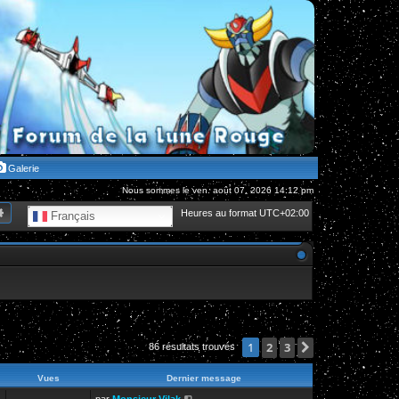
Galerie
Nous sommes le ven. août 07, 2026 14:12 pm
hercher
Recherche avancée
Heures au format
UTC+02:00
Français
2
3
Suivante
1
86 résultats trouvés
Vues
Dernier message
par
Monsieur Vilak