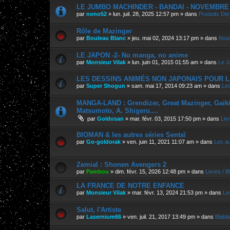
LE JUMBO MACHINDER - BANDAI - NOVEMBRE 202
par
nono52
»
lun. juil. 28, 2025 12:57 pm
» dans
Produits Der
Rôle de Mazinger
par
Bouleau Blanc
»
jeu. mai 02, 2024 13:17 pm
» dans
Nouv
LE JAPON -2- No manga, no anime
par
Monsieur Vilak
»
lun. juin 01, 2015 01:55 am
» dans
Le J
LES DESSINS ANIMÉS NON JAPONAIS POUR L
par
Super Shogun
»
sam. mai 17, 2014 09:23 am
» dans
Les
MANGA-LAND : Grendizer, Great Mazinger, Gaiking
Matsumoto, A. Shigeru....
par
Goldosan
»
mar. févr. 03, 2015 17:50 pm
» dans
Liv
BIOMAN & les autres séries Sentaï
par
Go-goldorak
»
ven. juin 11, 2021 11:07 am
» dans
Les a
Zemial : Shonen Avengers 2
par
Pambou
»
dim. févr. 15, 2026 12:48 pm
» dans
Livres / 
LA FRANCE DE NOTRE ENFANCE
par
Monsieur Vilak
»
mar. févr. 13, 2024 21:53 pm
» dans
Le
Salut, l'Artiste
par
Lasernium66
»
ven. juil. 21, 2017 13:49 pm
» dans
Blabla