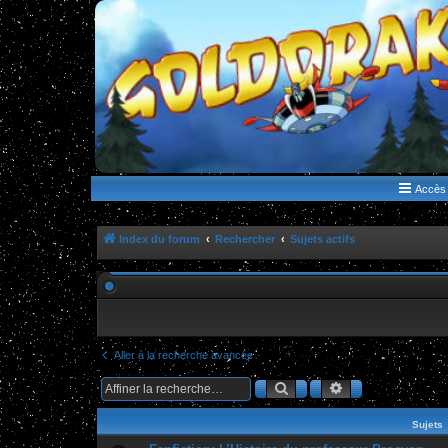
WWW.GOLDORAKGO.COM
le site de la Lune Rouge
Accès 
Index du forum
Rechercher
Sujets actifs
Aller à la recherche avancée
Rechercher
Recherche ava
Sujets