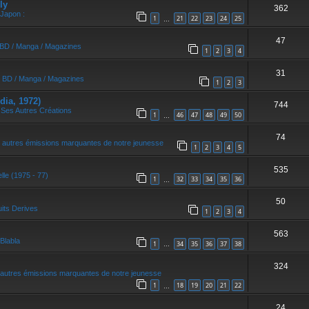
ly
362
 Japon :
1
21
22
23
24
25
…
47
/ BD / Manga / Magazines
1
2
3
4
31
/ BD / Manga / Magazines
1
2
3
dia, 1972)
744
 Ses Autres Créations
1
46
47
48
49
50
…
74
 autres émissions marquantes de notre jeunesse
1
2
3
4
5
535
elle (1975 - 77)
1
32
33
34
35
36
…
50
its Derives
1
2
3
4
563
Blabla
1
34
35
36
37
38
…
324
autres émissions marquantes de notre jeunesse
1
18
19
20
21
22
…
24