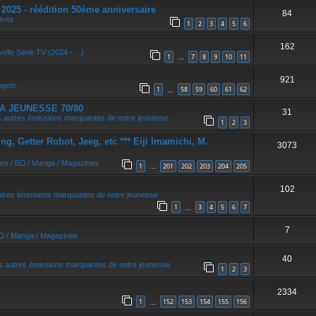
5 - réédition 50ème anniversaire
84
ives
1
2
3
4
5
6
162
elle Série TV (2024 - ...)
1
7
8
9
10
11
…
921
apon :
1
58
59
60
61
62
…
A JEUNESSE 70/80
31
 autres émissions marquantes de notre jeunesse
1
2
3
, Getter Robot, Jeeg, etc *** Eiji Imamichi, M.
3073
res / BD / Manga / Magazines
1
201
202
203
204
205
…
102
utres émissions marquantes de notre jeunesse
1
3
4
5
6
7
…
7
BD / Manga / Magazines
40
s autres émissions marquantes de notre jeunesse
1
2
3
2334
1
152
153
154
155
156
…