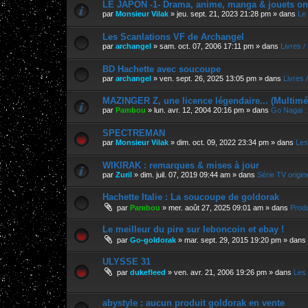
LE JAPON -1- Drama, anime, manga & jouets on
par
Monsieur Vilak
»
jeu. sept. 21, 2023 21:28 pm
» dans
Le
Les Scanlations VF de Archangel
par
archangel
»
sam. oct. 07, 2006 17:11 pm
» dans
Livres 
BD Hachette avec soucoupe
par
archangel
»
ven. sept. 26, 2025 13:05 pm
» dans
Livres 
MAZINGER Z, une licence légendaire... (Multimé
par
Pambou
»
lun. avr. 12, 2004 20:16 pm
» dans
Go Nagai :
SPECTREMAN
par
Monsieur Vilak
»
dim. oct. 09, 2022 23:34 pm
» dans
Les
WIKIRAK : remarques & mises à jour
par
Zuril
»
dim. juil. 07, 2019 09:44 am
» dans
Série TV origin
Hachette Italie : La soucoupe de goldorak
par
Pambou
»
mer. août 27, 2025 09:01 am
» dans
Produ
Le meilleur du pire sur leboncoin et ebay !
par
Go-goldorak
»
mar. sept. 29, 2015 19:20 pm
» dans
ULYSSE 31
par
dukefleed
»
ven. avr. 21, 2006 19:26 pm
» dans
Les 
abystyle : aucun produit goldorak en vente