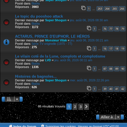
Dernier message par
Super Shogun
«
jeu. août 06, 2026 09:34 am
Posté dans
Blabla
Réponses :
3983
1
263
264
265
266
…
Le topic du pooshoo attack
Dernier message par
Super Shogun
«
jeu. août 06, 2026 08:30 am
Posté dans
Blabla
Réponses :
1172
1
76
77
78
79
…
ACTARUS, PRINCE D'EUPHOR, LE HÉROS
Dernier message par
Monsieur Vilak
«
jeu. août 06, 2026 00:21 am
Posté dans
Série TV originelle (1975 - 77)
Réponses :
275
1
16
17
18
19
…
Le vilain coté de la Lune, complots et complotisme
Dernier message par
LVD
«
jeu. août 06, 2026 00:11 am
Posté dans
Blabla
Réponses :
1335
1
87
88
89
90
…
Histoires de bagnoles...
Dernier message par
Super Shogun
«
mer. août 05, 2026 22:26 pm
Posté dans
Blabla
Réponses :
626
1
39
40
41
42
…
2
3
Suivante
1
86 résultats trouvés
Aller à
Index du forum
Supprimer les cookies
Heures au format
UTC+02:00