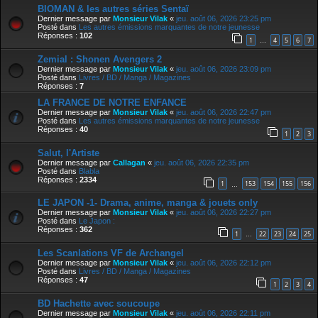
BIOMAN & les autres séries Sentaï
Dernier message par
Monsieur Vilak
«
jeu. août 06, 2026 23:25 pm
Posté dans
Les autres émissions marquantes de notre jeunesse
Réponses :
102
1
4
5
6
7
…
Zemial : Shonen Avengers 2
Dernier message par
Monsieur Vilak
«
jeu. août 06, 2026 23:09 pm
Posté dans
Livres / BD / Manga / Magazines
Réponses :
7
LA FRANCE DE NOTRE ENFANCE
Dernier message par
Monsieur Vilak
«
jeu. août 06, 2026 22:47 pm
Posté dans
Les autres émissions marquantes de notre jeunesse
Réponses :
40
1
2
3
Salut, l'Artiste
Dernier message par
Callagan
«
jeu. août 06, 2026 22:35 pm
Posté dans
Blabla
Réponses :
2334
1
153
154
155
156
…
LE JAPON -1- Drama, anime, manga & jouets only
Dernier message par
Monsieur Vilak
«
jeu. août 06, 2026 22:27 pm
Posté dans
Le Japon :
Réponses :
362
1
22
23
24
25
…
Les Scanlations VF de Archangel
Dernier message par
Monsieur Vilak
«
jeu. août 06, 2026 22:12 pm
Posté dans
Livres / BD / Manga / Magazines
Réponses :
47
1
2
3
4
BD Hachette avec soucoupe
Dernier message par
Monsieur Vilak
«
jeu. août 06, 2026 22:11 pm