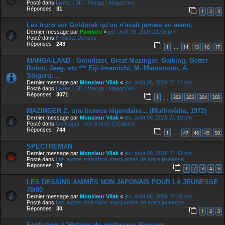
Posté dans
Livres / BD / Manga / Magazines
Réponses :
31
1
2
3
Les trucs sur Goldorak qu'on n'avait jamais vu avant.
Dernier message par
Pambou
«
jeu. août 06, 2026 21:58 pm
Posté dans
Produits Derives
Réponses :
243
1
14
15
16
17
…
MANGA-LAND : Grendizer, Great Mazinger, Gaiking, Getter
Robot, Jeeg, etc *** Eiji Imamichi, M. Matsumoto, A.
Shigeru....
Dernier message par
Monsieur Vilak
«
jeu. août 06, 2026 21:42 pm
Posté dans
Livres / BD / Manga / Magazines
Réponses :
3071
1
202
203
204
205
…
MAZINGER Z, une licence légendaire... (Multimédia, 1972)
Dernier message par
Monsieur Vilak
«
jeu. août 06, 2026 21:19 pm
Posté dans
Go Nagai : Ses Autres Créations
Réponses :
744
1
47
48
49
50
…
SPECTREMAN
Dernier message par
Monsieur Vilak
«
jeu. août 06, 2026 21:12 pm
Posté dans
Les autres émissions marquantes de notre jeunesse
Réponses :
74
1
2
3
4
5
LES DESSINS ANIMÉS NON JAPONAIS POUR LA JEUNESSE
70/80
Dernier message par
Monsieur Vilak
«
jeu. août 06, 2026 20:48 pm
Posté dans
Les autres émissions marquantes de notre jeunesse
Réponses :
30
1
2
3
Fanfiction: L’Histoire du professeur Procyon