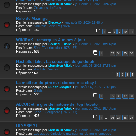
Dernier message par
Monsieur Vilak
«
jeu. août 06, 2026 20:45 pm
Posté dans
Creations de Fans
Réponses :
1
Rôle de Mazinger
Dernier message par
Elecoco
«
jeu. août 06, 2026 19:49 pm
Posté dans
Nouvelle Série TV (2024 - ...)
Réponses :
160
1
8
9
10
11
…
WIKIRAK : remarques & mises à jour
Dernier message par
Bouleau Blanc
«
jeu. août 06, 2026 18:14 pm
Posté dans
Série TV originelle (1975 - 77)
Réponses :
535
1
33
34
35
36
…
Hachette Italie : La soucoupe de goldorak
Dernier message par
Monsieur Vilak
«
jeu. août 06, 2026 17:56 pm
Posté dans
Produits Derives
Réponses :
50
1
2
3
4
Le meilleur du pire sur leboncoin et ebay !
Dernier message par
Super Shogun
«
jeu. août 06, 2026 17:13 pm
Posté dans
Blabla
Réponses :
563
1
35
36
37
38
…
ALCOR et la grande histoire de Koji Kabuto
Dernier message par
Monsieur Vilak
«
jeu. août 06, 2026 16:48 pm
Posté dans
Série TV originelle (1975 - 77)
Réponses :
425
1
26
27
28
29
…
ULYSSE 31
Dernier message par
Monsieur Vilak
«
jeu. août 06, 2026 14:31 pm
Posté dans
Les autres émissions marquantes de notre jeunesse