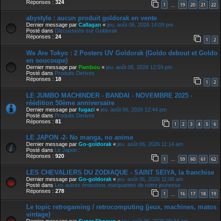
Réponses :
324
1
19
20
21
22
…
abystyle : aucun produit goldorak en vente
Dernier message par
Callagan
«
jeu. août 06, 2026 14:09 pm
Posté dans
Discussions sur Goldorak
Réponses :
24
1
2
We Are Tokyo : 2 Posters UV Goldorak (Goldo debout et Goldo
en soucoupe)
Dernier message par
Pambou
«
jeu. août 06, 2026 12:59 pm
Posté dans
Produits Derives
Réponses :
18
1
2
LE JUMBO MACHINDER - BANDAI - NOVEMBRE 2025 -
réédition 50ème anniversaire
Dernier message par
fugazi
«
jeu. août 06, 2026 12:44 pm
Posté dans
Produits Derives
Réponses :
81
1
2
3
4
5
6
LE JAPON -2- No manga, no anime
Dernier message par
Go-goldorak
«
jeu. août 06, 2026 11:14 am
Posté dans
Le Japon :
Réponses :
920
1
59
60
61
62
…
LES CHEVALIERS DU ZODIAQUE - SAINT SEIYA, la franchise
Dernier message par
Go-goldorak
«
jeu. août 06, 2026 11:08 am
Posté dans
Les autres émissions marquantes de notre jeunesse
Réponses :
278
1
16
17
18
19
…
Le topic retrogaming / retrocomputing (jeux, machines, matos
vintage)