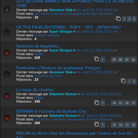
LES DESSINS ANIMÉS NON JAPONAIS POUR LA JEUNESSE
70/80
Dernier message par
Monsieur Vilak
«
lun. août 10, 2026 19:24 pm
Posté dans
Les autres émissions marquantes de notre jeunesse
Réponses :
32
1
2
3
LE TFO PA-60 (OVTERRE) - POPY - 70'S - JAPAN ONLY
Dernier message par
Super Shogun
«
lun. août 10, 2026 19:20 pm
Posté dans
Produits Derives
Réponses :
4
Histoires de bagnoles...
Dernier message par
Super Shogun
«
lun. août 10, 2026 19:14 pm
Posté dans
Blabla
Réponses :
628
1
39
40
41
42
…
Fanfiction: L’Histoire du professeur Procyon
Dernier message par
Monsieur Vilak
«
lun. août 10, 2026 18:57 pm
Posté dans
Creations de Fans
Réponses :
23
1
2
Le topic du cinéma
Dernier message par
Stéphane Dumas
«
lun. août 10, 2026 18:55 pm
Posté dans
Blabla
Réponses :
245
1
14
15
16
17
…
BATMAN et l'univers de Gotham City
Dernier message par
Stéphane Dumas
«
lun. août 10, 2026 18:48 pm
Posté dans
Les autres émissions marquantes de notre jeunesse
Réponses :
266
1
15
16
17
18
…
NOLAN ou Alcor chez les dinosaures, par l'auteur de San Ku
Kaï.