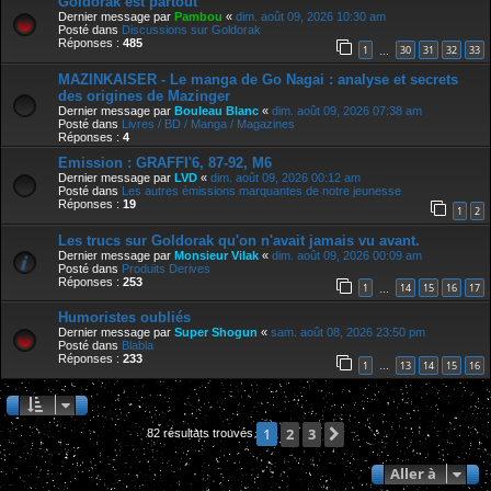
Goldorak est partout
Dernier message par
Pambou
«
dim. août 09, 2026 10:30 am
Posté dans
Discussions sur Goldorak
Réponses :
485
1
30
31
32
33
…
MAZINKAISER - Le manga de Go Nagai : analyse et secrets
des origines de Mazinger
Dernier message par
Bouleau Blanc
«
dim. août 09, 2026 07:38 am
Posté dans
Livres / BD / Manga / Magazines
Réponses :
4
Emission : GRAFFI'6, 87-92, M6
Dernier message par
LVD
«
dim. août 09, 2026 00:12 am
Posté dans
Les autres émissions marquantes de notre jeunesse
Réponses :
19
1
2
Les trucs sur Goldorak qu'on n'avait jamais vu avant.
Dernier message par
Monsieur Vilak
«
dim. août 09, 2026 00:09 am
Posté dans
Produits Derives
Réponses :
253
1
14
15
16
17
…
Humoristes oubliés
Dernier message par
Super Shogun
«
sam. août 08, 2026 23:50 pm
Posté dans
Blabla
Réponses :
233
1
13
14
15
16
…
2
3
Suivante
1
82 résultats trouvés
Aller à