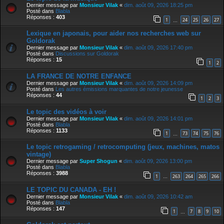
Dernier message par
Monsieur Vilak
«
dim. août 09, 2026 18:25 pm
Posté dans
Blabla
Réponses :
403
1
24
25
26
27
…
Lexique en japonais, pour aider nos recherches web sur
Goldorak
Dernier message par
Monsieur Vilak
«
dim. août 09, 2026 17:40 pm
Posté dans
Discussions sur Goldorak
Réponses :
15
1
2
LA FRANCE DE NOTRE ENFANCE
Dernier message par
Monsieur Vilak
«
dim. août 09, 2026 14:09 pm
Posté dans
Les autres émissions marquantes de notre jeunesse
Réponses :
44
1
2
3
Le topic des vidéos à voir
Dernier message par
Monsieur Vilak
«
dim. août 09, 2026 14:01 pm
Posté dans
Blabla
Réponses :
1133
1
73
74
75
76
…
Le topic retrogaming / retrocomputing (jeux, machines, matos
vintage)
Dernier message par
Super Shogun
«
dim. août 09, 2026 13:00 pm
Posté dans
Blabla
Réponses :
3988
1
263
264
265
266
…
LE TOPIC DU CANADA - EH !
Dernier message par
Monsieur Vilak
«
dim. août 09, 2026 10:42 am
Posté dans
Blabla
Réponses :
147
1
7
8
9
10
…