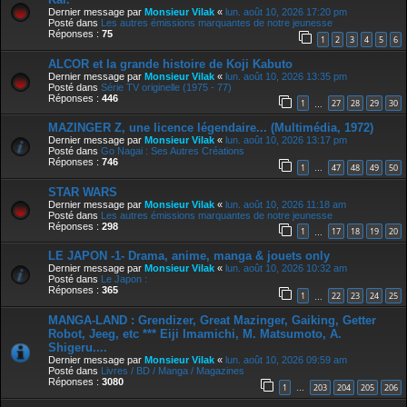
Dernier message par
Monsieur Vilak
«
lun. août 10, 2026 17:20 pm
Posté dans
Les autres émissions marquantes de notre jeunesse
Réponses :
75
1
2
3
4
5
6
ALCOR et la grande histoire de Koji Kabuto
Dernier message par
Monsieur Vilak
«
lun. août 10, 2026 13:35 pm
Posté dans
Série TV originelle (1975 - 77)
Réponses :
446
1
27
28
29
30
…
MAZINGER Z, une licence légendaire... (Multimédia, 1972)
Dernier message par
Monsieur Vilak
«
lun. août 10, 2026 13:17 pm
Posté dans
Go Nagai : Ses Autres Créations
Réponses :
746
1
47
48
49
50
…
STAR WARS
Dernier message par
Monsieur Vilak
«
lun. août 10, 2026 11:18 am
Posté dans
Les autres émissions marquantes de notre jeunesse
Réponses :
298
1
17
18
19
20
…
LE JAPON -1- Drama, anime, manga & jouets only
Dernier message par
Monsieur Vilak
«
lun. août 10, 2026 10:32 am
Posté dans
Le Japon :
Réponses :
365
1
22
23
24
25
…
MANGA-LAND : Grendizer, Great Mazinger, Gaiking, Getter
Robot, Jeeg, etc *** Eiji Imamichi, M. Matsumoto, A.
Shigeru....
Dernier message par
Monsieur Vilak
«
lun. août 10, 2026 09:59 am
Posté dans
Livres / BD / Manga / Magazines
Réponses :
3080
1
203
204
205
206
…