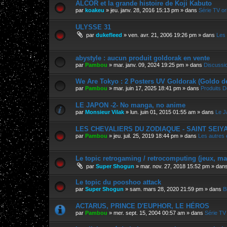
ALCOR et la grande histoire de Koji Kabuto
par
koakeu
»
jeu. janv. 28, 2016 15:13 pm
» dans
Série TV ori
ULYSSE 31
par
dukefleed
»
ven. avr. 21, 2006 19:26 pm
» dans
Les 
abystyle : aucun produit goldorak en vente
par
Pambou
»
mar. janv. 09, 2024 19:25 pm
» dans
Discussi
We Are Tokyo : 2 Posters UV Goldorak (Goldo d
par
Pambou
»
mar. juin 17, 2025 18:41 pm
» dans
Produits D
LE JAPON -2- No manga, no anime
par
Monsieur Vilak
»
lun. juin 01, 2015 01:55 am
» dans
Le J
LES CHEVALIERS DU ZODIAQUE - SAINT SEIYA, 
par
Pambou
»
jeu. juil. 25, 2019 18:44 pm
» dans
Les autres
Le topic retrogaming / retrocomputing (jeux, m
par
Super Shogun
»
mar. nov. 27, 2018 15:52 pm
» dan
Le topic du pooshoo attack
par
Super Shogun
»
sam. mars 28, 2020 21:59 pm
» dans
B
ACTARUS, PRINCE D'EUPHOR, LE HÉROS
par
Pambou
»
mer. sept. 15, 2004 00:57 am
» dans
Série TV 