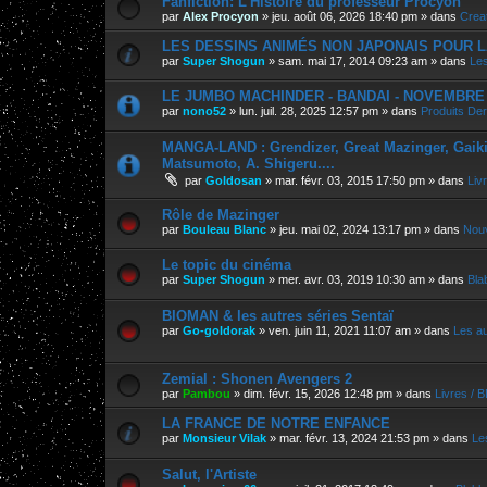
Fanfiction: L’Histoire du professeur Procyon
par
Alex Procyon
»
jeu. août 06, 2026 18:40 pm
» dans
Crea
LES DESSINS ANIMÉS NON JAPONAIS POUR L
par
Super Shogun
»
sam. mai 17, 2014 09:23 am
» dans
Les
LE JUMBO MACHINDER - BANDAI - NOVEMBRE 202
par
nono52
»
lun. juil. 28, 2025 12:57 pm
» dans
Produits Der
MANGA-LAND : Grendizer, Great Mazinger, Gaiking
Matsumoto, A. Shigeru....
par
Goldosan
»
mar. févr. 03, 2015 17:50 pm
» dans
Liv
Rôle de Mazinger
par
Bouleau Blanc
»
jeu. mai 02, 2024 13:17 pm
» dans
Nouv
Le topic du cinéma
par
Super Shogun
»
mer. avr. 03, 2019 10:30 am
» dans
Bla
BIOMAN & les autres séries Sentaï
par
Go-goldorak
»
ven. juin 11, 2021 11:07 am
» dans
Les a
Zemial : Shonen Avengers 2
par
Pambou
»
dim. févr. 15, 2026 12:48 pm
» dans
Livres / 
LA FRANCE DE NOTRE ENFANCE
par
Monsieur Vilak
»
mar. févr. 13, 2024 21:53 pm
» dans
Le
Salut, l'Artiste