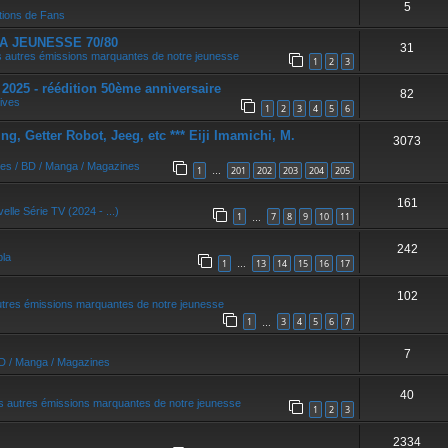
5
r
tions de Fans
A JEUNESSE 70/80
31
 autres émissions marquantes de notre jeunesse
1
2
3
5 - réédition 50ème anniversaire
82
ives
1
2
3
4
5
6
, Getter Robot, Jeeg, etc *** Eiji Imamichi, M.
3073
res / BD / Manga / Magazines
1
201
202
203
204
205
…
161
elle Série TV (2024 - ...)
1
7
8
9
10
11
…
242
bla
1
13
14
15
16
17
…
102
utres émissions marquantes de notre jeunesse
1
3
4
5
6
7
…
7
BD / Manga / Magazines
40
s autres émissions marquantes de notre jeunesse
1
2
3
2334