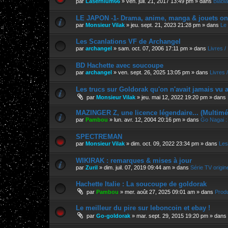
par
Lasernium66
»
ven. juil. 21, 2017 13:49 pm
» dans
Blabla
LE JAPON -1- Drama, anime, manga & jouets on
par
Monsieur Vilak
»
jeu. sept. 21, 2023 21:28 pm
» dans
Le
Les Scanlations VF de Archangel
par
archangel
»
sam. oct. 07, 2006 17:11 pm
» dans
Livres 
BD Hachette avec soucoupe
par
archangel
»
ven. sept. 26, 2025 13:05 pm
» dans
Livres 
Les trucs sur Goldorak qu'on n'avait jamais vu a
par
Monsieur Vilak
»
jeu. mai 12, 2022 19:20 pm
» dans
MAZINGER Z, une licence légendaire... (Multimé
par
Pambou
»
lun. avr. 12, 2004 20:16 pm
» dans
Go Nagai :
SPECTREMAN
par
Monsieur Vilak
»
dim. oct. 09, 2022 23:34 pm
» dans
Les
WIKIRAK : remarques & mises à jour
par
Zuril
»
dim. juil. 07, 2019 09:44 am
» dans
Série TV origin
Hachette Italie : La soucoupe de goldorak
par
Pambou
»
mer. août 27, 2025 09:01 am
» dans
Produ
Le meilleur du pire sur leboncoin et ebay !
par
Go-goldorak
»
mar. sept. 29, 2015 19:20 pm
» dans