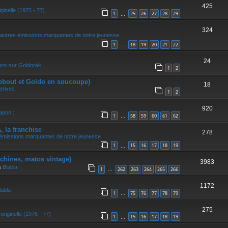
425
ginelle (1975 - 77)
1
25
26
27
28
29
…
324
autres émissions marquantes de notre jeunesse
1
18
19
20
21
22
…
24
ons sur Goldorak
1
2
ebout et Goldo en soucoupe)
18
erives
1
2
920
apon :
1
58
59
60
61
62
…
la franchise
278
 émissions marquantes de notre jeunesse
1
15
16
17
18
19
…
achines, matos vintage)
3983
s
Blabla
1
262
263
264
265
266
…
1172
labla
1
75
76
77
78
79
…
275
originelle (1975 - 77)
1
15
16
17
18
19
…