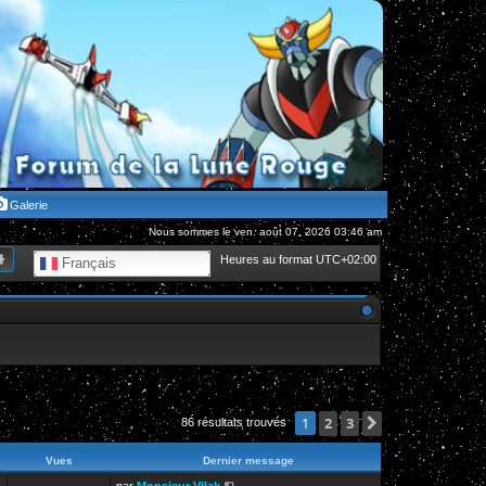
Galerie
Nous sommes le ven. août 07, 2026 03:46 am
hercher
Recherche avancée
Heures au format
UTC+02:00
Français
2
3
Suivante
1
86 résultats trouvés
Vues
Dernier message
par
Monsieur Vilak