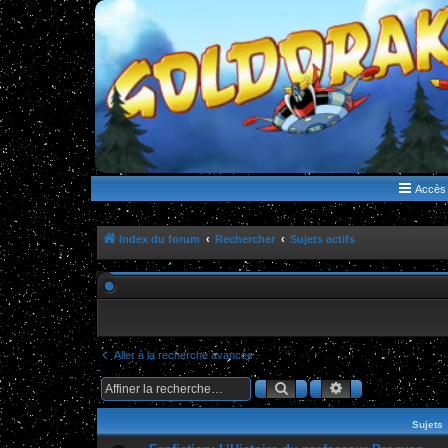
WWW.GOLDORAKGO.COM
le site de la Lune Rouge
Accès 
Index du forum
Rechercher
Sujets actifs
Aller à la recherche avancée
Rechercher
Recherche ava
Sujets