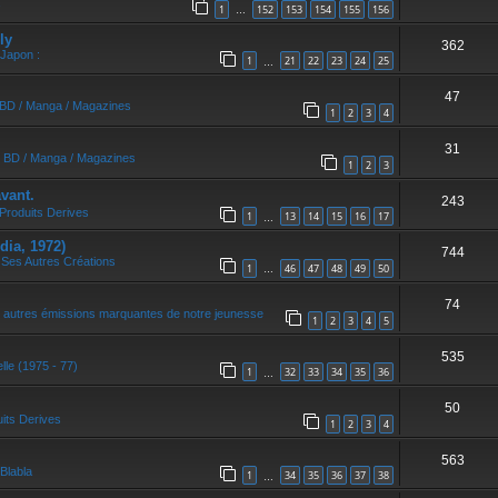
1
152
153
154
155
156
…
ly
362
 Japon :
1
21
22
23
24
25
…
47
/ BD / Manga / Magazines
1
2
3
4
31
/ BD / Manga / Magazines
1
2
3
vant.
243
Produits Derives
1
13
14
15
16
17
…
dia, 1972)
744
 Ses Autres Créations
1
46
47
48
49
50
…
74
 autres émissions marquantes de notre jeunesse
1
2
3
4
5
535
elle (1975 - 77)
1
32
33
34
35
36
…
50
its Derives
1
2
3
4
563
Blabla
1
34
35
36
37
38
…