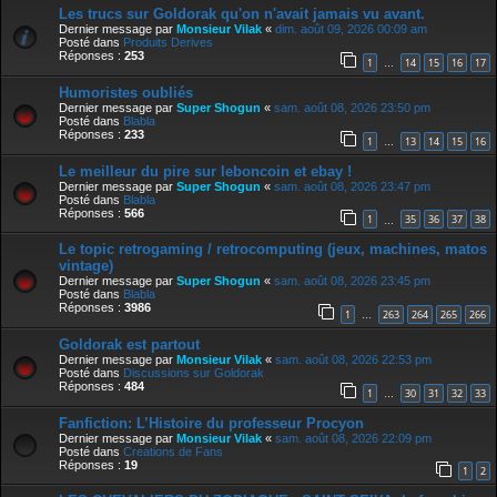
Les trucs sur Goldorak qu'on n'avait jamais vu avant.
Dernier message par
Monsieur Vilak
«
dim. août 09, 2026 00:09 am
Posté dans
Produits Derives
Réponses :
253
1
14
15
16
17
…
Humoristes oubliés
Dernier message par
Super Shogun
«
sam. août 08, 2026 23:50 pm
Posté dans
Blabla
Réponses :
233
1
13
14
15
16
…
Le meilleur du pire sur leboncoin et ebay !
Dernier message par
Super Shogun
«
sam. août 08, 2026 23:47 pm
Posté dans
Blabla
Réponses :
566
1
35
36
37
38
…
Le topic retrogaming / retrocomputing (jeux, machines, matos
vintage)
Dernier message par
Super Shogun
«
sam. août 08, 2026 23:45 pm
Posté dans
Blabla
Réponses :
3986
1
263
264
265
266
…
Goldorak est partout
Dernier message par
Monsieur Vilak
«
sam. août 08, 2026 22:53 pm
Posté dans
Discussions sur Goldorak
Réponses :
484
1
30
31
32
33
…
Fanfiction: L’Histoire du professeur Procyon
Dernier message par
Monsieur Vilak
«
sam. août 08, 2026 22:09 pm
Posté dans
Creations de Fans
Réponses :
19
1
2