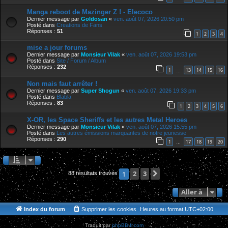
Manga reboot de Mazinger Z ! - Elecoco
Dernier message par
Goldosan
«
ven. août 07, 2026 20:50 pm
Posté dans
Creations de Fans
Réponses :
51
1
2
3
4
mise a jour forums
Dernier message par
Monsieur Vilak
«
ven. août 07, 2026 19:53 pm
Posté dans
Site / Forum / Album
Réponses :
232
1
13
14
15
16
…
Non mais faut arrêter !
Dernier message par
Super Shogun
«
ven. août 07, 2026 19:33 pm
Posté dans
Blabla
Réponses :
83
1
2
3
4
5
6
X-OR, les Space Sheriffs et les autres Metal Heroes
Dernier message par
Monsieur Vilak
«
ven. août 07, 2026 15:55 pm
Posté dans
Les autres émissions marquantes de notre jeunesse
Réponses :
290
1
17
18
19
20
…
2
3
Suivante
1
88 résultats trouvés
Aller à
Index du forum
Supprimer les cookies
Heures au format
UTC+02:00
Traduit par
phpBB-fr.com