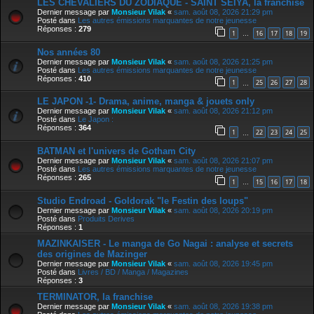
LES CHEVALIERS DU ZODIAQUE - SAINT SEIYA, la franchise
Dernier message par
Monsieur Vilak
«
sam. août 08, 2026 21:29 pm
Posté dans
Les autres émissions marquantes de notre jeunesse
Réponses :
279
1
16
17
18
19
…
Nos années 80
Dernier message par
Monsieur Vilak
«
sam. août 08, 2026 21:25 pm
Posté dans
Les autres émissions marquantes de notre jeunesse
Réponses :
410
1
25
26
27
28
…
LE JAPON -1- Drama, anime, manga & jouets only
Dernier message par
Monsieur Vilak
«
sam. août 08, 2026 21:12 pm
Posté dans
Le Japon :
Réponses :
364
1
22
23
24
25
…
BATMAN et l'univers de Gotham City
Dernier message par
Monsieur Vilak
«
sam. août 08, 2026 21:07 pm
Posté dans
Les autres émissions marquantes de notre jeunesse
Réponses :
265
1
15
16
17
18
…
Studio Endroad - Goldorak "le Festin des loups"
Dernier message par
Monsieur Vilak
«
sam. août 08, 2026 20:19 pm
Posté dans
Produits Derives
Réponses :
1
MAZINKAISER - Le manga de Go Nagai : analyse et secrets
des origines de Mazinger
Dernier message par
Monsieur Vilak
«
sam. août 08, 2026 19:45 pm
Posté dans
Livres / BD / Manga / Magazines
Réponses :
3
TERMINATOR, la franchise
Dernier message par
Monsieur Vilak
«
sam. août 08, 2026 19:38 pm