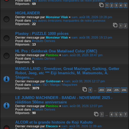
Posté dans
Les autres émissions marquantes de notre jeunesse
Réponses :
69
1
2
3
4
5
HIGHLANDER
Dernier message par
Monsieur Vilak
«
sam. août 08, 2026 19:28 pm
Posté dans
Les autres émissions marquantes de notre jeunesse
Réponses :
22
1
2
Plastoy : PUZZLE 1000 pièces
Dernier message par
Monsieur Vilak
«
sam. août 08, 2026 19:13 pm
Posté dans
Produits Derives
Réponses :
13
HL Pro : Goldorak One Metalised Color (OMC)
Dernier message par
Pambou
«
sam. août 08, 2026 18:47 pm
Posté dans
Produits Derives
Réponses :
5
MANGA-LAND : Grendizer, Great Mazinger, Gaiking, Getter
Robot, Jeeg, etc *** Eiji Imamichi, M. Matsumoto, A.
Shigeru....
Dernier message par
Goldosan
«
sam. août 08, 2026 12:17 pm
Posté dans
Livres / BD / Manga / Magazines
Réponses :
3079
1
203
204
205
206
…
LE JUMBO MACHINDER - BANDAI - NOVEMBRE 2025 -
réédition 50ème anniversaire
Dernier message par
Pambou
«
sam. août 08, 2026 12:07 pm
Posté dans
Produits Derives
Réponses :
90
1
4
5
6
7
…
ALCOR et la grande histoire de Koji Kabuto
Dernier message par
Elecoco
«
sam. août 08, 2026 11:09 am