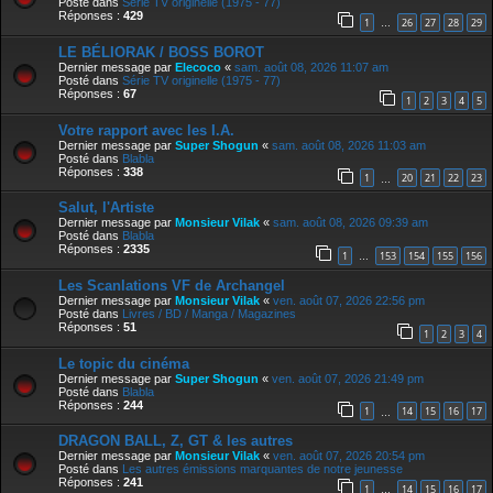
Posté dans
Série TV originelle (1975 - 77)
Réponses :
429
1
26
27
28
29
…
LE BÉLIORAK / BOSS BOROT
Dernier message par
Elecoco
«
sam. août 08, 2026 11:07 am
Posté dans
Série TV originelle (1975 - 77)
Réponses :
67
1
2
3
4
5
Votre rapport avec les I.A.
Dernier message par
Super Shogun
«
sam. août 08, 2026 11:03 am
Posté dans
Blabla
Réponses :
338
1
20
21
22
23
…
Salut, l'Artiste
Dernier message par
Monsieur Vilak
«
sam. août 08, 2026 09:39 am
Posté dans
Blabla
Réponses :
2335
1
153
154
155
156
…
Les Scanlations VF de Archangel
Dernier message par
Monsieur Vilak
«
ven. août 07, 2026 22:56 pm
Posté dans
Livres / BD / Manga / Magazines
Réponses :
51
1
2
3
4
Le topic du cinéma
Dernier message par
Super Shogun
«
ven. août 07, 2026 21:49 pm
Posté dans
Blabla
Réponses :
244
1
14
15
16
17
…
DRAGON BALL, Z, GT & les autres
Dernier message par
Monsieur Vilak
«
ven. août 07, 2026 20:54 pm
Posté dans
Les autres émissions marquantes de notre jeunesse
Réponses :
241
1
14
15
16
17
…