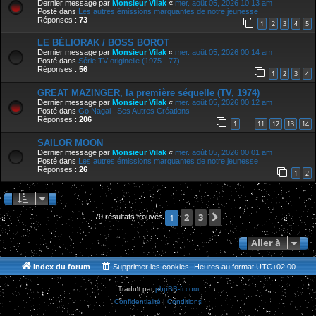
Dernier message par
Monsieur Vilak
«
mer. août 05, 2026 10:13 am
Posté dans
Les autres émissions marquantes de notre jeunesse
Réponses :
73
1
2
3
4
5
LE BÉLIORAK / BOSS BOROT
Dernier message par
Monsieur Vilak
«
mer. août 05, 2026 00:14 am
Posté dans
Série TV originelle (1975 - 77)
Réponses :
56
1
2
3
4
GREAT MAZINGER, la première séquelle (TV, 1974)
Dernier message par
Monsieur Vilak
«
mer. août 05, 2026 00:12 am
Posté dans
Go Nagai : Ses Autres Créations
Réponses :
206
1
11
12
13
14
…
SAILOR MOON
Dernier message par
Monsieur Vilak
«
mer. août 05, 2026 00:01 am
Posté dans
Les autres émissions marquantes de notre jeunesse
Réponses :
26
1
2
2
3
Suivante
1
79 résultats trouvés
Aller à
Index du forum
Supprimer les cookies
Heures au format
UTC+02:00
Traduit par
phpBB-fr.com
Confidentialité
|
Conditions