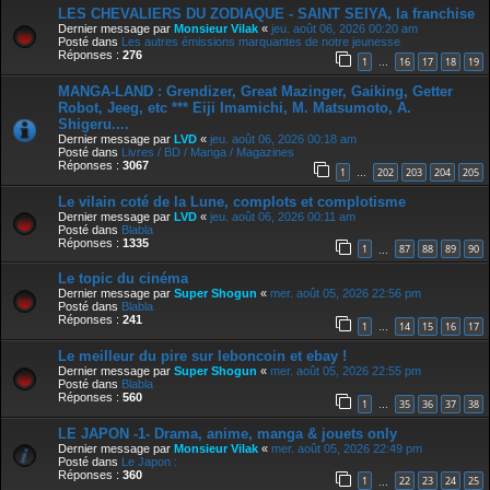
LES CHEVALIERS DU ZODIAQUE - SAINT SEIYA, la franchise
Dernier message par
Monsieur Vilak
«
jeu. août 06, 2026 00:20 am
Posté dans
Les autres émissions marquantes de notre jeunesse
Réponses :
276
1
16
17
18
19
…
MANGA-LAND : Grendizer, Great Mazinger, Gaiking, Getter
Robot, Jeeg, etc *** Eiji Imamichi, M. Matsumoto, A.
Shigeru....
Dernier message par
LVD
«
jeu. août 06, 2026 00:18 am
Posté dans
Livres / BD / Manga / Magazines
Réponses :
3067
1
202
203
204
205
…
Le vilain coté de la Lune, complots et complotisme
Dernier message par
LVD
«
jeu. août 06, 2026 00:11 am
Posté dans
Blabla
Réponses :
1335
1
87
88
89
90
…
Le topic du cinéma
Dernier message par
Super Shogun
«
mer. août 05, 2026 22:56 pm
Posté dans
Blabla
Réponses :
241
1
14
15
16
17
…
Le meilleur du pire sur leboncoin et ebay !
Dernier message par
Super Shogun
«
mer. août 05, 2026 22:55 pm
Posté dans
Blabla
Réponses :
560
1
35
36
37
38
…
LE JAPON -1- Drama, anime, manga & jouets only
Dernier message par
Monsieur Vilak
«
mer. août 05, 2026 22:49 pm
Posté dans
Le Japon :
Réponses :
360
1
22
23
24
25
…