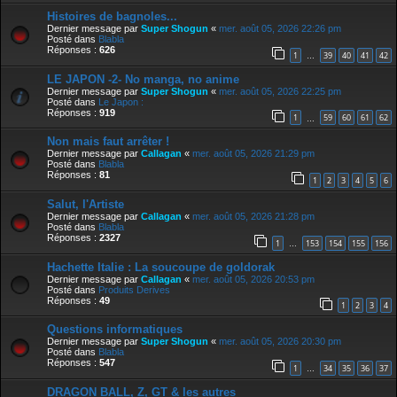
Histoires de bagnoles...
Dernier message par
Super Shogun
«
mer. août 05, 2026 22:26 pm
Posté dans
Blabla
Réponses :
626
1
39
40
41
42
…
LE JAPON -2- No manga, no anime
Dernier message par
Super Shogun
«
mer. août 05, 2026 22:25 pm
Posté dans
Le Japon :
Réponses :
919
1
59
60
61
62
…
Non mais faut arrêter !
Dernier message par
Callagan
«
mer. août 05, 2026 21:29 pm
Posté dans
Blabla
Réponses :
81
1
2
3
4
5
6
Salut, l'Artiste
Dernier message par
Callagan
«
mer. août 05, 2026 21:28 pm
Posté dans
Blabla
Réponses :
2327
1
153
154
155
156
…
Hachette Italie : La soucoupe de goldorak
Dernier message par
Callagan
«
mer. août 05, 2026 20:53 pm
Posté dans
Produits Derives
Réponses :
49
1
2
3
4
Questions informatiques
Dernier message par
Super Shogun
«
mer. août 05, 2026 20:30 pm
Posté dans
Blabla
Réponses :
547
1
34
35
36
37
…
DRAGON BALL, Z, GT & les autres