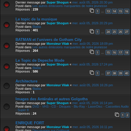
Dernier message par
Super Shogun
«
mer. août 05, 2026 20:30 pm
Posté dans
Les autres émissions marquantes de notre jeunesse
Réponses :
239
1
13
14
15
16
…
Le topic de la musique
Dernier message par
Super Shogun
«
mer. août 05, 2026 20:29 pm
Posté dans
Blabla
Réponses :
401
1
24
25
26
27
…
BATMAN et l'univers de Gotham City
Dernier message par
Monsieur Vilak
«
mer. août 05, 2026 18:09 pm
Posté dans
Les autres émissions marquantes de notre jeunesse
Réponses :
264
1
15
16
17
18
…
Le Topic de Depeche Mode
Dernier message par
Super Shogun
«
mer. août 05, 2026 17:24 pm
Posté dans
Blabla
Réponses :
586
1
37
38
39
40
…
Architecture
Dernier message par
Monsieur Vilak
«
mer. août 05, 2026 16:26 pm
Posté dans
Blabla
Réponses :
1
Images des Antéraks et autres Golgoths
Dernier message par
Super Shogun
«
mer. août 05, 2026 16:14 pm
Posté dans
DVD - VHS - CD - Disques - Blu-Ray - LaserDisc - Cassettes Audio
- Super 8
Réponses :
24
1
2
ENRIQUE FORT
Dernier message par
Monsieur Vilak
«
mer. août 05, 2026 16:11 pm
Posté dans
Discussions sur Goldorak