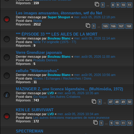
Réponses :
159
1
8
9
10
11
…
Les images amusantes, étonnantes, wtf du Net
Dernier message par
Super Shogun
«
mer. août 05, 2026 12:18 pm
Posté dans
Blabla
Réponses :
2512
1
165
166
167
168
…
*** ÉPISODE 33 *** LES AILES DE LA MORT
Dernier message par
Bouleau Blanc
«
mer. août 05, 2026 11:14 am
Posté dans
Série TV originelle (1975 - 77)
Réponses :
9
Verre Grendizer japonais
Dernier message par
Bouleau Blanc
«
mer. août 05, 2026 11:00 am
Posté dans
Produits Derives
Réponses :
5
cellulo "Métamorphos"
Dernier message par
Bouleau Blanc
«
mer. août 05, 2026 10:56 am
Posté dans
Ventes / Echanges / Recherches / Dons
Réponses :
11
MAZINGER Z, une licence légendaire... (Multimédia, 1972)
Dernier message par
LVD
«
mer. août 05, 2026 10:35 am
Posté dans
Go Nagai : Ses Autres Créations
Réponses :
743
1
47
48
49
50
…
KEN LE SURVIVANT
Dernier message par
LVD
«
mer. août 05, 2026 10:34 am
Posté dans
Les autres émissions marquantes de notre jeunesse
Réponses :
172
1
9
10
11
12
…
SPECTREMAN