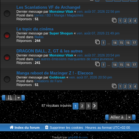
Les Scanlations VF de Archangel
Dernier message par
Monsieur Vilak
«
ven. août 07, 2026 22:56 pm
Posté dans
Livres / BD / Manga / Magazines
Réponses :
51
1
2
3
4
Le topic du cinéma
Dernier message par
Super Shogun
«
ven. août 07, 2026 21:49 pm
Posté dans
Blabla
Réponses :
244
1
14
15
16
17
…
DRAGON BALL, Z, GT & les autres
Dernier message par
Monsieur Vilak
«
ven. août 07, 2026 20:54 pm
Posté dans
Les autres émissions marquantes de notre jeunesse
Réponses :
241
1
14
15
16
17
…
Manga reboot de Mazinger Z ! - Elecoco
Dernier message par
Goldosan
«
ven. août 07, 2026 20:50 pm
Posté dans
Creations de Fans
Réponses :
51
1
2
3
4
2
3
Suivante
1
87 résultats trouvés
Aller à
Index du forum
Supprimer les cookies
Heures au format
UTC+02:00
Traduit par
phpBB-fr.com