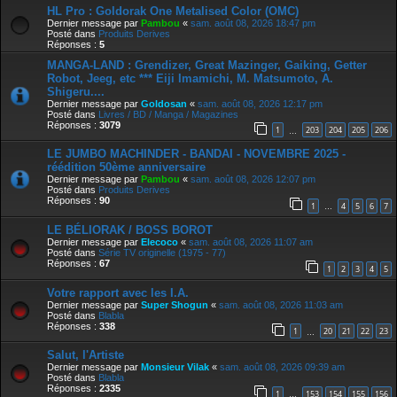
HL Pro : Goldorak One Metalised Color (OMC)
Dernier message par
Pambou
«
sam. août 08, 2026 18:47 pm
Posté dans
Produits Derives
Réponses :
5
MANGA-LAND : Grendizer, Great Mazinger, Gaiking, Getter
Robot, Jeeg, etc *** Eiji Imamichi, M. Matsumoto, A.
Shigeru....
Dernier message par
Goldosan
«
sam. août 08, 2026 12:17 pm
Posté dans
Livres / BD / Manga / Magazines
Réponses :
3079
1
203
204
205
206
…
LE JUMBO MACHINDER - BANDAI - NOVEMBRE 2025 -
réédition 50ème anniversaire
Dernier message par
Pambou
«
sam. août 08, 2026 12:07 pm
Posté dans
Produits Derives
Réponses :
90
1
4
5
6
7
…
LE BÉLIORAK / BOSS BOROT
Dernier message par
Elecoco
«
sam. août 08, 2026 11:07 am
Posté dans
Série TV originelle (1975 - 77)
Réponses :
67
1
2
3
4
5
Votre rapport avec les I.A.
Dernier message par
Super Shogun
«
sam. août 08, 2026 11:03 am
Posté dans
Blabla
Réponses :
338
1
20
21
22
23
…
Salut, l'Artiste
Dernier message par
Monsieur Vilak
«
sam. août 08, 2026 09:39 am
Posté dans
Blabla
Réponses :
2335
1
153
154
155
156
…