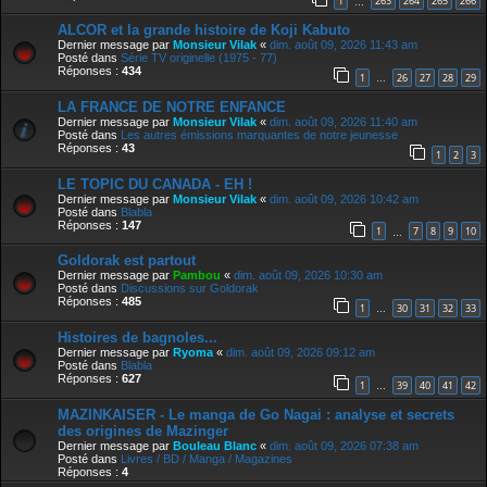
1
263
264
265
266
…
ALCOR et la grande histoire de Koji Kabuto
Dernier message par
Monsieur Vilak
«
dim. août 09, 2026 11:43 am
Posté dans
Série TV originelle (1975 - 77)
Réponses :
434
1
26
27
28
29
…
LA FRANCE DE NOTRE ENFANCE
Dernier message par
Monsieur Vilak
«
dim. août 09, 2026 11:40 am
Posté dans
Les autres émissions marquantes de notre jeunesse
Réponses :
43
1
2
3
LE TOPIC DU CANADA - EH !
Dernier message par
Monsieur Vilak
«
dim. août 09, 2026 10:42 am
Posté dans
Blabla
Réponses :
147
1
7
8
9
10
…
Goldorak est partout
Dernier message par
Pambou
«
dim. août 09, 2026 10:30 am
Posté dans
Discussions sur Goldorak
Réponses :
485
1
30
31
32
33
…
Histoires de bagnoles...
Dernier message par
Ryoma
«
dim. août 09, 2026 09:12 am
Posté dans
Blabla
Réponses :
627
1
39
40
41
42
…
MAZINKAISER - Le manga de Go Nagai : analyse et secrets
des origines de Mazinger
Dernier message par
Bouleau Blanc
«
dim. août 09, 2026 07:38 am
Posté dans
Livres / BD / Manga / Magazines
Réponses :
4