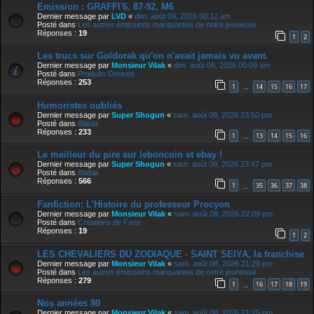
Emission : GRAFFI'6, 87-92, M6
Dernier message par
LVD
«
dim. août 09, 2026 00:12 am
Posté dans
Les autres émissions marquantes de notre jeunesse
Réponses :
19
1
2
Les trucs sur Goldorak qu'on n'avait jamais vu avant.
Dernier message par
Monsieur Vilak
«
dim. août 09, 2026 00:09 am
Posté dans
Produits Derives
Réponses :
253
1
14
15
16
17
…
Humoristes oubliés
Dernier message par
Super Shogun
«
sam. août 08, 2026 23:50 pm
Posté dans
Blabla
Réponses :
233
1
13
14
15
16
…
Le meilleur du pire sur leboncoin et ebay !
Dernier message par
Super Shogun
«
sam. août 08, 2026 23:47 pm
Posté dans
Blabla
Réponses :
566
1
35
36
37
38
…
Fanfiction: L’Histoire du professeur Procyon
Dernier message par
Monsieur Vilak
«
sam. août 08, 2026 22:09 pm
Posté dans
Creations de Fans
Réponses :
19
1
2
LES CHEVALIERS DU ZODIAQUE - SAINT SEIYA, la franchise
Dernier message par
Monsieur Vilak
«
sam. août 08, 2026 21:29 pm
Posté dans
Les autres émissions marquantes de notre jeunesse
Réponses :
279
1
16
17
18
19
…
Nos années 80
Dernier message par
Monsieur Vilak
«
sam. août 08, 2026 21:25 pm