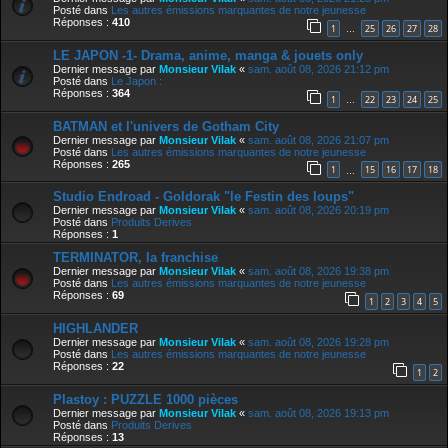
Posté dans
Les autres émissions marquantes de notre jeunesse
Réponses :
410
1
25
26
27
28
…
LE JAPON -1- Drama, anime, manga & jouets only
Dernier message par
Monsieur Vilak
«
sam. août 08, 2026 21:12 pm
Posté dans
Le Japon :
Réponses :
364
1
22
23
24
25
…
BATMAN et l'univers de Gotham City
Dernier message par
Monsieur Vilak
«
sam. août 08, 2026 21:07 pm
Posté dans
Les autres émissions marquantes de notre jeunesse
Réponses :
265
1
15
16
17
18
…
Studio Endroad - Goldorak "le Festin des loups"
Dernier message par
Monsieur Vilak
«
sam. août 08, 2026 20:19 pm
Posté dans
Produits Derives
Réponses :
1
TERMINATOR, la franchise
Dernier message par
Monsieur Vilak
«
sam. août 08, 2026 19:38 pm
Posté dans
Les autres émissions marquantes de notre jeunesse
Réponses :
69
1
2
3
4
5
HIGHLANDER
Dernier message par
Monsieur Vilak
«
sam. août 08, 2026 19:28 pm
Posté dans
Les autres émissions marquantes de notre jeunesse
Réponses :
22
1
2
Plastoy : PUZZLE 1000 pièces
Dernier message par
Monsieur Vilak
«
sam. août 08, 2026 19:13 pm
Posté dans
Produits Derives
Réponses :
13