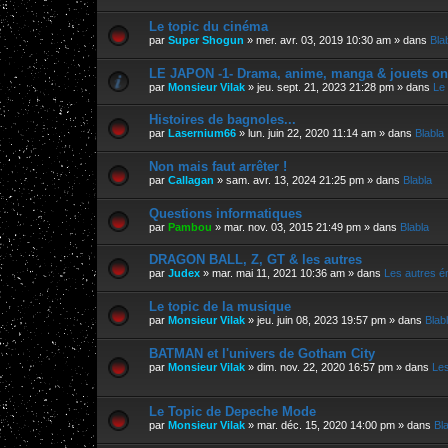
Le topic du cinéma
par
Super Shogun
»
mer. avr. 03, 2019 10:30 am
» dans
Bla
LE JAPON -1- Drama, anime, manga & jouets on
par
Monsieur Vilak
»
jeu. sept. 21, 2023 21:28 pm
» dans
Le
Histoires de bagnoles...
par
Lasernium66
»
lun. juin 22, 2020 11:14 am
» dans
Blabla
Non mais faut arrêter !
par
Callagan
»
sam. avr. 13, 2024 21:25 pm
» dans
Blabla
Questions informatiques
par
Pambou
»
mar. nov. 03, 2015 21:49 pm
» dans
Blabla
DRAGON BALL, Z, GT & les autres
par
Judex
»
mar. mai 11, 2021 10:36 am
» dans
Les autres é
Le topic de la musique
par
Monsieur Vilak
»
jeu. juin 08, 2023 19:57 pm
» dans
Blab
BATMAN et l'univers de Gotham City
par
Monsieur Vilak
»
dim. nov. 22, 2020 16:57 pm
» dans
Les
Le Topic de Depeche Mode
par
Monsieur Vilak
»
mar. déc. 15, 2020 14:00 pm
» dans
Bl