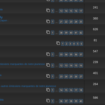
…
241
bla
1
13
14
15
16
17
…
ly
360
 Japon :
1
21
22
23
24
25
…
626
1
38
39
40
41
42
…
81
1
2
3
4
5
6
547
1
33
34
35
36
37
…
239
missions marquantes de notre jeunesse
1
12
13
14
15
16
…
401
la
1
23
24
25
26
27
…
264
 autres émissions marquantes de notre jeunesse
1
14
15
16
17
18
…
586
abla
1
36
37
38
39
40
…