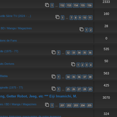
2333
r
1
152
153
154
155
156
…
160
elle Série TV (2024 - ...)
1
7
8
9
10
11
…
28
/ BD / Manga / Magazines
1
2
0
tions de Fans
535
elle (1975 - 77)
1
32
33
34
35
36
…
50
its Derives
1
2
3
4
563
Blabla
1
34
35
36
37
38
…
425
ginelle (1975 - 77)
1
25
26
27
28
29
…
, Getter Robot, Jeeg, etc *** Eiji Imamichi, M.
3070
res / BD / Manga / Magazines
1
201
202
203
204
205
…
324
autres émissions marquantes de notre jeunesse