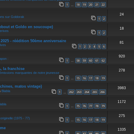
1
18
19
20
21
22
…
24
ons sur Goldorak
1
2
ebout et Goldo en soucoupe)
18
erives
1
2
5 - réédition 50ème anniversaire
81
ives
1
2
3
4
5
6
920
apon :
1
58
59
60
61
62
…
la franchise
278
 émissions marquantes de notre jeunesse
1
15
16
17
18
19
…
achines, matos vintage)
3983
s
Blabla
1
262
263
264
265
266
…
1172
labla
1
75
76
77
78
79
…
275
originelle (1975 - 77)
1
15
16
17
18
19
…
sme
1335
1
86
87
88
89
90