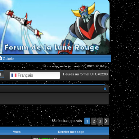
Galerie
Nous sommes le jeu. août 06, 2026 20:04 pm
hercher
Recherche avancée
Heures au format
UTC+02:00
Français
2
3
Suivante
1
85 résultats trouvés
Vues
Dernier message
par
Pambou