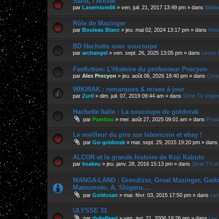
Salut, l'Artiste
par
Lasernium66
»
ven. juil. 21, 2017 13:49 pm
» dans
Blabla
Rôle de Mazinger
par
Bouleau Blanc
»
jeu. mai 02, 2024 13:17 pm
» dans
Nouv
BD Hachette avec soucoupe
par
archangel
»
ven. sept. 26, 2025 13:05 pm
» dans
Livres 
Fanfiction: L’Histoire du professeur Procyon
par
Alex Procyon
»
jeu. août 06, 2026 18:40 pm
» dans
Crea
WIKIRAK : remarques & mises à jour
par
Zuril
»
dim. juil. 07, 2019 09:44 am
» dans
Série TV origin
Hachette Italie : La soucoupe de goldorak
par
Pambou
»
mer. août 27, 2025 09:01 am
» dans
Produ
Le meilleur du pire sur leboncoin et ebay !
par
Go-goldorak
»
mar. sept. 29, 2015 19:20 pm
» dans
ALCOR et la grande histoire de Koji Kabuto
par
koakeu
»
jeu. janv. 28, 2016 15:13 pm
» dans
Série TV ori
MANGA-LAND : Grendizer, Great Mazinger, Gaiking
Matsumoto, A. Shigeru....
par
Goldosan
»
mar. févr. 03, 2015 17:50 pm
» dans
Liv
ULYSSE 31
par
dukefleed
»
ven. avr. 21, 2006 19:26 pm
» dans
Les 