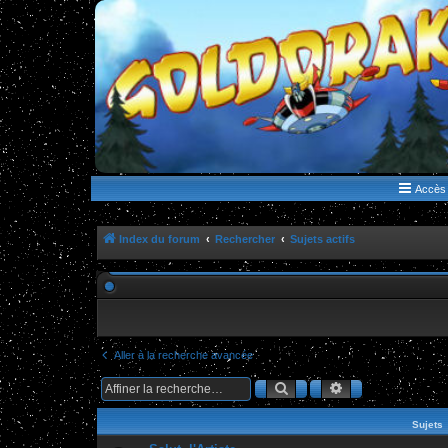
WWW.GOLDORAKGO.COM
le site de la Lune Rouge
Accès 
Index du forum
Rechercher
Sujets actifs
Aller à la recherche avancée
Rechercher
Recherche ava
Sujets