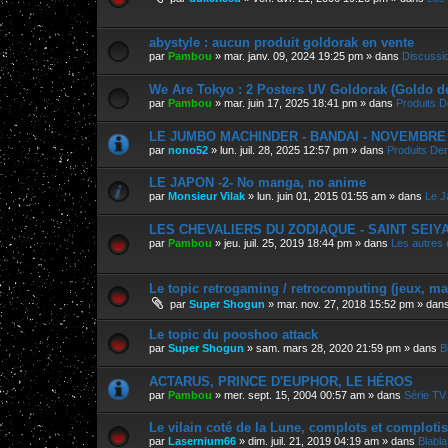
abystyle : aucun produit goldorak en vente
par
Pambou
»
mar. janv. 09, 2024 19:25 pm
» dans
Discussi
We Are Tokyo : 2 Posters UV Goldorak (Goldo d
par
Pambou
»
mar. juin 17, 2025 18:41 pm
» dans
Produits D
LE JUMBO MACHINDER - BANDAI - NOVEMBRE 202
par
nono52
»
lun. juil. 28, 2025 12:57 pm
» dans
Produits Der
LE JAPON -2- No manga, no anime
par
Monsieur Vilak
»
lun. juin 01, 2015 01:55 am
» dans
Le J
LES CHEVALIERS DU ZODIAQUE - SAINT SEIYA, 
par
Pambou
»
jeu. juil. 25, 2019 18:44 pm
» dans
Les autres
Le topic retrogaming / retrocomputing (jeux, m
par
Super Shogun
»
mar. nov. 27, 2018 15:52 pm
» dan
Le topic du pooshoo attack
par
Super Shogun
»
sam. mars 28, 2020 21:59 pm
» dans
B
ACTARUS, PRINCE D'EUPHOR, LE HÉROS
par
Pambou
»
mer. sept. 15, 2004 00:57 am
» dans
Série TV 
Le vilain coté de la Lune, complots et comploti
par
Lasernium66
»
dim. juil. 21, 2019 04:19 am
» dans
Blabla