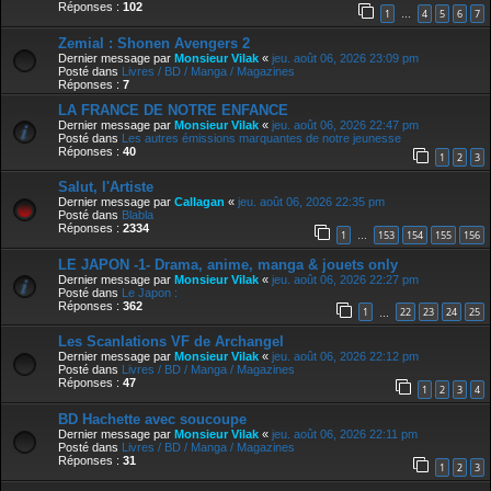
Réponses :
102
1
4
5
6
7
…
Zemial : Shonen Avengers 2
Dernier message par
Monsieur Vilak
«
jeu. août 06, 2026 23:09 pm
Posté dans
Livres / BD / Manga / Magazines
Réponses :
7
LA FRANCE DE NOTRE ENFANCE
Dernier message par
Monsieur Vilak
«
jeu. août 06, 2026 22:47 pm
Posté dans
Les autres émissions marquantes de notre jeunesse
Réponses :
40
1
2
3
Salut, l'Artiste
Dernier message par
Callagan
«
jeu. août 06, 2026 22:35 pm
Posté dans
Blabla
Réponses :
2334
1
153
154
155
156
…
LE JAPON -1- Drama, anime, manga & jouets only
Dernier message par
Monsieur Vilak
«
jeu. août 06, 2026 22:27 pm
Posté dans
Le Japon :
Réponses :
362
1
22
23
24
25
…
Les Scanlations VF de Archangel
Dernier message par
Monsieur Vilak
«
jeu. août 06, 2026 22:12 pm
Posté dans
Livres / BD / Manga / Magazines
Réponses :
47
1
2
3
4
BD Hachette avec soucoupe
Dernier message par
Monsieur Vilak
«
jeu. août 06, 2026 22:11 pm
Posté dans
Livres / BD / Manga / Magazines
Réponses :
31
1
2
3