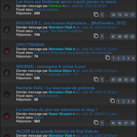
Les trucs sur Goldorak qu'on n'avait jamais vu avant.
Dernier message par
Pambou
«
jeu. août 06, 2026 21:58 pm
Posté dans
Produits Derives
Réponses :
243
1
14
15
16
17
…
MAZINGER Z, une licence légendaire... (Multimédia, 1972)
Dernier message par
Monsieur Vilak
«
jeu. août 06, 2026 21:19 pm
Posté dans
Go Nagai : Ses Autres Créations
Réponses :
744
1
47
48
49
50
…
SPECTREMAN
Dernier message par
Monsieur Vilak
«
jeu. août 06, 2026 21:12 pm
Posté dans
Les autres émissions marquantes de notre jeunesse
Réponses :
74
1
2
3
4
5
WIKIRAK : remarques & mises à jour
Dernier message par
Bouleau Blanc
«
jeu. août 06, 2026 18:14 pm
Posté dans
Série TV originelle (1975 - 77)
Réponses :
535
1
33
34
35
36
…
Hachette Italie : La soucoupe de goldorak
Dernier message par
Monsieur Vilak
«
jeu. août 06, 2026 17:56 pm
Posté dans
Produits Derives
Réponses :
50
1
2
3
4
Le meilleur du pire sur leboncoin et ebay !
Dernier message par
Super Shogun
«
jeu. août 06, 2026 17:13 pm
Posté dans
Blabla
Réponses :
563
1
35
36
37
38
…
ALCOR et la grande histoire de Koji Kabuto
Dernier message par
Monsieur Vilak
«
jeu. août 06, 2026 16:48 pm