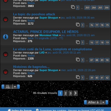
Dernier message par
Super Shogun
«
jeu. août 06, 2026 09:34 am
Posté dans
Blabla
Réponses :
3983
1
263
264
265
266
…
Le topic du pooshoo attack
Dernier message par
Super Shogun
«
jeu. août 06, 2026 08:30 am
Posté dans
Blabla
Réponses :
1172
1
76
77
78
79
…
ACTARUS, PRINCE D'EUPHOR, LE HÉROS
Dernier message par
Monsieur Vilak
«
jeu. août 06, 2026 00:21 am
Posté dans
Série TV originelle (1975 - 77)
Réponses :
275
1
16
17
18
19
…
Le vilain coté de la Lune, complots et complotisme
Dernier message par
LVD
«
jeu. août 06, 2026 00:11 am
Posté dans
Blabla
Réponses :
1335
1
87
88
89
90
…
Histoires de bagnoles...
Dernier message par
Super Shogun
«
mer. août 05, 2026 22:26 pm
Posté dans
Blabla
Réponses :
626
1
39
40
41
42
…
2
3
Suivante
1
86 résultats trouvés
Aller à
Index du forum
Supprimer les cookies
Heures au format
UTC+02:00