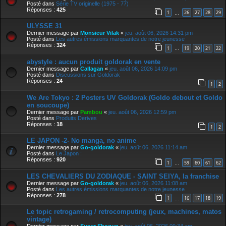
Posté dans
Série TV originelle (1975 - 77)
Réponses :
425
1
26
27
28
29
…
ULYSSE 31
Dernier message par
Monsieur Vilak
«
jeu. août 06, 2026 14:31 pm
Posté dans
Les autres émissions marquantes de notre jeunesse
Réponses :
324
1
19
20
21
22
…
abystyle : aucun produit goldorak en vente
Dernier message par
Callagan
«
jeu. août 06, 2026 14:09 pm
Posté dans
Discussions sur Goldorak
Réponses :
24
1
2
We Are Tokyo : 2 Posters UV Goldorak (Goldo debout et Goldo
en soucoupe)
Dernier message par
Pambou
«
jeu. août 06, 2026 12:59 pm
Posté dans
Produits Derives
Réponses :
18
1
2
LE JAPON -2- No manga, no anime
Dernier message par
Go-goldorak
«
jeu. août 06, 2026 11:14 am
Posté dans
Le Japon :
Réponses :
920
1
59
60
61
62
…
LES CHEVALIERS DU ZODIAQUE - SAINT SEIYA, la franchise
Dernier message par
Go-goldorak
«
jeu. août 06, 2026 11:08 am
Posté dans
Les autres émissions marquantes de notre jeunesse
Réponses :
278
1
16
17
18
19
…
Le topic retrogaming / retrocomputing (jeux, machines, matos
vintage)