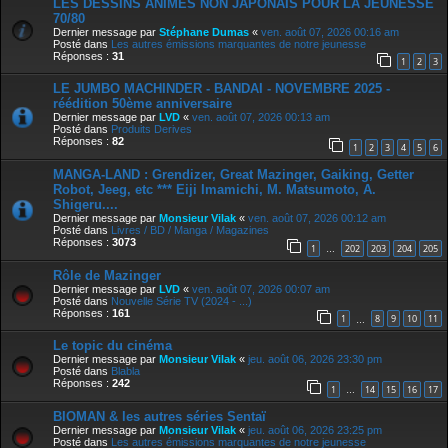
LES DESSINS ANIMÉS NON JAPONAIS POUR LA JEUNESSE
70/80
Dernier message par
Stéphane Dumas
«
ven. août 07, 2026 00:16 am
Posté dans
Les autres émissions marquantes de notre jeunesse
Réponses :
31
1
2
3
LE JUMBO MACHINDER - BANDAI - NOVEMBRE 2025 -
réédition 50ème anniversaire
Dernier message par
LVD
«
ven. août 07, 2026 00:13 am
Posté dans
Produits Derives
Réponses :
82
1
2
3
4
5
6
MANGA-LAND : Grendizer, Great Mazinger, Gaiking, Getter
Robot, Jeeg, etc *** Eiji Imamichi, M. Matsumoto, A.
Shigeru....
Dernier message par
Monsieur Vilak
«
ven. août 07, 2026 00:12 am
Posté dans
Livres / BD / Manga / Magazines
Réponses :
3073
1
202
203
204
205
…
Rôle de Mazinger
Dernier message par
LVD
«
ven. août 07, 2026 00:07 am
Posté dans
Nouvelle Série TV (2024 - ...)
Réponses :
161
1
8
9
10
11
…
Le topic du cinéma
Dernier message par
Monsieur Vilak
«
jeu. août 06, 2026 23:30 pm
Posté dans
Blabla
Réponses :
242
1
14
15
16
17
…
BIOMAN & les autres séries Sentaï
Dernier message par
Monsieur Vilak
«
jeu. août 06, 2026 23:25 pm
Posté dans
Les autres émissions marquantes de notre jeunesse