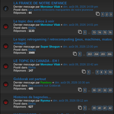
LA FRANCE DE NOTRE ENFANCE
Dernier message par
Monsieur Vilak
«
dim. août 09, 2026 14:09 pm
Posté dans
Les autres émissions marquantes de notre jeunesse
Réponses :
44
1
2
3
Le topic des vidéos à voir
Dernier message par
Monsieur Vilak
«
dim. août 09, 2026 14:01 pm
Posté dans
Blabla
Réponses :
1133
1
73
74
75
76
…
Le topic retrogaming / retrocomputing (jeux, machines, matos
vintage)
Dernier message par
Super Shogun
«
dim. août 09, 2026 13:00 pm
Posté dans
Blabla
Réponses :
3988
1
263
264
265
266
…
LE TOPIC DU CANADA - EH !
Dernier message par
Monsieur Vilak
«
dim. août 09, 2026 10:42 am
Posté dans
Blabla
Réponses :
147
1
7
8
9
10
…
Goldorak est partout
Dernier message par
Pambou
«
dim. août 09, 2026 10:30 am
Posté dans
Discussions sur Goldorak
Réponses :
485
1
30
31
32
33
…
Histoires de bagnoles...
Dernier message par
Ryoma
«
dim. août 09, 2026 09:12 am
Posté dans
Blabla
Réponses :
627
1
39
40
41
42
…