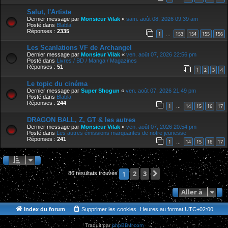
Salut, l'Artiste
Dernier message par
Monsieur Vilak
«
sam. août 08, 2026 09:39 am
Posté dans
Blabla
Réponses :
2335
1
153
154
155
156
…
Les Scanlations VF de Archangel
Dernier message par
Monsieur Vilak
«
ven. août 07, 2026 22:56 pm
Posté dans
Livres / BD / Manga / Magazines
Réponses :
51
1
2
3
4
Le topic du cinéma
Dernier message par
Super Shogun
«
ven. août 07, 2026 21:49 pm
Posté dans
Blabla
Réponses :
244
1
14
15
16
17
…
DRAGON BALL, Z, GT & les autres
Dernier message par
Monsieur Vilak
«
ven. août 07, 2026 20:54 pm
Posté dans
Les autres émissions marquantes de notre jeunesse
Réponses :
241
1
14
15
16
17
…
2
3
Suivante
1
86 résultats trouvés
Aller à
Index du forum
Supprimer les cookies
Heures au format
UTC+02:00
Traduit par
phpBB-fr.com