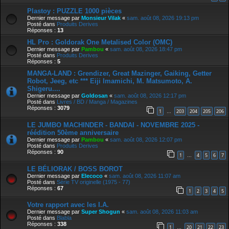
Plastoy : PUZZLE 1000 pièces
Dernier message par
Monsieur Vilak
«
sam. août 08, 2026 19:13 pm
Posté dans
Produits Derives
Réponses :
13
HL Pro : Goldorak One Metalised Color (OMC)
Dernier message par
Pambou
«
sam. août 08, 2026 18:47 pm
Posté dans
Produits Derives
Réponses :
5
MANGA-LAND : Grendizer, Great Mazinger, Gaiking, Getter
Robot, Jeeg, etc *** Eiji Imamichi, M. Matsumoto, A.
Shigeru....
Dernier message par
Goldosan
«
sam. août 08, 2026 12:17 pm
Posté dans
Livres / BD / Manga / Magazines
Réponses :
3079
1
203
204
205
206
…
LE JUMBO MACHINDER - BANDAI - NOVEMBRE 2025 -
réédition 50ème anniversaire
Dernier message par
Pambou
«
sam. août 08, 2026 12:07 pm
Posté dans
Produits Derives
Réponses :
90
1
4
5
6
7
…
LE BÉLIORAK / BOSS BOROT
Dernier message par
Elecoco
«
sam. août 08, 2026 11:07 am
Posté dans
Série TV originelle (1975 - 77)
Réponses :
67
1
2
3
4
5
Votre rapport avec les I.A.
Dernier message par
Super Shogun
«
sam. août 08, 2026 11:03 am
Posté dans
Blabla
Réponses :
338
1
20
21
22
23
…