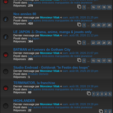
Posté dans
Les autres émissions marquantes de notre jeunesse
Réponses :
279
1
16
17
18
19
…
Nos années 80
Dernier message par
Monsieur Vilak
«
sam. août 08, 2026 21:25 pm
Posté dans
Les autres émissions marquantes de notre jeunesse
Réponses :
410
1
25
26
27
28
…
LE JAPON -1- Drama, anime, manga & jouets only
Dernier message par
Monsieur Vilak
«
sam. août 08, 2026 21:12 pm
Posté dans
Le Japon :
Réponses :
364
1
22
23
24
25
…
BATMAN et l'univers de Gotham City
Dernier message par
Monsieur Vilak
«
sam. août 08, 2026 21:07 pm
Posté dans
Les autres émissions marquantes de notre jeunesse
Réponses :
265
1
15
16
17
18
…
Studio Endroad - Goldorak "le Festin des loups"
Dernier message par
Monsieur Vilak
«
sam. août 08, 2026 20:19 pm
Posté dans
Produits Derives
Réponses :
1
TERMINATOR, la franchise
Dernier message par
Monsieur Vilak
«
sam. août 08, 2026 19:38 pm
Posté dans
Les autres émissions marquantes de notre jeunesse
Réponses :
69
1
2
3
4
5
HIGHLANDER
Dernier message par
Monsieur Vilak
«
sam. août 08, 2026 19:28 pm
Posté dans
Les autres émissions marquantes de notre jeunesse
Réponses :
22
1
2