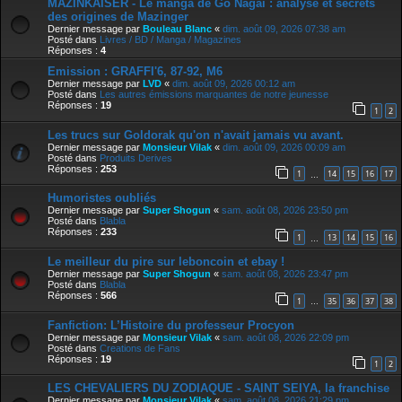
MAZINKAISER - Le manga de Go Nagai : analyse et secrets
des origines de Mazinger
Dernier message par
Bouleau Blanc
«
dim. août 09, 2026 07:38 am
Posté dans
Livres / BD / Manga / Magazines
Réponses :
4
Emission : GRAFFI'6, 87-92, M6
Dernier message par
LVD
«
dim. août 09, 2026 00:12 am
Posté dans
Les autres émissions marquantes de notre jeunesse
Réponses :
19
1
2
Les trucs sur Goldorak qu'on n'avait jamais vu avant.
Dernier message par
Monsieur Vilak
«
dim. août 09, 2026 00:09 am
Posté dans
Produits Derives
Réponses :
253
1
14
15
16
17
…
Humoristes oubliés
Dernier message par
Super Shogun
«
sam. août 08, 2026 23:50 pm
Posté dans
Blabla
Réponses :
233
1
13
14
15
16
…
Le meilleur du pire sur leboncoin et ebay !
Dernier message par
Super Shogun
«
sam. août 08, 2026 23:47 pm
Posté dans
Blabla
Réponses :
566
1
35
36
37
38
…
Fanfiction: L’Histoire du professeur Procyon
Dernier message par
Monsieur Vilak
«
sam. août 08, 2026 22:09 pm
Posté dans
Creations de Fans
Réponses :
19
1
2
LES CHEVALIERS DU ZODIAQUE - SAINT SEIYA, la franchise
Dernier message par
Monsieur Vilak
«
sam. août 08, 2026 21:29 pm