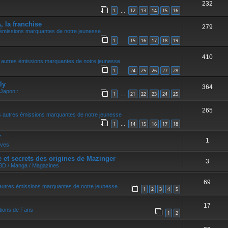
232
r
1
12
13
14
15
16
…
la franchise
279
 émissions marquantes de notre jeunesse
1
15
16
17
18
19
…
410
 autres émissions marquantes de notre jeunesse
1
24
25
26
27
28
…
ly
364
 Japon :
1
21
22
23
24
25
…
265
 autres émissions marquantes de notre jeunesse
1
14
15
16
17
18
…
"
1
ives
et secrets des origines de Mazinger
3
 BD / Manga / Magazines
69
autres émissions marquantes de notre jeunesse
1
2
3
4
5
17
tions de Fans
1
2