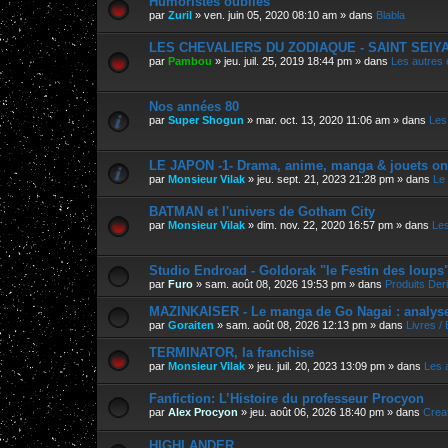
Humoristes oubliés
par
Zuril
»
ven. juin 05, 2020 08:10 am
» dans
Blabla
LES CHEVALIERS DU ZODIAQUE - SAINT SEIYA, 
par
Pambou
»
jeu. juil. 25, 2019 18:44 pm
» dans
Les autres
Nos années 80
par
Super Shogun
»
mar. oct. 13, 2020 11:06 am
» dans
Les
LE JAPON -1- Drama, anime, manga & jouets on
par
Monsieur Vilak
»
jeu. sept. 21, 2023 21:28 pm
» dans
Le
BATMAN et l'univers de Gotham City
par
Monsieur Vilak
»
dim. nov. 22, 2020 16:57 pm
» dans
Les
Studio Endroad - Goldorak "le Festin des loups
par
Furo
»
sam. août 08, 2026 19:53 pm
» dans
Produits Der
MAZINKAISER - Le manga de Go Nagai : analyse 
par
Goraiten
»
sam. août 08, 2026 12:13 pm
» dans
Livres /
TERMINATOR, la franchise
par
Monsieur Vilak
»
jeu. juil. 20, 2023 13:09 pm
» dans
Les 
Fanfiction: L’Histoire du professeur Procyon
par
Alex Procyon
»
jeu. août 06, 2026 18:40 pm
» dans
Crea
HIGHLANDER