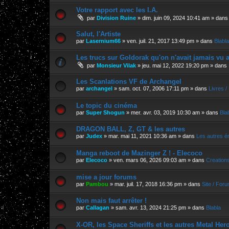
Votre rapport avec les I.A.
par
Division Ruine
»
dim. juin 09, 2024 10:41 am
» dan
Salut, l'Artiste
par
Lasernium66
»
ven. juil. 21, 2017 13:49 pm
» dans
Blabla
Les trucs sur Goldorak qu'on n'avait jamais vu a
par
Monsieur Vilak
»
jeu. mai 12, 2022 19:20 pm
» dans
Les Scanlations VF de Archangel
par
archangel
»
sam. oct. 07, 2006 17:11 pm
» dans
Livres 
Le topic du cinéma
par
Super Shogun
»
mer. avr. 03, 2019 10:30 am
» dans
Bla
DRAGON BALL, Z, GT & les autres
par
Judex
»
mar. mai 11, 2021 10:36 am
» dans
Les autres é
Manga reboot de Mazinger Z ! - Elecoco
par
Elecoco
»
ven. mars 06, 2026 09:03 am
» dans
Creation
mise a jour forums
par
Pambou
»
mar. juil. 17, 2018 16:36 pm
» dans
Site / For
Non mais faut arrêter !
par
Callagan
»
sam. avr. 13, 2024 21:25 pm
» dans
Blabla
X-OR, les Space Sheriffs et les autres Metal Her