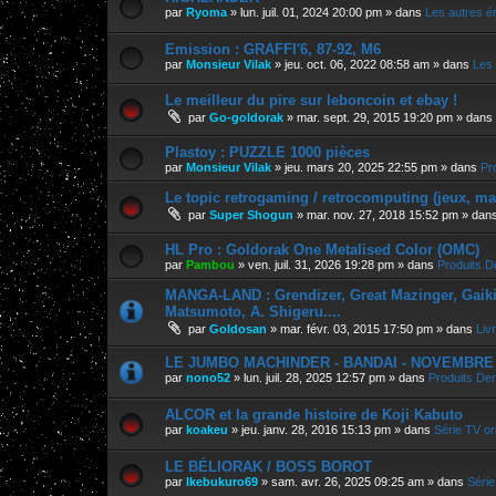
par
Ryoma
»
lun. juil. 01, 2024 20:00 pm
» dans
Les autres é
Emission : GRAFFI'6, 87-92, M6
par
Monsieur Vilak
»
jeu. oct. 06, 2022 08:58 am
» dans
Les 
Le meilleur du pire sur leboncoin et ebay !
par
Go-goldorak
»
mar. sept. 29, 2015 19:20 pm
» dans
Plastoy : PUZZLE 1000 pièces
par
Monsieur Vilak
»
jeu. mars 20, 2025 22:55 pm
» dans
Pr
Le topic retrogaming / retrocomputing (jeux, m
par
Super Shogun
»
mar. nov. 27, 2018 15:52 pm
» dan
HL Pro : Goldorak One Metalised Color (OMC)
par
Pambou
»
ven. juil. 31, 2026 19:28 pm
» dans
Produits D
MANGA-LAND : Grendizer, Great Mazinger, Gaiking
Matsumoto, A. Shigeru....
par
Goldosan
»
mar. févr. 03, 2015 17:50 pm
» dans
Liv
LE JUMBO MACHINDER - BANDAI - NOVEMBRE 202
par
nono52
»
lun. juil. 28, 2025 12:57 pm
» dans
Produits Der
ALCOR et la grande histoire de Koji Kabuto
par
koakeu
»
jeu. janv. 28, 2016 15:13 pm
» dans
Série TV ori
LE BÉLIORAK / BOSS BOROT
par
Ikebukuro69
»
sam. avr. 26, 2025 09:25 am
» dans
Série