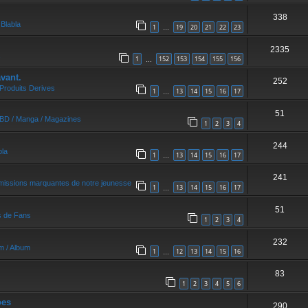
338
s
Blabla
1
19
20
21
22
23
…
2335
1
152
153
154
155
156
…
vant.
252
Produits Derives
1
13
14
15
16
17
…
51
/ BD / Manga / Magazines
1
2
3
4
244
bla
1
13
14
15
16
17
…
241
missions marquantes de notre jeunesse
1
13
14
15
16
17
…
51
s de Fans
1
2
3
4
232
um / Album
1
12
13
14
15
16
…
83
1
2
3
4
5
6
oes
290