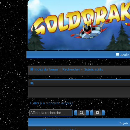
WWW.GOLDORAKGO.COM
le site de la Lune Rouge
Accès 
Index du forum
Rechercher
Sujets actifs
Aller à la recherche avancée
Rechercher
Recherche ava
Sujets