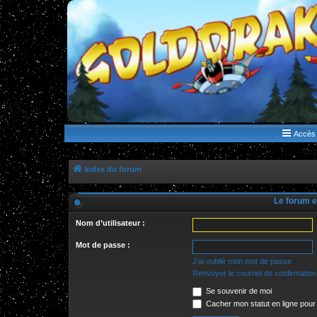
WWW.GOLDORAKGO.COM
le site de la Lune Rouge
Accès 
Index du forum
Le forum e
Nom d’utilisateur :
Mot de passe :
J’ai oublié mon mot de passe
Renvoyer le courriel de confirmation
Se souvenir de moi
Cacher mon statut en ligne pour