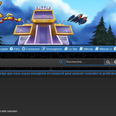
rapide
FAQ
Connexion
S’enregistrer
Le Site
Wikirak
Wikirak-U
Rec
R
e
xige que vous soyez enregistré et connecté pour pouvoir consulter le profil d
c
h
e
r
c
h
 cette session
e