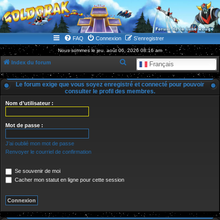
WWW.GOLDORAKGO.COM
le site de la Lune Rouge
FAQ
Connexion
S’enregistrer
Nous sommes le jeu. août 06, 2026 08:16 am
R
Index du forum
Français
e
Le forum exige que vous soyez enregistré et connecté pour pouvoir
c
consulter le profil des membres.
h
Nom d’utilisateur :
e
r
Mot de passe :
c
J’ai oublié mon mot de passe
h
Renvoyer le courriel de confirmation
e
r
Se souvenir de moi
Cacher mon statut en ligne pour cette session