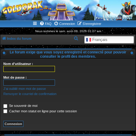
WWW.GOLDORAKGO.COM
le site de la Lune Rouge
FAQ
Connexion
S’enregistrer
Nous sommes le sam. août 08, 2026 01:07 am
R
Index du forum
Français
e
Le forum exige que vous soyez enregistré et connecté pour pouvoir
c
consulter le profil des membres.
h
Nom d’utilisateur :
e
r
Mot de passe :
c
J’ai oublié mon mot de passe
h
Renvoyer le courriel de confirmation
e
r
Se souvenir de moi
Cacher mon statut en ligne pour cette session