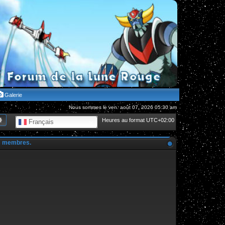
Galerie
Nous sommes le ven. août 07, 2026 05:30 am
hercher
Recherche avancée
Heures au format
UTC+02:00
Français
es membres.