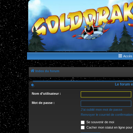
WWW.GOLDORAKGO.COM
le site de la Lune Rouge
Accès 
Index du forum
Le forum e
Nom d’utilisateur :
Mot de passe :
J’ai oublié mon mot de passe
Renvoyer le courriel de confirmation
Se souvenir de moi
Cacher mon statut en ligne pour