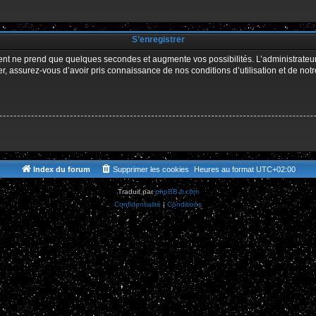
r
S’enregistrer
ment ne prend que quelques secondes et augmente vos possibilités. L’administrate
 assurez-vous d’avoir pris connaissance de nos conditions d’utilisation et de notre 
Index du forum
Supprimer les cookies
Heures au format
UTC+02:00
Traduit par
phpBB-fr.com
Confidentialité
|
Conditions