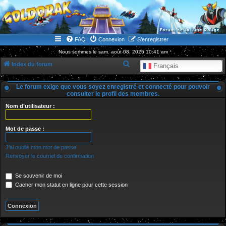
WWW.GOLDORAKGO.COM
le site de la Lune Rouge
FAQ
Connexion
S’enregistrer
Nous sommes le sam. août 08, 2026 10:41 am
R
Index du forum
Français
e
Le forum exige que vous soyez enregistré et connecté pour pouvoir
c
consulter le profil des membres.
h
Nom d’utilisateur :
e
r
Mot de passe :
c
J’ai oublié mon mot de passe
h
Renvoyer le courriel de confirmation
e
r
Se souvenir de moi
Cacher mon statut en ligne pour cette session