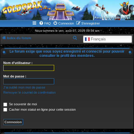
WWW.GOLDORAKGO.COM
le site de la Lune Rouge
FAQ
Connexion
S’enregistrer
Nous sommes le ven. août 07, 2026 09:56 am
R
Index du forum
Français
e
Le forum exige que vous soyez enregistré et connecté pour pouvoir
c
consulter le profil des membres.
h
Nom d’utilisateur :
e
r
Mot de passe :
c
J’ai oublié mon mot de passe
h
Renvoyer le courriel de confirmation
e
r
Se souvenir de moi
Cacher mon statut en ligne pour cette session