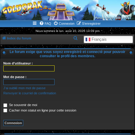
WWW.GOLDORAKGO.COM
le site de la Lune Rouge
FAQ
Connexion
S’enregistrer
Nous sommes le lun. août 10, 2026 14:09 pm
R
Index du forum
Français
e
Le forum exige que vous soyez enregistré et connecté pour pouvoir
c
consulter le profil des membres.
h
Nom d’utilisateur :
e
r
Mot de passe :
c
J’ai oublié mon mot de passe
h
Renvoyer le courriel de confirmation
e
r
Se souvenir de moi
Cacher mon statut en ligne pour cette session